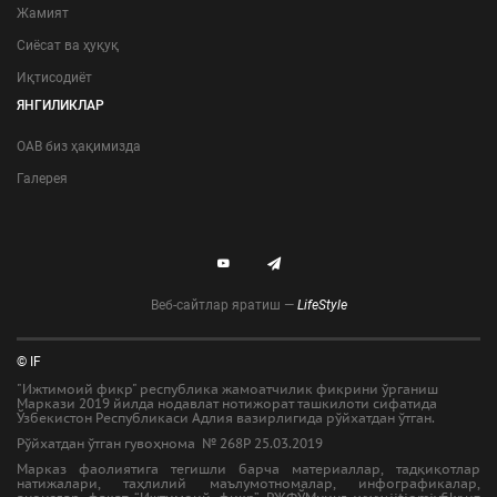
Жамият
Сиёсат ва ҳуқуқ
Иқтисодиёт
ЯНГИЛИКЛАР
ОАВ биз ҳақимизда
Галерея
Веб-сайтлар яратиш —
LifeStyle
© IF
"Ижтимоий фикр" республика жамоатчилик фикрини ўрганиш
Маркази 2019 йилда нодавлат нотижорат ташкилоти сифатида
Ўзбекистон Республикаси Адлия вазирлигида рўйхатдан ўтган.
Рўйхатдан ўтган гувоҳнома № 268Р 25.03.2019
Марказ фаолиятига тегишли барча материаллар, тадқиқотлар
натижалари, таҳлилий маълумотномалар, инфографикалар,