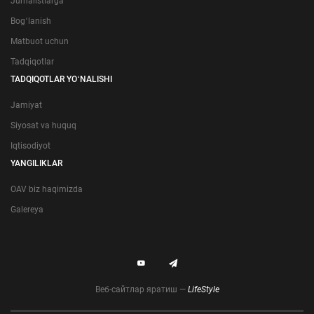
Jurnalistlarga
Bogʻlanish
Matbuot uchun
Tadqiqotlar
TADQIQOTLAR YOʻNALISHI
Jamiyat
Siyosat va huquq
Iqtisodiyot
YANGILIKLAR
OAV biz haqimizda
Galereya
Веб-сайтлар яратиш —
LifeStyle