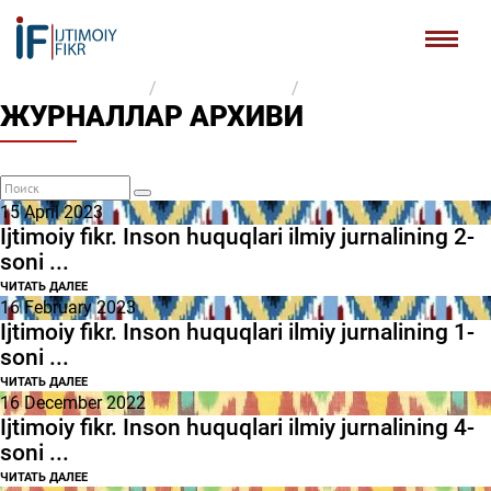
Бош саҳифа
Малумотлар базаси
Журналлар архиви
ЖУРНАЛЛАР АРХИВИ
15 April 2023
Ijtimoiy fikr. Inson huquqlari ilmiy jurnalining 2-
soni ...
ЧИТАТЬ ДАЛЕЕ
16 February 2023
Ijtimoiy fikr. Inson huquqlari ilmiy jurnalining 1-
soni ...
ЧИТАТЬ ДАЛЕЕ
16 December 2022
Ijtimoiy fikr. Inson huquqlari ilmiy jurnalining 4-
soni ...
ЧИТАТЬ ДАЛЕЕ