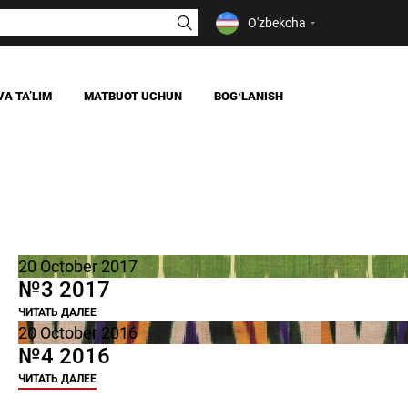
O'zbekcha
VA TAʼLIM
MATBUOT UCHUN
BOGʻLANISH
YANGILIKLAR
OAV BIZ HAQIMIZDA
IYA
20 October 2017
№3 2017
ЧИТАТЬ ДАЛЕЕ
20 October 2016
№4 2016
ЧИТАТЬ ДАЛЕЕ