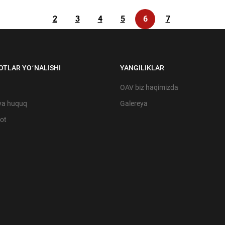
2
3
4
5
6
7
OTLAR YOʻNALISHI
YANGILIKLAR
OAV biz haqimizda
va huquq
Galereya
yot