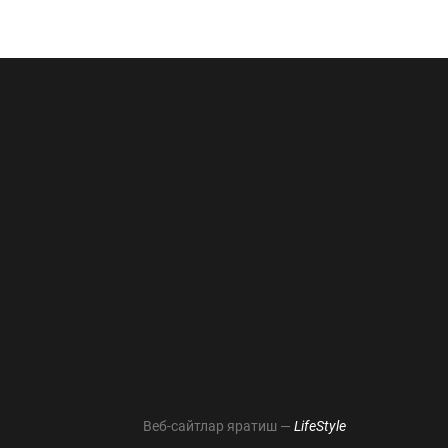
Веб-сайтлар яратиш —
LifeStyle