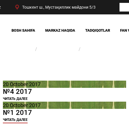
z
Тошкент ш., Мустақиллик майдони 5/3
BOSH SAHIFA
MARKAZ HAQIDA
TADQIQOTLAR
FAN 
BIZNING YUTUQLARIMIZ
JAMIYAT
Бош саҳифа
Малумотлар базаси
Журналлар архиви
RAHBARIYAT
SIYOSAT VA HUQUQ
MARKAZ TUZILMASI
IQTISODIYOT
DIGITAL SOTSIOLOG
20 October 2017
№4 2017
ЧИТАТЬ ДАЛЕЕ
20 October 2017
№1 2017
ЧИТАТЬ ДАЛЕЕ