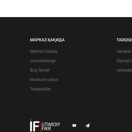
МАРКАЗ ҲАҚИДА
TADQIQ
Markaz haqida
Jamiyat
Jurnalistlarga
Siyosat 
Bogʻlanish
Iqtisodi
Matbuot uchun
Tadqiqotlar