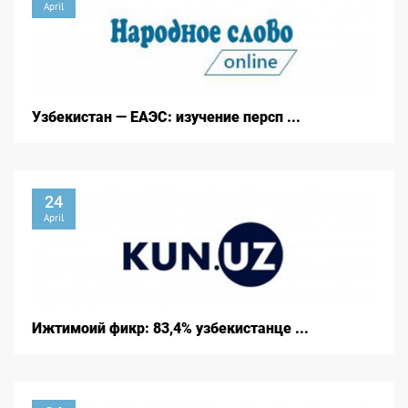
April
Узбекистан — ЕАЭС: изучение персп ...
24
April
Ижтимоий фикр: 83,4% узбекистанце ...