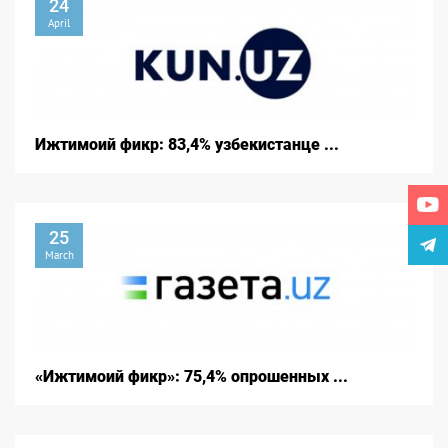
24
April
Ижтимоий фикр: 83,4% узбекистанце ...
25
March
«Ижтимоий фикр»: 75,4% опрошенных ...