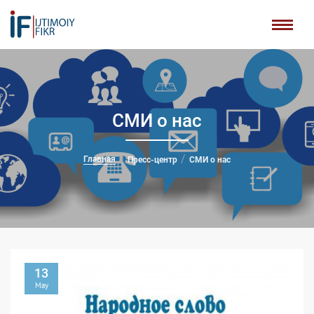
СМИ о нас
Главная
Пресс-центр
СМИ о нас
13
May