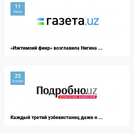
11
March
«Ижтимоий фикр» возглавила Нигина ...
23
October
Каждый третий узбекистанец даже н ...