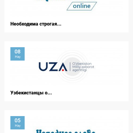
Необходима строгая...
08
May
Узбекистанцы о...
05
May