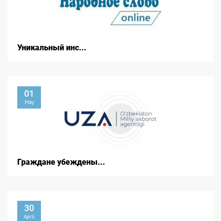
Уникальный инс...
01
May
Граждане убеждены...
30
April