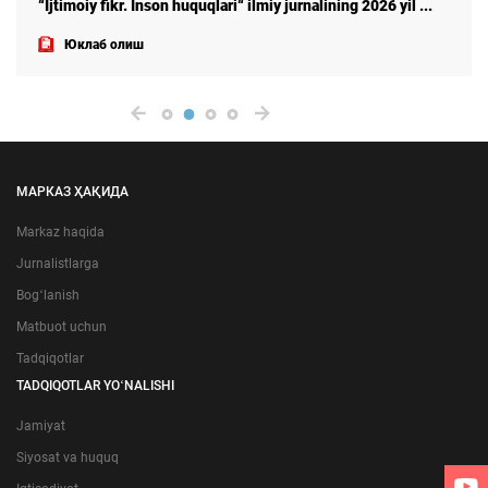
“Ijtimoiy fikr. Inson huquqlari“ ilmiy jurnalining 2026 yil ...
Юклаб олиш
МАРКАЗ ҲАҚИДА
Markaz haqida
Jurnalistlarga
Bogʻlanish
Matbuot uchun
Tadqiqotlar
TADQIQOTLAR YOʻNALISHI
Jamiyat
Siyosat va huquq