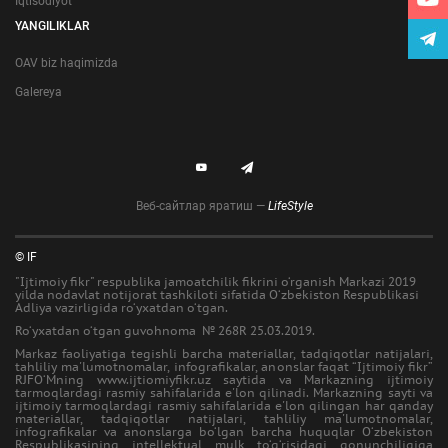
Iqtisodiyot
YANGILIKLAR
OAV biz haqimizda
Galereya
Веб-сайтлар яратиш —
LifeStyle
© IF
"Ijtimoiy fikr" respublika jamoatchilik fikrini o‘rganish Markazi 2019
yilda nodavlat notijorat tashkiloti sifatida O‘zbekiston Respublikasi
Adliya vazirligida ro‘yxatdan o‘tgan.
Ro‘yxatdan o‘tgan guvohnoma № 268R 25.03.2019.
Markaz faoliyatiga tegishli barcha materiallar, tadqiqotlar natijalari,
tahliliy ma'lumotnomalar, infografikalar, anonslar faqat “Ijtimoiy fikr”
RJFO‘Mning www.ijtiomiyfikr.uz saytida va Markazning ijtimoiy
tarmoqlardagi rasmiy sahifalarida e'lon qilinadi. Markazning sayti va
ijtimoiy tarmoqlardagi rasmiy sahifalarida e'lon qilingan har qanday
materiallar, tadqiqotlar natijalari, tahliliy ma'lumotnomalar,
infografikalar va anonslarga bo‘lgan barcha huquqlar O‘zbekiston
Respublikasining intellektual mulk to‘g‘risidagi qonunchiligiga