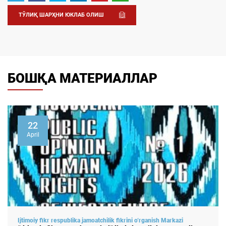
ТЎЛИҚ ШАРҲНИ ЮКЛАБ ОЛИШ
БОШҚА МАТЕРИАЛЛАР
22
April
Ijtimoiy fikr respublika jamoatchilik fikrini o‘rganish Markazi