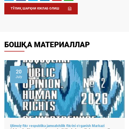
ТЎЛИҚ ШАРҲНИ ЮКЛАБ ОЛИШ
БОШҚА МАТЕРИАЛЛАР
20
July
Ijtimoiy fikr respublika jamoatchilik fikrini o‘rganish Markazi