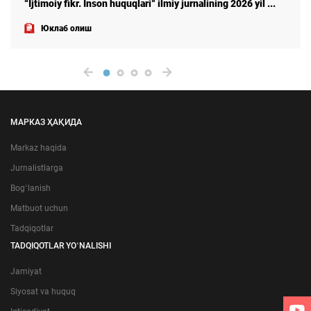
“Ijtimoiy fikr. Inson huquqlari“ ilmiy jurnalining 2026 yil ...
Юклаб олиш
МАРКАЗ ҲАҚИДА
Markaz haqida
Jurnalistlarga
Bogʻlanish
Matbuot uchun
Tadqiqotlar
TADQIQOTLAR YOʻNALISHI
Jamiyat
Siyosat va huquq