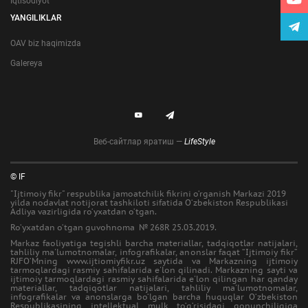
Iqtisodiyot
YANGILIKLAR
OAV biz haqimizda
Galereya
Веб-сайтлар яратиш —
LifeStyle
© IF
"Ijtimoiy fikr" respublika jamoatchilik fikrini o‘rganish Markazi 2019
yilda nodavlat notijorat tashkiloti sifatida O‘zbekiston Respublikasi
Adliya vazirligida ro‘yxatdan o‘tgan.
Ro‘yxatdan o‘tgan guvohnoma № 268R 25.03.2019.
Markaz faoliyatiga tegishli barcha materiallar, tadqiqotlar natijalari,
tahliliy ma'lumotnomalar, infografikalar, anonslar faqat “Ijtimoiy fikr”
RJFO‘Mning www.ijtiomiyfikr.uz saytida va Markazning ijtimoiy
tarmoqlardagi rasmiy sahifalarida e'lon qilinadi. Markazning sayti va
ijtimoiy tarmoqlardagi rasmiy sahifalarida e'lon qilingan har qanday
materiallar, tadqiqotlar natijalari, tahliliy ma'lumotnomalar,
infografikalar va anonslarga bo‘lgan barcha huquqlar O‘zbekiston
Respublikasining intellektual mulk to‘g‘risidagi qonunchiligiga