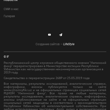
СМИ о нас
Галерея
Создание сайтов —
LifeStyle
© IF
Республиканский центр изучения общественного мнения “Ижтимоий
фикр” перерегистрирован в Министерстве юстиции Республики
Узбекистан как негосударственная некоммерческая организация в
2019 году.
Свидетельство о перерегистрации 268Р от 25.03.2019 года
Все материалы, результаты исследований, аналитические справки,
инфографики, анонсы публикуются только на сайте
www.ijtiomiyfikr.uz и на официальных страницах социальных сетей
РЦИОМ "Ижтимоий фикр". Все права на любые материалы,
результаты исследования, аналитические справки, инфографики,
анонсы опубликованные на сайте и на официальных страницах
социальных сетей защищены в соответствии с законодательством
Республики Узбекистан об интеллектуальной собственности. При
любом использовании текстовых, фото, аудио и видеоматериалов