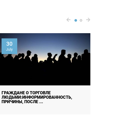
30
05
July
Augus
ГРАЖДАНЕ О ТОРГОВЛЕ
ИНФО
ЛЮДЬМИ:ИНФОРМИРОВАННОСТЬ,
ГРАЖ
ПРИЧИНЫ, ПОСЛЕ ...
СОЦИА 