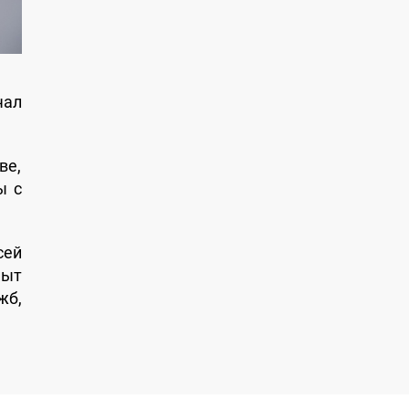
чал
ве,
ы с
сей
пыт
жб,