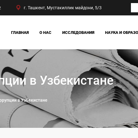
z
г. Ташкент, Мустакиллик майдони, 5/3
ГЛАВНАЯ
О НАС
ИССЛЕДОВАНИЯ
НАУКА И ОБРАЗ
НАШИ ДОСТИЖЕНИЯ
ОБЩЕСТВО
РУКОВОДСТВО
ПОЛИТИКА И ПРАВО
СТРУКТУРА ЦЕНТРА
ЭКОНОМИКА
пции в Узбекистане
ррупции в Узбекистане