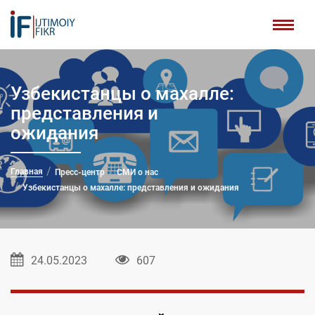
Узбекистанцы о махалле:
представления и
ожидания
Главная
Пресс-центр
СМИ о нас
Узбекистанцы о махалле: представления и ожидания
24.05.2023
607