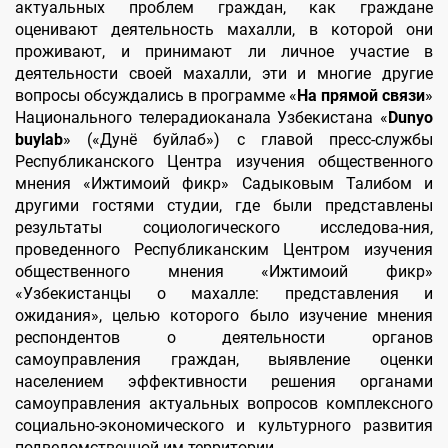
актуальных проблем граждан, как граждане
оценивают деятельность махалли, в которой они
проживают, и принимают ли личное участие в
деятельности своей махалли, эти и многие другие
вопросы обсуждались в программе «
На прямой связи
»
Национального телерадиоканала Узбекистана «
Dunyo
buylab
» («Дунё буйлаб») с главой пресс-службы
Республиканского Центра изучения общественного
мнения «Ижтимоий фикр» Садыковым Талибом и
другими гостями студии, где были представлены
результаты социологического исследова-ния,
проведенного Республиканским Центром изучения
общественного мнения «Ижтимоий фикр»
«Узбекистанцы о махалле: представления и
ожидания», целью которого было изучение мнения
респондентов о деятельности органов
самоуправления граждан, выявление оценки
населением эффективности решения органами
самоуправления актуальных вопросов комплексного
социально-экономического и культурного развития
подведомственной им территории.