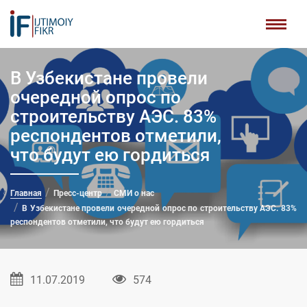
В Узбекистане провели
очередной опрос по
строительству АЭС. 83%
респондентов отметили,
что будут ею гордиться
Главная
Пресс-центр
СМИ о нас
В Узбекистане провели очередной опрос по строительству АЭС. 83%
респондентов отметили, что будут ею гордиться
11.07.2019
574