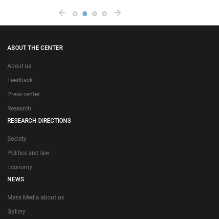
ABOUT THE CENTER
About us
Feedback
Press center
Research
RESEARCH DIRECTIONS
Society
Politics and law
Economy
NEWS
Mass Media about us
Gallery