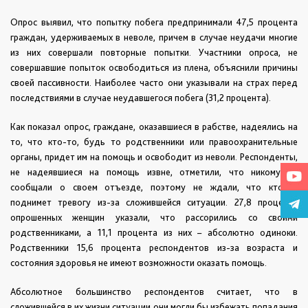
Опрос выявил, что попытку побега предпринимали 47,5 процента
граждан, удерживаемых в неволе, причем в случае неудачи многие
из них совершали повторные попытки. Участники опроса, не
совершавшие попыток освободиться из плена, объяснили причины
своей пассивности. Наиболее часто они указывали на страх перед
последствиями в случае неудавшегося побега (31,2 процента).
Как показал опрос, граждане, оказавшиеся в рабстве, надеялись на
то, что кто-то, будь то родственники или правоохранительные
органы, придет им на помощь и освободит из неволи. Респонденты,
не надеявшиеся на помощь извне, отметили, что никому не
сообщали о своем отъезде, поэтому не ждали, что кто-то
поднимет тревогу из-за сложившейся ситуации. 27,8 процента
опрошенных женщин указали, что рассорились со своими
родственниками, а 11,1 процента из них – абсолютно одиноки.
Родственники 15,6 процента респондентов из-за возраста и
состояния здоровья не имеют возможности оказать помощь.
Абсолютное большинство респондентов считает, что в
сложившейся в их жизни ситуации они могли бы избежать попадания