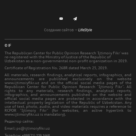
Создание сайтов —
LifeStyle
© IF
The Republican Center for Public Opinion Research 'Ijtimoiy Fikr' was
re-registered with the Ministry of Justice of the Republic of
Uzbekistan as a non-governmental non-profit organization in 2019.
Certificate of Registration No. 268R dated March 25, 2019.
All materials, research findings, analytical reports, infographics, and
announcements are published exclusively on the website
www.ijtimoiyfikr.uz and on the official social media pages of the
Republican Center for Public Opinion Research "Ijtimoiy Fikr". All
rights to any materials, research findings, analytical reports,
infographics, and announcements published on the website and
official social media pages are protected in accordance with the
intellectual property legislation of the Republic of Uzbekistan. Any
use of text, photo, audio, and video materials requires a reference to
RCPOR "Ijtimoiy Fikr" (for websites, an active hyperlink to
www.ijtimoiyfikr.uz is mandatory).
Редактор сайта:
Еmail: ps@ijtimoiyfikr.uz
Телефон:
+998(71) 239 1668