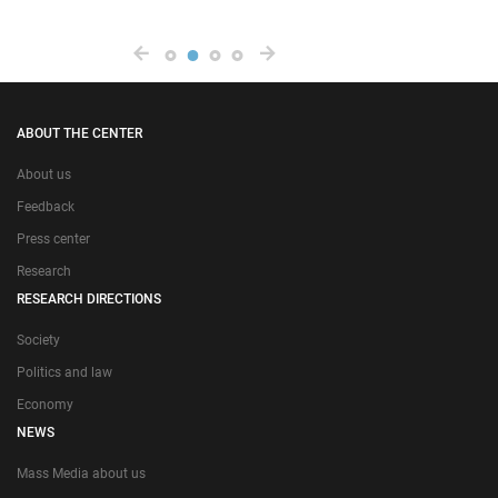
ABOUT THE CENTER
About us
Feedback
Press center
Research
RESEARCH DIRECTIONS
Society
Politics and law
Economy
NEWS
Mass Media about us