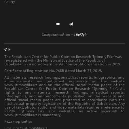
Gallery
Создание сайтов —
LifeStyle
© IF
The Republican Center for Public Opinion Research 'Ijtimoiy Fikr' was
re-registered with the Ministry of Justice of the Republic of
Uzbekistan as a non-governmental non-profit organization in 2019.
Certificate of Registration No. 268R dated March 25, 2019.
All materials, research findings, analytical reports, infographics, and
announcements are published exclusively on the website
www.ijtimoiyfikr.uz and on the official social media pages of the
Republican Center for Public Opinion Research "Ijtimoiy Fikr". All
rights to any materials, research findings, analytical reports,
infographics, and announcements published on the website and
official social media pages are protected in accordance with the
intellectual property legislation of the Republic of Uzbekistan. Any
use of text, photo, audio, and video materials requires a reference to
RCPOR "Ijtimoiy Fikr" (for websites, an active hyperlink to
www.ijtimoiyfikr.uz is mandatory).
Редактор сайта:
Еmail: ps@ijtimoiyfikr.uz