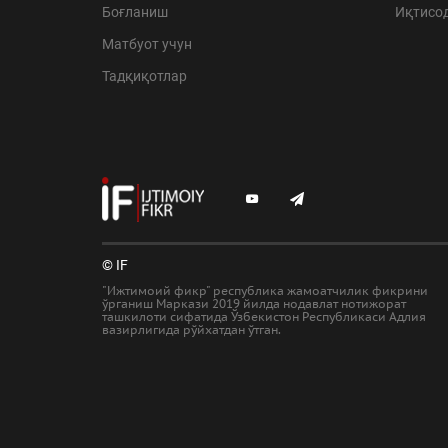
Боғланиш
Иқтисо
Матбуот учун
Тадқиқотлар
© IF
"Ижтимоий фикр" республика жамоатчилик фикрини
ўрганиш Маркази 2019 йилда нодавлат нотижорат
ташкилоти сифатида Ўзбекистон Республикаси Адлия
вазирлигида рўйхатдан ўтган.