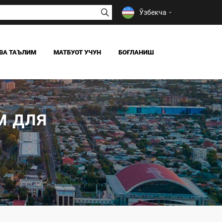
Ўзбекча
ВА ТАЪЛИМ
МАТБУОТ УЧУН
БОҒЛАНИШ
ЯНГИЛИКЛАР
ОАВ БИЗ ҲАҚИМИЗДА
м для
Я