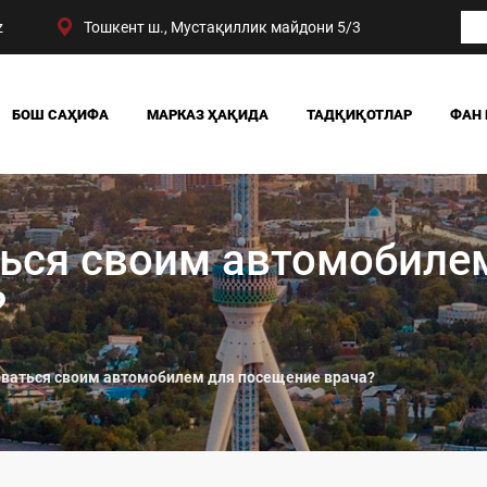
z
Тошкент ш., Мустақиллик майдони 5/3
БОШ САҲИФА
МАРКАЗ ҲАҚИДА
ТАДҚИҚОТЛАР
ФАН 
БИЗНИНГ ЮТУҚЛАРИМИЗ
ЖАМИЯТ
РАҲБАРИЯТ
СИЁСАТ ВА ҲУҚУҚ
МАРКАЗ ТУЗИЛМАСИ
ИҚТИСОДИЁТ
ься своим автомобиле
DIGITAL СОЦИОЛОГИ
?
ваться своим автомобилем для посещение врача?