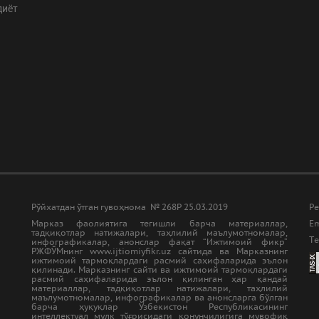
диёт
Рўйхатдан ўтган гувоҳнома № 268Р 25.03.2019
Ре
Марказ фаолиятига тегишли барча материаллар,
Em
тадқиқотлар натижалари, таҳлилий маълумотномалар,
Tе
инфографикалар, анонслар фақат “Ижтимоий фикр”
РЖФЎМнинг www.ijtiomiyfikr.uz сайтида ва Марказнинг
ижтимоий тармоқлардаги расмий саҳифаларида эълон
қилинади. Марказнинг сайти ва ижтимоий тармоқлардаги
расмий саҳифаларида эълон қилинган ҳар қандай
материаллар, тадқиқотлар натижалари, таҳлилий
маълумотномалар, инфографикалар ва анонсларга бўлган
барча ҳуқуқлар Ўзбекистон Республикасининг
интеллектуал мулк тўғрисидаги қонунчилигига мувофиқ