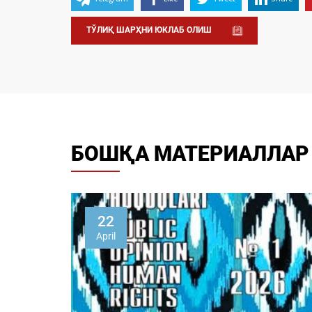
ТЎЛИҚ ШАРҲНИ ЮКЛАБ ОЛИШ
БОШҚА МАТЕРИАЛЛАР
22
April