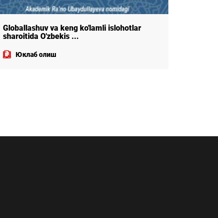
Globallashuv va keng ko'lamli islohotlar
Ижтимо
sharoitida O'zbekis ...
фикрин
"Ижтим
илмий 
Юклаб олиш
Юкл