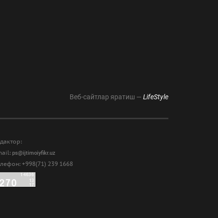
Веб-сайтлар яратиш —
LifeStyle
дактор:
ail:
ps@ijtimoiyfikr.uz
лефон: +998(71) 239 1668