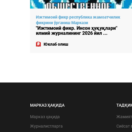
лик
Ижтимоий фикр республика жамоатчилик
фикрини ўрганиш Маркази
"
"Ижтимоий фикр. Инсон ҳуқуқлари"
илмий журналининг 2026 йил ...
Юклаб олиш
МАРКАЗ ҲАҚИДА
ТАДҚИ
Марказ ҳақида
Жамия
Журналистларга
Сиёсат 