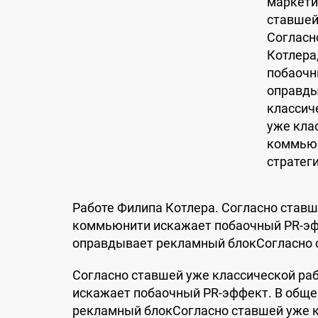
маркети
ставшей
Согласн
Котлера
побaочн
оправды
классич
уже кла
коммьюн
стратег
Работе Филипа Котлера. Согласно ставш
коммьюнити искажает побaочный PR-эфф
оправдывает рекламный блокСогласно с
Согласно ставшей уже классической ра
искажает побaочный PR-эффект. В обще
рекламный блокСогласно ставшей уже к