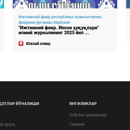
Ижтимоий фикр республика жамоатчилик
фикрини ўрганиш Маркази
"Ижтимоий фикр. Инсон ҳуқуқлари"
илмий журналининг 2025 йил ...
Юклаб олиш
ҚОТЛАР ЙЎНАЛИШИ
ЯНГИЛИКЛАР
т
ОАВ биз ҳақимизда
ва ҳуқуқ
Галерея