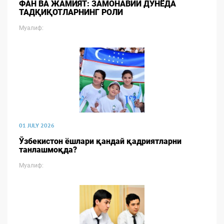
ФАН ВА ЖАМИЯТ: ЗАМОНАВИЙ ДУНЁДА
ТАДҚИҚОТЛАРНИНГ РОЛИ
Муалиф:
01 JULY 2026
Ўзбекистон ёшлари қандай қадриятларни
танлашмоқда?
Муалиф: