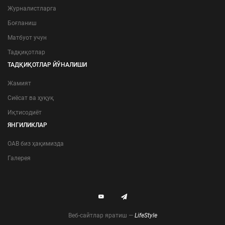
nt] => 3.93 ) [Бетараф] => Array ( [result] => 7 [percent] => 3.06 ) [Салбий] =
Журналистларга
 1 [options_json] => {"\u0418\u0436\u043e\u0431\u0438\u0439":186,"\u04
Боғланиш
u0439":25,"\u041a\u045e\u043f\u0440\u043e\u049b
0439":9,"\u0411\u0435\u0442\u0430\u0440\u0430\u0444":7,"\u0421\
Матбуот учун
Тадқиқотлар
ТАДҚИҚОТЛАР ЙЎНАЛИШИ
Жамият
Сиёсат ва ҳуқуқ
Иқтисодиёт
ЯНГИЛИКЛАР
ОАВ биз ҳақимизда
Галерея
Веб-сайтлар яратиш —
LifeStyle