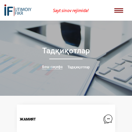
Sayt sinov rejimida!
Тадқиқотлар
Бош саҳифа
Тадқиқотлар
ЖАМИЯТ