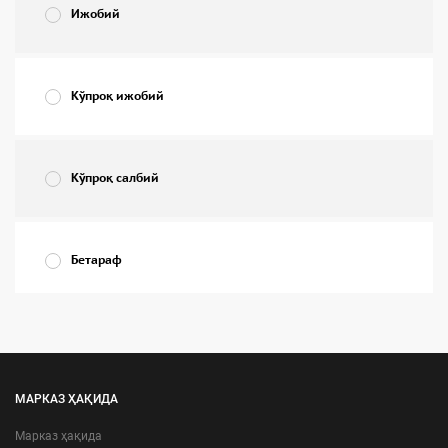
Ижобий
Кўпроқ ижобий
Кўпроқ салбий
Бетараф
Салбий
МАРКАЗ ҲАҚИДА
г-чи, шахсан Сиз аҳоли ўртасида жамоатчилик фикри сўровларининг ўткази
Марказ ҳақида
ray ( [result] => 186 [percent] => 81.22 ) [Кўпроқ ижобий] => Array ( [result