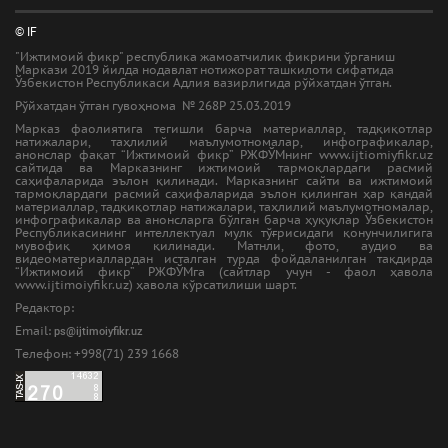
© IF
"Ижтимоий фикр" республика жамоатчилик фикрини ўрганиш
Маркази 2019 йилда нодавлат нотижорат ташкилоти сифатида
Ўзбекистон Республикаси Адлия вазирлигида рўйхатдан ўтган.
Рўйхатдан ўтган гувоҳнома № 268Р 25.03.2019
Марказ фаолиятига тегишли барча материаллар, тадқиқотлар
натижалари, таҳлилий маълумотномалар, инфографикалар,
анонслар фақат “Ижтимоий фикр” РЖФЎМнинг www.ijtiomiyfikr.uz
сайтида ва Марказнинг ижтимоий тармоқлардаги расмий
саҳифаларида эълон қилинади. Марказнинг сайти ва ижтимоий
тармоқлардаги расмий саҳифаларида эълон қилинган ҳар қандай
материаллар, тадқиқотлар натижалари, таҳлилий маълумотномалар,
инфографикалар ва анонсларга бўлган барча ҳуқуқлар Ўзбекистон
Республикасининг интеллектуал мулк тўғрисидаги қонунчилигига
мувофиқ ҳимоя қилинади. Матнли, фото, аудио ва
видеоматериаллардан исталган турда фойдаланилган тақдирда
“Ижтимоий фикр” РЖФЎМга (сайтлар учун - фаол ҳавола
www.ijtimoiyfikr.uz) ҳавола кўрсатилиши шарт.
Редактор:
Email:
ps@ijtimoiyfikr.uz
Tелефон: +998(71) 239 1668