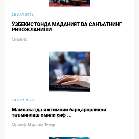
20 JULY 2026
ЎЗБЕКИСТОНДА МАДАНИЯТ ВА САНЪАТНИНГ
РИВОЖЛАНИШИ
Муалиф:
14 JULY 2026
Мамлакатда ижтимоий барқарорликни
таъминлаш омили сиф ...
Муалиф:
Муратов Тимур