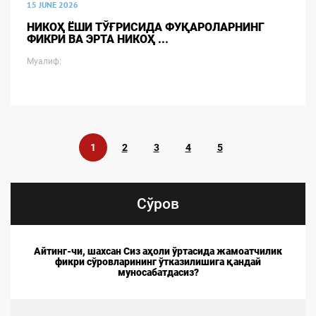
15 JUNE 2026
НИКОҲ ЁШИ ТЎҒРИСИДА ФУҚАРОЛАРНИНГ
ФИКРИ ВА ЭРТА НИКОҲ ...
Муалиф:
1
2
3
4
5
Сўров
Айтинг-чи, шахсан Сиз аҳоли ўртасида жамоатчилик
фикри сўровларининг ўтказилишига қандай
муносабатдасиз?