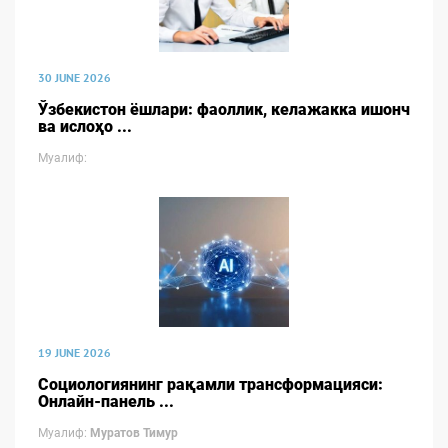
30 JUNE 2026
Ўзбекистон ёшлари: фаоллик, келажакка ишонч
ва ислоҳо ...
Муалиф:
19 JUNE 2026
Социологиянинг рақамли трансформацияси:
Онлайн-панель ...
Муалиф:
Муратов Тимур