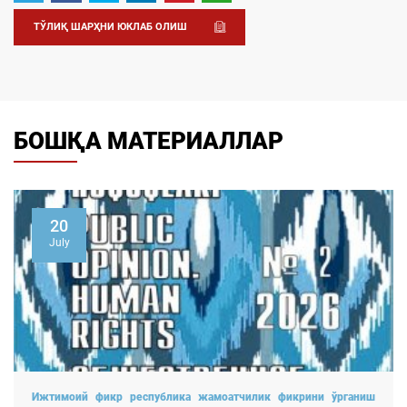
ТЎЛИҚ ШАРҲНИ ЮКЛАБ ОЛИШ
БОШҚА МАТЕРИАЛЛАР
22
April
ка жамоатчилик фикрини ўрганиш
Ижтимоий фикр республи