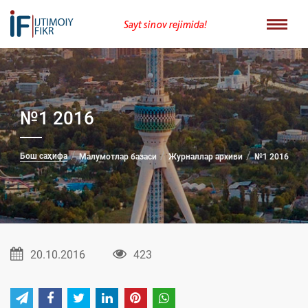
Sayt sinov rejimida!
№1 2016
Бош саҳифа
Малумотлар базаси
Журналлар архиви
№1 2016
20.10.2016
423