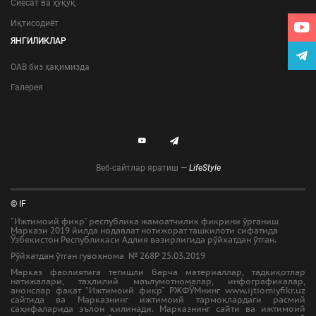
Сиёсат ва ҳуқуқ
Иқтисодиёт
ЯНГИЛИКЛАР
ОАВ биз ҳақимизда
Галерея
Веб-сайтлар яратиш —
LifeStyle
© IF
"Ижтимоий фикр" республика жамоатчилик фикрини ўрганиш
Маркази 2019 йилда нодавлат нотижорат ташкилоти сифатида
Ўзбекистон Республикаси Адлия вазирлигида рўйхатдан ўтган.
Рўйхатдан ўтган гувоҳнома № 268Р 25.03.2019
Марказ фаолиятига тегишли барча материаллар, тадқиқотлар
натижалари, таҳлилий маълумотномалар, инфографикалар,
анонслар фақат “Ижтимоий фикр” РЖФЎМнинг www.ijtiomiyfikr.uz
сайтида ва Марказнинг ижтимоий тармоқлардаги расмий
саҳифаларида эълон қилинади. Марказнинг сайти ва ижтимоий