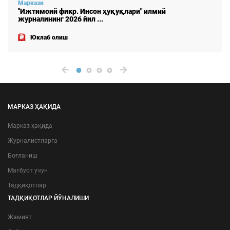
Маркази
 ҳуқуқлари" илмий
"Ижтимоий фикр. Инсон
.
журналининг 2026 йил ..
Юклаб олиш
МАРКАЗ ҲАҚИДА
Марказ ҳақида
Журналистларга
Боғланиш
Матбуот учун
Тадқиқотлар
ТАДҚИҚОТЛАР ЙЎНАЛИШИ
Жамият