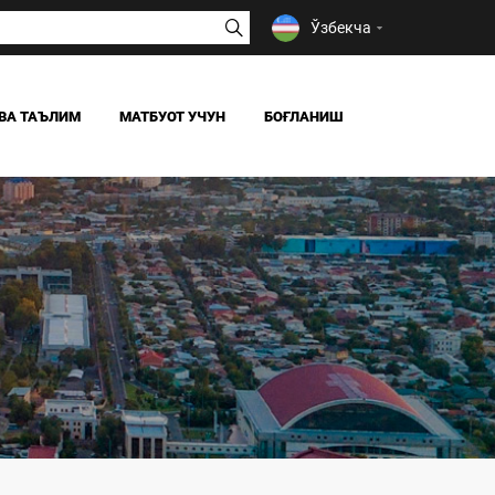
Ўзбекча
ВА ТАЪЛИМ
МАТБУОТ УЧУН
БОҒЛАНИШ
ЯНГИЛИКЛАР
ОАВ БИЗ ҲАҚИМИЗДА
Я