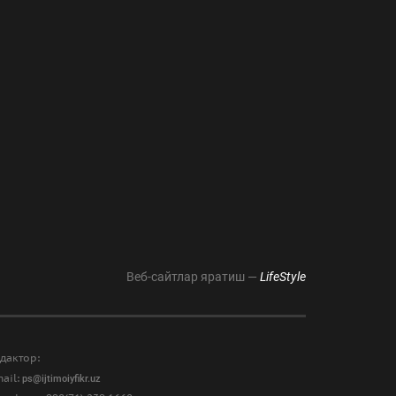
Веб-сайтлар яратиш —
LifeStyle
дактор:
ail:
ps@ijtimoiyfikr.uz