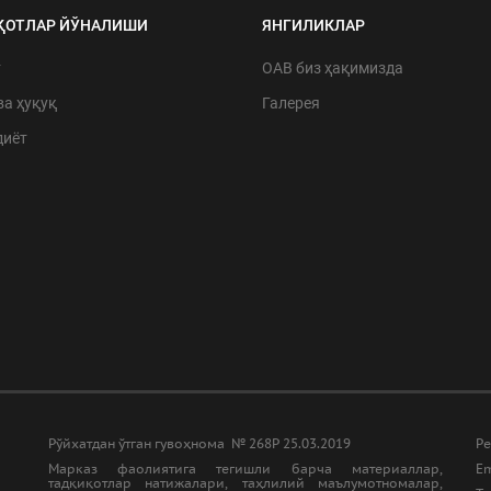
ҚОТЛАР ЙЎНАЛИШИ
ЯНГИЛИКЛАР
т
ОАВ биз ҳақимизда
ва ҳуқуқ
Галерея
диёт
Рўйхатдан ўтган гувоҳнома № 268Р 25.03.2019
Ре
Марказ фаолиятига тегишли барча материаллар,
Em
тадқиқотлар натижалари, таҳлилий маълумотномалар,