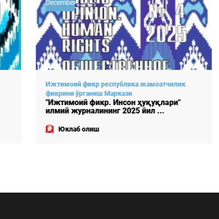
December
Ижтимоий фикр республика жамоатчилик
фикрини ўрганиш Маркази
"Ижтимоий фикр. Инсон ҳуқуқлари"
илмий журналининг 2025 йил ...
Юклаб олиш