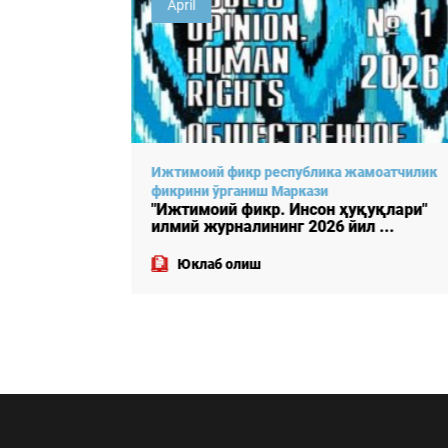
April
лик
Ижтимоий фикр республика жамоатчилик
фикрини ўрганиш Маркази
"
"Ижтимоий фикр. Инсон ҳуқуқлари"
илмий журналининг 2026 йил ...
Юклаб олиш