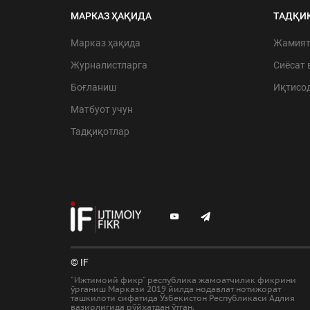
МАРКАЗ ҲАҚИДА
ТАДҚИ
Марказ ҳақида
Жамия
Журналистларга
Сиёсат 
Боғланиш
Иқтисо
Матбуот учун
Тадқиқотлар
© IF
"Ижтимоий фикр" республика жамоатчилик фикрини
ўрганиш Маркази 2019 йилда нодавлат нотижорат
ташкилоти сифатида Ўзбекистон Республикаси Адлия
вазирлигида рўйхатдан ўтган.