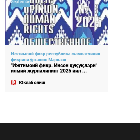
September
July
Ижтимоий фикр республика жамоатчилик
Ижтимо
фикрини ўрганиш Маркази
фикрин
"Ижтимоий фикр. Инсон ҳуқуқлари"
"Ижтим
илмий журналининг 2025 йил ...
илмий 
Юклаб олиш
Юкл