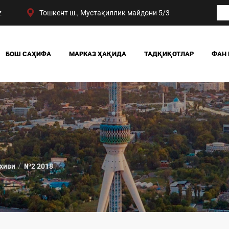
z
Тошкент ш., Мустақиллик майдони 5/3
БОШ САҲИФА
МАРКАЗ ҲАҚИДА
ТАДҚИҚОТЛАР
ФАН 
БИЗНИНГ ЮТУҚЛАРИМИЗ
ЖАМИЯТ
РАҲБАРИЯТ
СИЁСАТ ВА ҲУҚУҚ
МАРКАЗ ТУЗИЛМАСИ
ИҚТИСОДИЁТ
DIGITAL СОЦИОЛОГИ
хиви
№2 2018