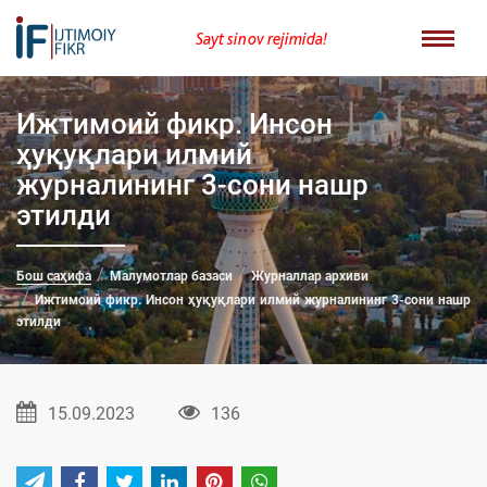
Sayt sinov rejimida!
Ижтимоий фикр. Инсон
ҳуқуқлари илмий
журналининг 3-сони нашр
этилди
Бош саҳифа
Малумотлар базаси
Журналлар архиви
Ижтимоий фикр. Инсон ҳуқуқлари илмий журналининг 3-сони нашр
этилди
15.09.2023
136