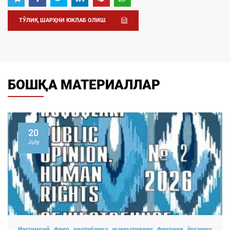
ТЎЛИҚ ШАРҲНИ ЮКЛАБ ОЛИШ
БОШҚА МАТЕРИАЛЛАР
20
July
Ижтимоий фикр республика жамоатчилик фикрини ўрганиш