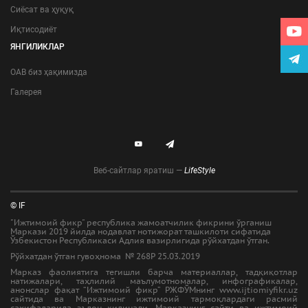
Сиёсат ва ҳуқуқ
Иқтисодиёт
ЯНГИЛИКЛАР
ОАВ биз ҳақимизда
Галерея
Веб-сайтлар яратиш —
LifeStyle
© IF
"Ижтимоий фикр" республика жамоатчилик фикрини ўрганиш
Маркази 2019 йилда нодавлат нотижорат ташкилоти сифатида
Ўзбекистон Республикаси Адлия вазирлигида рўйхатдан ўтган.
Рўйхатдан ўтган гувоҳнома № 268Р 25.03.2019
Марказ фаолиятига тегишли барча материаллар, тадқиқотлар
натижалари, таҳлилий маълумотномалар, инфографикалар,
анонслар фақат “Ижтимоий фикр” РЖФЎМнинг www.ijtiomiyfikr.uz
сайтида ва Марказнинг ижтимоий тармоқлардаги расмий
саҳифаларида эълон қилинади. Марказнинг сайти ва ижтимоий