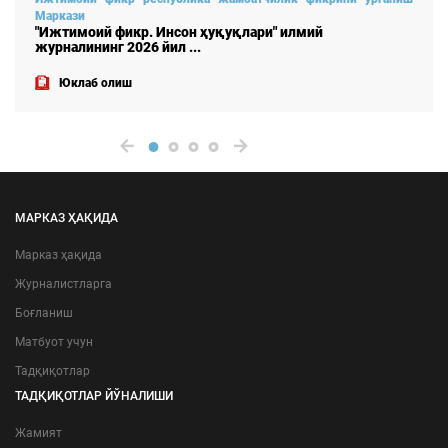
Маркази
"Ижтимоий фикр. Инсон ҳуқуқлари" илмий
журналининг 2026 йил ...
Юклаб олиш
МАРКАЗ ҲАҚИДА
Марказ ҳақида
Журналистларга
Боғланиш
Матбуот учун
Тадқиқотлар
ТАДҚИҚОТЛАР ЙЎНАЛИШИ
Жамият