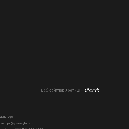
Веб-сайтлар яратиш —
LifeStyle
дактор:
ail:
ps@ijtimoiyfikr.uz