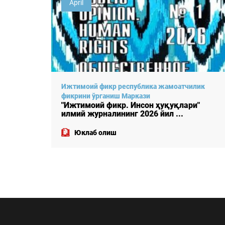
April
лик
Ижтимоий фикр республика жамоатчилик
фикрини ўрганиш Маркази
"
"Ижтимоий фикр. Инсон ҳуқуқлари"
илмий журналининг 2026 йил ...
Юклаб олиш