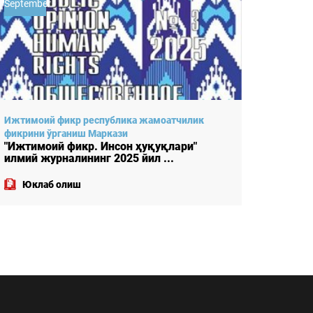
September
July
Ижтимоий фикр республика жамоатчилик
Ижтимо
фикрини ўрганиш Маркази
фикрин
"Ижтимоий фикр. Инсон ҳуқуқлари"
"Ижтим
илмий журналининг 2025 йил ...
илмий 
Юклаб олиш
Юкл