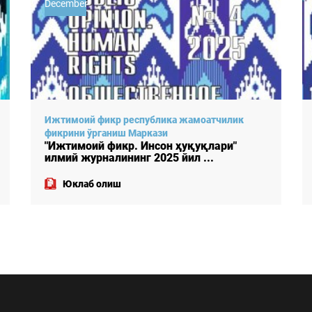
December
Ижтимоий фикр республика жамоатчилик
фикрини ўрганиш Маркази
"Ижтимоий фикр. Инсон ҳуқуқлари"
илмий журналининг 2025 йил ...
Юклаб олиш