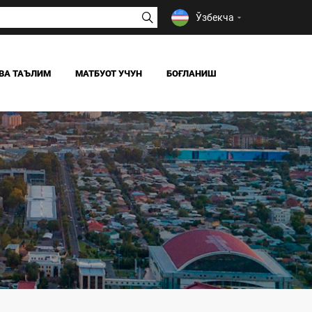
Ўзбекча
ВА ТАЪЛИМ
МАТБУОТ УЧУН
БОҒЛАНИШ
ЯНГИЛИКЛАР
ОАВ БИЗ ҲАҚИМИЗДА
Я