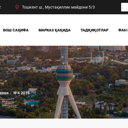
z
Тошкент ш., Мустақиллик майдони 5/3
БОШ САҲИФА
МАРКАЗ ҲАҚИДА
ТАДҚИҚОТЛАР
ФАН 
БИЗНИНГ ЮТУҚЛАРИМИЗ
ЖАМИЯТ
РАҲБАРИЯТ
СИЁСАТ ВА ҲУҚУҚ
МАРКАЗ ТУЗИЛМАСИ
ИҚТИСОДИЁТ
DIGITAL СОЦИОЛОГИ
хиви
№4 2016