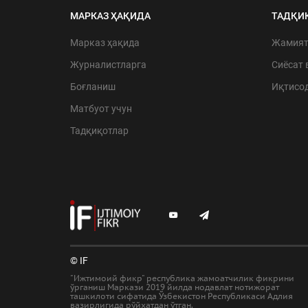
МАРКАЗ ҲАҚИДА
ТАДҚИ
Марказ ҳақида
Жамия
Журналистларга
Сиёсат 
Боғланиш
Иқтисо
Матбуот учун
Тадқиқотлар
© IF
"Ижтимоий фикр" республика жамоатчилик фикрини
ўрганиш Маркази 2019 йилда нодавлат нотижорат
ташкилоти сифатида Ўзбекистон Республикаси Адлия
вазирлигида рўйхатдан ўтган.