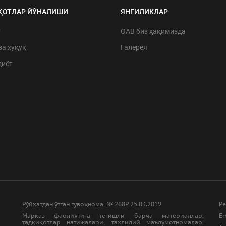
ҚОТЛАР ЙЎНАЛИШИ
ЯНГИЛИКЛАР
т
ОАВ биз ҳақимизда
ва ҳуқуқ
Галерея
диёт
Рўйхатдан ўтган гувоҳнома № 268Р 25.03.2019
Ре
Марказ фаолиятига тегишли барча материаллар,
Em
тадқиқотлар натижалари, таҳлилий маълумотномалар,