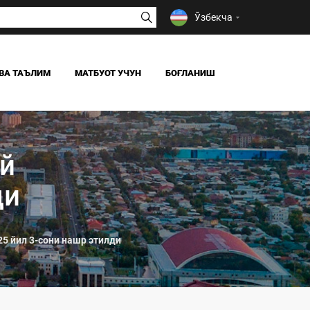
Ўзбекча
ВА ТАЪЛИМ
МАТБУОТ УЧУН
БОҒЛАНИШ
ЯНГИЛИКЛАР
ОАВ БИЗ ҲАҚИМИЗДА
ий
Я
ди
5 йил 3-сони нашр этилди