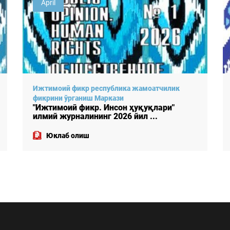
December
Ижтимоий фикр республика жамоатчилик
фикрини ўрганиш Маркази
"Ижтимоий фикр. Инсон ҳуқуқлари"
илмий журналининг 2025 йил ...
Юклаб олиш