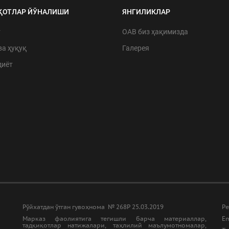
ҚОТЛАР ЙЎНАЛИШИ
ЯНГИЛИКЛАР
т
ОАВ биз ҳақимизда
ва ҳуқуқ
Галерея
диёт
Рўйхатдан ўтган гувоҳнома № 268Р 25.03.2019
Ре
Марказ фаолиятига тегишли барча материаллар,
Em
тадқиқотлар натижалари, таҳлилий маълумотномалар,