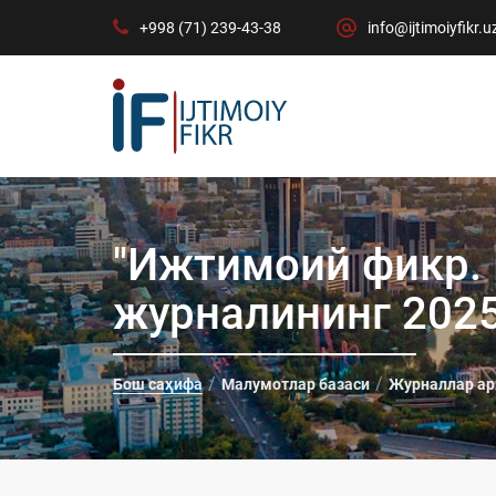
+998 (71) 239-43-38
info@ijtimoiyfikr.u
"Ижтимоий фикр. 
журналининг 2025
Бош саҳифа
Малумотлар базаси
Журналлар ар