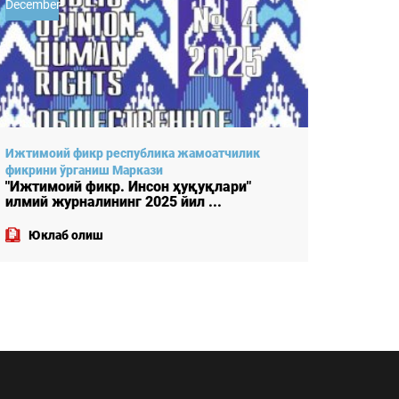
August
July
Автор: Ижтимоий фикр республика
Ижтимо
жамоатчилик фикрини ўрганиш Маркази
фикрин
"Ижтимоий фикр. Инсон ҳуқуқлари"
"Ижтим
илмий журналининг 2025 йил ...
илмий 
Юклаб олиш
Юкл