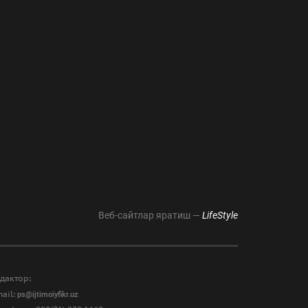
Веб-сайтлар яратиш —
LifeStyle
дактор:
ail:
ps@ijtimoiyfikr.uz