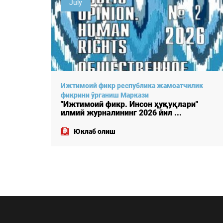
April
лик
Ижтимоий фикр республика жамоатчилик
фикрини ўрганиш Маркази
"
"Ижтимоий фикр. Инсон ҳуқуқлари"
илмий журналининг 2026 йил ...
Юклаб олиш