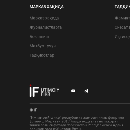
МАРКАЗ ҲАҚИДА
ТАДҚИ
Марказ ҳақида
Жамия
Журналистларга
Сиёсат 
Боғланиш
Иқтисо
Матбуот учун
Тадқиқотлар
© IF
"Ижтимоий фикр" республика жамоатчилик фикрини
ўрганиш Маркази 2019 йилда нодавлат нотижорат
ташкилоти сифатида Ўзбекистон Республикаси Адлия
вазирлигида рўйхатдан ўтган.