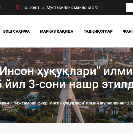
z
Тошкент ш., Мустақиллик майдони 5/3
БОШ САҲИФА
МАРКАЗ ҲАҚИДА
ТАДҚИҚОТЛАР
ФАН 
БИЗНИНГ ЮТУҚЛАРИМИЗ
ЖАМИЯТ
РАҲБАРИЯТ
СИЁСАТ ВА ҲУҚУҚ
МАРКАЗ ТУЗИЛМАСИ
ИҚТИСОДИЁТ
Инсон ҳуқуқлари" илм
DIGITAL СОЦИОЛОГИ
 йил 3-сони нашр этил
хиви
"Ижтимоий фикр. Инсон ҳуқуқлари" илмий журналининг 202