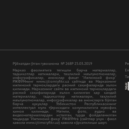
Рўйхатдан ўтган гувоҳнома № 268Р 25.03.2019
Ре
Марказ фаолиятига тегишли барча материаллар,
Em
тадқиқотлар натижалари, таҳлилий маълумотномалар,
Tе
инфографикалар, анонслар фақат “Ижтимоий фикр”
РЖФЎМнинг www.ijtiomiyfikr.uz сайтида ва Марказнинг
ижтимоий тармоқлардаги расмий саҳифаларида эълон
қилинади. Марказнинг сайти ва ижтимоий тармоқлардаги
расмий саҳифаларида эълон қилинган ҳар қандай
материаллар, тадқиқотлар натижалари, таҳлилий
маълумотномалар, инфографикалар ва анонсларга бўлган
барча ҳуқуқлар Ўзбекистон Республикасининг
интеллектуал мулк тўғрисидаги қонунчилигига мувофиқ
ҳимоя қилинади. Матнли, фото, аудио ва
видеоматериаллардан исталган турда фойдаланилган
тақдирда “Ижтимоий фикр” РЖФЎМга (сайтлар учун - фаол
ҳавола www.ijtimoiyfikr.uz) ҳавола кўрсатилиши шарт.