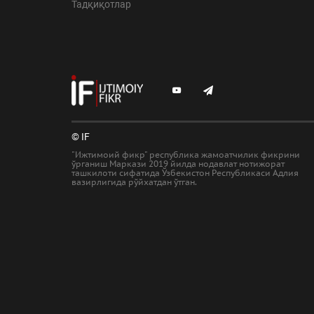
Тадқиқотлар
© IF
"Ижтимоий фикр" республика жамоатчилик фикрини
ўрганиш Маркази 2019 йилда нодавлат нотижорат
ташкилоти сифатида Ўзбекистон Республикаси Адлия
вазирлигида рўйхатдан ўтган.