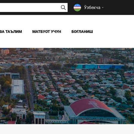
Ўзбекча
ВА ТАЪЛИМ
МАТБУОТ УЧУН
БОҒЛАНИШ
ЯНГИЛИКЛАР
ОАВ БИЗ ҲАҚИМИЗДА
Я