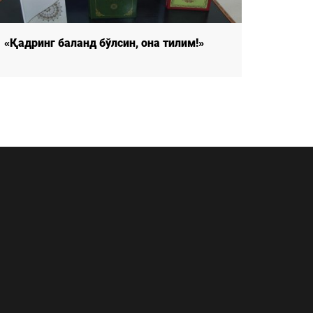
«Қадринг баланд бўлсин, она тилим!»
«Қадри