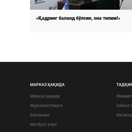
м!»
«Қадринг баланд бўлсин, она тилим!»
МАРКАЗ ҲАҚИДА
ТАДҚИ
Марказ ҳақида
Жамия
Журналистларга
Сиёсат 
Боғланиш
Иқтисо
Матбуот учун