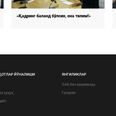
«Қадринг баланд бўлсин, она тилим!»
ҚОТЛАР ЙЎНАЛИШИ
ЯНГИЛИКЛАР
т
ОАВ биз ҳақимизда
ва ҳуқуқ
Галерея
диёт