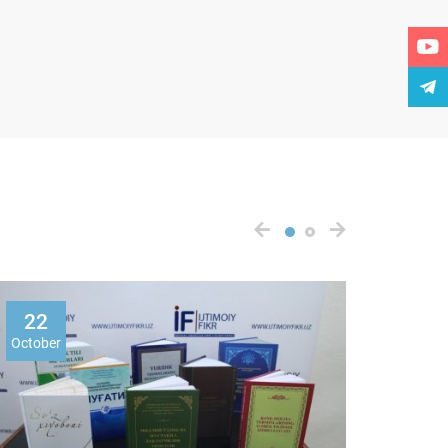
22
22
October
Octobe