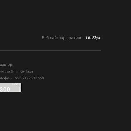
Веб-сайтлар яратиш —
LifeStyle
дактор:
ail:
ps@ijtimoiyfikr.uz
лефон: +998(71) 239 1668