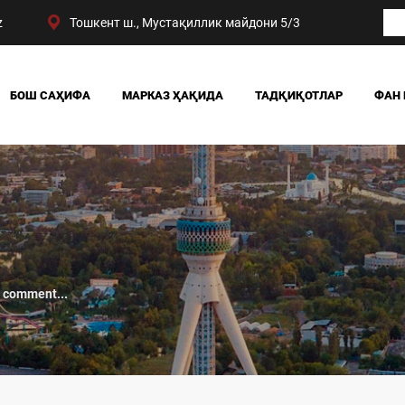
z
Тошкент ш., Мустақиллик майдони 5/3
БОШ САҲИФА
МАРКАЗ ҲАҚИДА
ТАДҚИҚОТЛАР
ФАН 
БИЗНИНГ ЮТУҚЛАРИМИЗ
ЖАМИЯТ
РАҲБАРИЯТ
СИЁСАТ ВА ҲУҚУҚ
МАРКАЗ ТУЗИЛМАСИ
ИҚТИСОДИЁТ
DIGITAL СОЦИОЛОГИ
 comment...