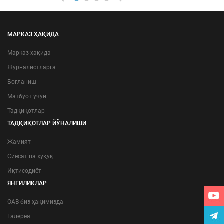
МАРКАЗ ҲАҚИДА
Марказ ҳақида
Журналистларга
Боғланиш
Матбуот учун
Тадқиқотлар
ТАДҚИҚОТЛАР ЙЎНАЛИШИ
Жамият
Сиёсат ва ҳуқуқ
Иқтисодиёт
ЯНГИЛИКЛАР
ОАВ биз ҳақимизда
Галерея