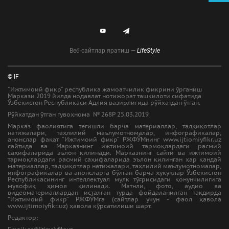
Веб-сайтлар яратиш —
LifeStyle
© IF
"Ижтимоий фикр" республика жамоатчилик фикрини ўрганиш
Маркази 2019 йилда нодавлат нотижорат ташкилоти сифатида
Ўзбекистон Республикаси Адлия вазирлигида рўйхатдан ўтган.
Рўйхатдан ўтган гувоҳнома № 268Р 25.03.2019
Марказ фаолиятига тегишли барча материаллар, тадқиқотлар
натижалари, таҳлилий маълумотномалар, инфографикалар,
анонслар фақат “Ижтимоий фикр” РЖФЎМнинг www.ijtiomiyfikr.uz
сайтида ва Марказнинг ижтимоий тармоқлардаги расмий
саҳифаларида эълон қилинади. Марказнинг сайти ва ижтимоий
тармоқлардаги расмий саҳифаларида эълон қилинган ҳар қандай
материаллар, тадқиқотлар натижалари, таҳлилий маълумотномалар,
инфографикалар ва анонсларга бўлган барча ҳуқуқлар Ўзбекистон
Республикасининг интеллектуал мулк тўғрисидаги қонунчилигига
мувофиқ ҳимоя қилинади. Матнли, фото, аудио ва
видеоматериаллардан исталган турда фойдаланилган тақдирда
“Ижтимоий фикр” РЖФЎМга (сайтлар учун - фаол ҳавола
www.ijtimoiyfikr.uz) ҳавола кўрсатилиши шарт.
Редактор: