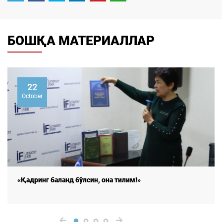
БОШҚА МАТЕРИАЛЛАР
2
2
ber
Octo
ринг баланд бўлсин, она тилим!»
«Қад