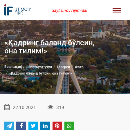
Sayt sinov rejimida!
«Қадринг баланд бўлсин,
она тилим!»
Бош саҳифа
Матбуот учун
Галерея
Фото
«Қадринг баланд бўлсин, она тилим!»
22.10.2021
319