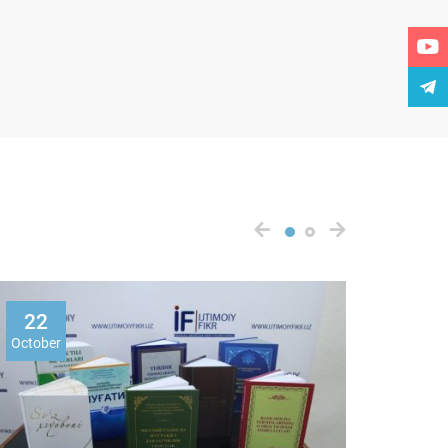
22
22
October
Octobe