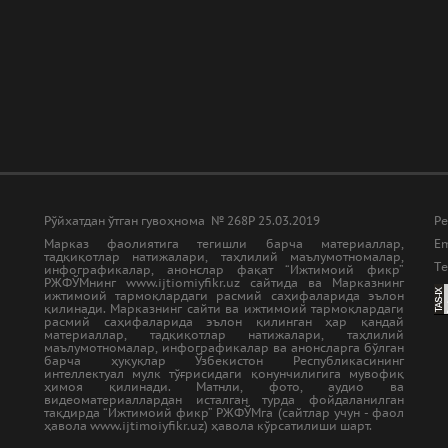
Рўйхатдан ўтган гувоҳнома № 268Р 25.03.2019
Ре
Марказ фаолиятига тегишли барча материаллар,
Em
тадқиқотлар натижалари, таҳлилий маълумотномалар,
Tе
инфографикалар, анонслар фақат “Ижтимоий фикр”
РЖФЎМнинг www.ijtiomiyfikr.uz сайтида ва Марказнинг
ижтимоий тармоқлардаги расмий саҳифаларида эълон
қилинади. Марказнинг сайти ва ижтимоий тармоқлардаги
расмий саҳифаларида эълон қилинган ҳар қандай
материаллар, тадқиқотлар натижалари, таҳлилий
маълумотномалар, инфографикалар ва анонсларга бўлган
барча ҳуқуқлар Ўзбекистон Республикасининг
интеллектуал мулк тўғрисидаги қонунчилигига мувофиқ
ҳимоя қилинади. Матнли, фото, аудио ва
видеоматериаллардан исталган турда фойдаланилган
тақдирда “Ижтимоий фикр” РЖФЎМга (сайтлар учун - фаол
ҳавола www.ijtimoiyfikr.uz) ҳавола кўрсатилиши шарт.