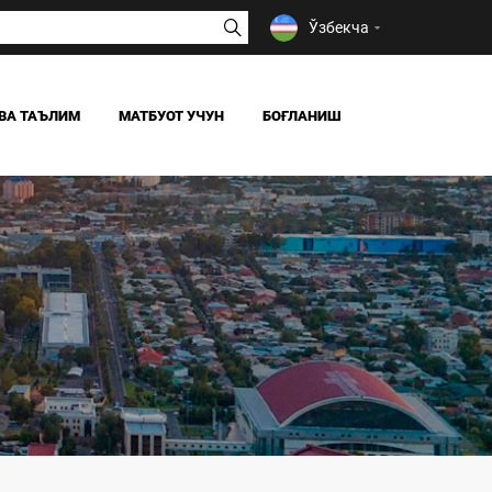
Ўзбекча
ВА ТАЪЛИМ
МАТБУОТ УЧУН
БОҒЛАНИШ
ЯНГИЛИКЛАР
ОАВ БИЗ ҲАҚИМИЗДА
Я