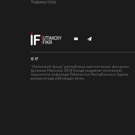
Тадқиқотлар
© IF
"Ижтимоий фикр" республика жамоатчилик фикрини
ўрганиш Маркази 2019 йилда нодавлат нотижорат
ташкилоти сифатида Ўзбекистон Республикаси Адлия
вазирлигида рўйхатдан ўтган.