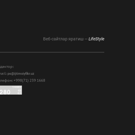
Веб-сайтлар яратиш —
LifeStyle
дактор:
ail:
ps@ijtimoiyfikr.uz
лефон: +998(71) 239 1668