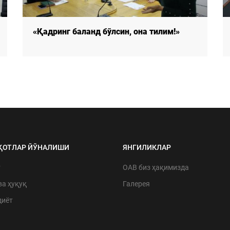
«Қадринг баланд бўлсин, она тилим!»
ҚОТЛАР ЙЎНАЛИШИ
ЯНГИЛИКЛАР
т
ОАВ биз ҳақимизда
ва ҳуқуқ
Галерея
диёт