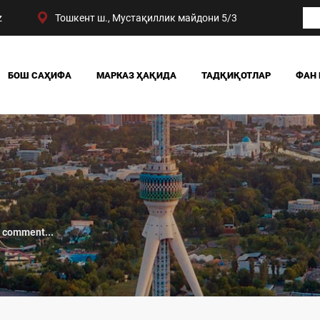
z
Тошкент ш., Мустақиллик майдони 5/3
БОШ САҲИФА
МАРКАЗ ҲАҚИДА
ТАДҚИҚОТЛАР
ФАН 
БИЗНИНГ ЮТУҚЛАРИМИЗ
ЖАМИЯТ
РАҲБАРИЯТ
СИЁСАТ ВА ҲУҚУҚ
МАРКАЗ ТУЗИЛМАСИ
ИҚТИСОДИЁТ
DIGITAL СОЦИОЛОГИ
 comment...