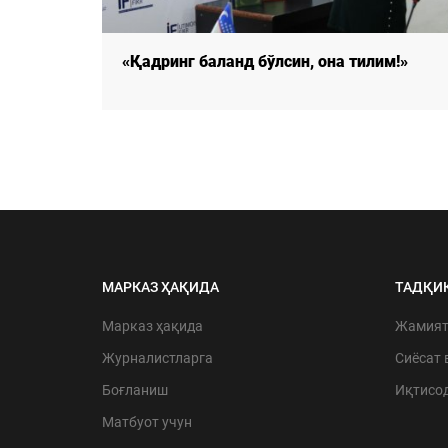
м!»
«Қадринг баланд бўлсин, она тилим!»
МАРКАЗ ҲАҚИДА
ТАДҚИ
Марказ ҳақида
Жамия
Журналистларга
Сиёсат 
Боғланиш
Иқтисо
Матбуот учун