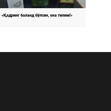
«Қадринг баланд бўлсин, она тилим!»
«Қадри