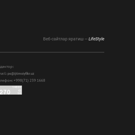
Веб-сайтлар яратиш —
LifeStyle
дактор:
ail:
ps@ijtimoiyfikr.uz
лефон: +998(71) 239 1668