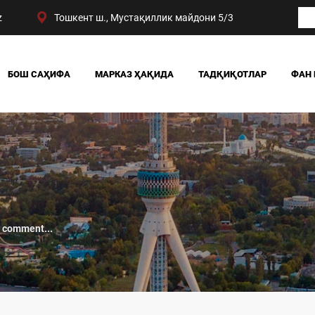
z
Тошкент ш., Мустақиллик майдони 5/3
БОШ САҲИФА
МАРКАЗ ҲАҚИДА
ТАДҚИҚОТЛАР
ФАН 
БИЗНИНГ ЮТУҚЛАРИМИЗ
ЖАМИЯТ
РАҲБАРИЯТ
СИЁСАТ ВА ҲУҚУҚ
МАРКАЗ ТУЗИЛМАСИ
ИҚТИСОДИЁТ
DIGITAL СОЦИОЛОГИ
 comment...