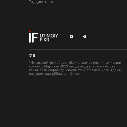
Тадқиқотлар
© IF
"Ижтимоий фикр" республика жамоатчилик фикрини
ўрганиш Маркази 2019 йилда нодавлат нотижорат
ташкилоти сифатида Ўзбекистон Республикаси Адлия
вазирлигида рўйхатдан ўтган.