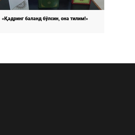
«Қадринг баланд бўлсин, она тилим!»
«Қадри