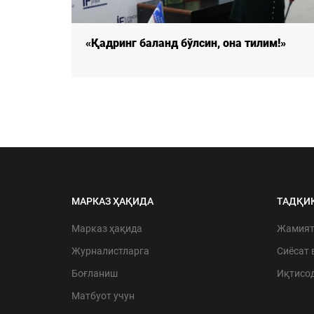
м!»
«Қадринг баланд бўлсин, она тилим!»
МАРКАЗ ҲАҚИДА
ТАДҚИ
Марказ ҳақида
Жамия
Журналистларга
Сиёсат 
Боғланиш
Иқтисо
Матбуот учун