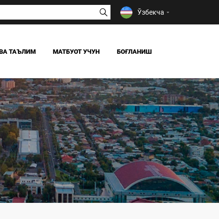
Ўзбекча
ВА ТАЪЛИМ
МАТБУОТ УЧУН
БОҒЛАНИШ
ЯНГИЛИКЛАР
ОАВ БИЗ ҲАҚИМИЗДА
Я