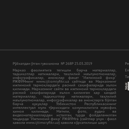
Рўйхатдан ўтган гувоҳнома № 268Р 25.03.2019
Ре
Марказ фаолиятига тегишли барча материаллар,
Em
тадқиқотлар натижалари, таҳлилий маълумотномалар,
Tе
инфографикалар, анонслар фақат “Ижтимоий фикр”
РЖФЎМнинг www.ijtiomiyfikr.uz сайтида ва Марказнинг
ижтимоий тармоқлардаги расмий саҳифаларида эълон
қилинади. Марказнинг сайти ва ижтимоий тармоқлардаги
расмий саҳифаларида эълон қилинган ҳар қандай
материаллар, тадқиқотлар натижалари, таҳлилий
маълумотномалар, инфографикалар ва анонсларга бўлган
барча ҳуқуқлар Ўзбекистон Республикасининг
интеллектуал мулк тўғрисидаги қонунчилигига мувофиқ
ҳимоя қилинади. Матнли, фото, аудио ва
видеоматериаллардан исталган турда фойдаланилган
тақдирда “Ижтимоий фикр” РЖФЎМга (сайтлар учун - фаол
ҳавола www.ijtimoiyfikr.uz) ҳавола кўрсатилиши шарт.