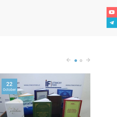
22
22
October
Octobe