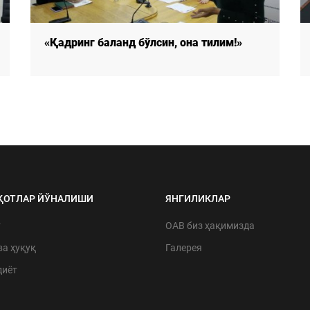
«Қадринг баланд бўлсин, она тилим!»
ҚОТЛАР ЙЎНАЛИШИ
ЯНГИЛИКЛАР
т
ОАВ биз ҳақимизда
ва ҳуқуқ
Галерея
диёт