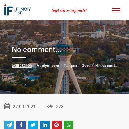
Sayt sinov rejimida!
No comment...
Бош саҳифа
Матбуот учун
Галерея
Фото
No comment...
27.09.2021
228