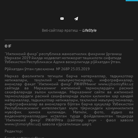
Веб-сайтлар яратиш —
LifeStyle
© IF
"Ижтимоий фикр" республика жамоатчилик фикрини ўрганиш
Маркази 2019 йилда нодавлат нотижорат ташкилоти сифатида
Ўзбекистон Республикаси Адлия вазирлигида рўйхатдан ўтган.
Рўйхатдан ўтган гувоҳнома № 268Р 25.03.2019
Марказ фаолиятига тегишли барча материаллар, тадқиқотлар
натижалари, таҳлилий маълумотномалар, инфографикалар,
анонслар фақат “Ижтимоий фикр” РЖФЎМнинг www.ijtiomiyfikr.uz
сайтида ва Марказнинг ижтимоий тармоқлардаги расмий
саҳифаларида эълон қилинади. Марказнинг сайти ва ижтимоий
тармоқлардаги расмий саҳифаларида эълон қилинган ҳар қандай
материаллар, тадқиқотлар натижалари, таҳлилий маълумотномалар,
инфографикалар ва анонсларга бўлган барча ҳуқуқлар Ўзбекистон
Республикасининг интеллектуал мулк тўғрисидаги қонунчилигига
мувофиқ ҳимоя қилинади. Матнли, фото, аудио ва
видеоматериаллардан исталган турда фойдаланилган тақдирда
“Ижтимоий фикр” РЖФЎМга (сайтлар учун - фаол ҳавола
www.ijtimoiyfikr.uz) ҳавола кўрсатилиши шарт.
Редактор: