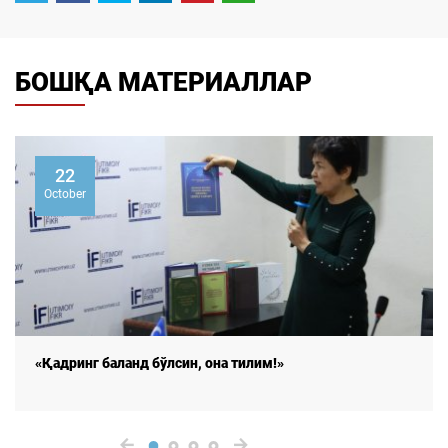
БОШҚА МАТЕРИАЛЛАР
22
October
нд бўлсин, она тилим!»
«Қадринг бала