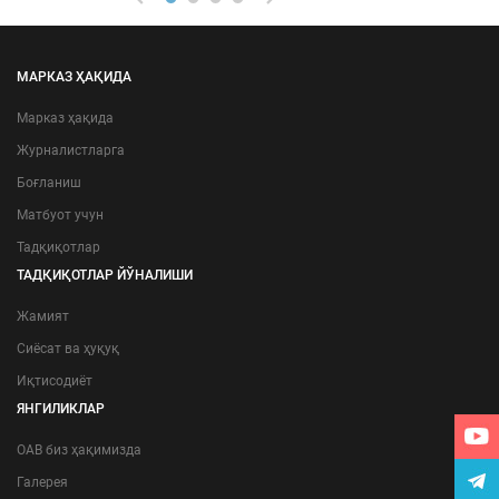
МАРКАЗ ҲАҚИДА
Марказ ҳақида
Журналистларга
Боғланиш
Матбуот учун
Тадқиқотлар
ТАДҚИҚОТЛАР ЙЎНАЛИШИ
Жамият
Сиёсат ва ҳуқуқ
Иқтисодиёт
ЯНГИЛИКЛАР
ОАВ биз ҳақимизда
Галерея