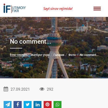
Sayt sinov rejimida!
No comment...
Бош саҳифа
Матбуот учун
Галерея
Фото
No comment...
27.09.2021
292