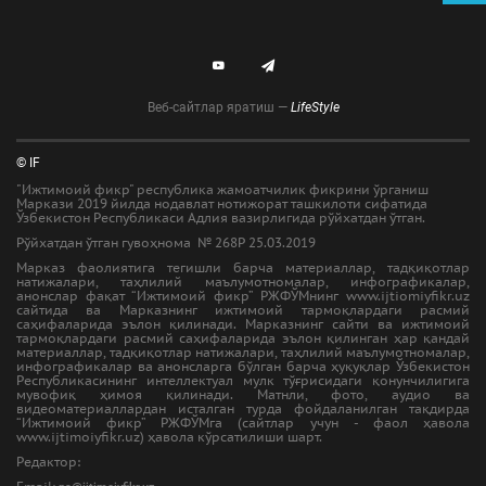
Веб-сайтлар яратиш —
LifeStyle
© IF
"Ижтимоий фикр" республика жамоатчилик фикрини ўрганиш
Маркази 2019 йилда нодавлат нотижорат ташкилоти сифатида
Ўзбекистон Республикаси Адлия вазирлигида рўйхатдан ўтган.
Рўйхатдан ўтган гувоҳнома № 268Р 25.03.2019
Марказ фаолиятига тегишли барча материаллар, тадқиқотлар
натижалари, таҳлилий маълумотномалар, инфографикалар,
анонслар фақат “Ижтимоий фикр” РЖФЎМнинг www.ijtiomiyfikr.uz
сайтида ва Марказнинг ижтимоий тармоқлардаги расмий
саҳифаларида эълон қилинади. Марказнинг сайти ва ижтимоий
тармоқлардаги расмий саҳифаларида эълон қилинган ҳар қандай
материаллар, тадқиқотлар натижалари, таҳлилий маълумотномалар,
инфографикалар ва анонсларга бўлган барча ҳуқуқлар Ўзбекистон
Республикасининг интеллектуал мулк тўғрисидаги қонунчилигига
мувофиқ ҳимоя қилинади. Матнли, фото, аудио ва
видеоматериаллардан исталган турда фойдаланилган тақдирда
“Ижтимоий фикр” РЖФЎМга (сайтлар учун - фаол ҳавола
www.ijtimoiyfikr.uz) ҳавола кўрсатилиши шарт.
Редактор: