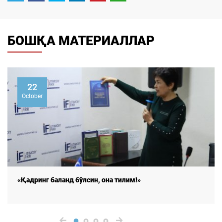
БОШҚА МАТЕРИАЛЛАР
22
October
«Қадринг баланд бўлсин, она тилим!»