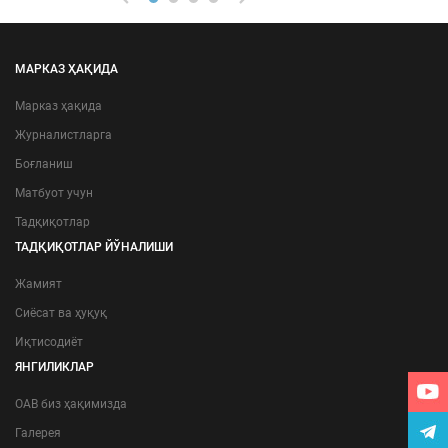
МАРКАЗ ҲАҚИДА
Марказ ҳақида
Журналистларга
Боғланиш
Матбуот учун
Тадқиқотлар
ТАДҚИҚОТЛАР ЙЎНАЛИШИ
Жамият
Сиёсат ва ҳуқуқ
Иқтисодиёт
ЯНГИЛИКЛАР
ОАВ биз ҳақимизда
Галерея