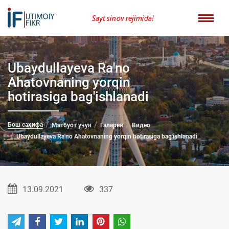
Sayt sinov rejimida!
Ubaydullayeva Ra'no
Ahatovnaning yorqin
hotirasiga bag'ishlanadi
Бош саҳифа
Матбуот учун
Галерея
Видео
Ubaydullayeva Ra'no Ahatovnaning yorqin hotirasiga bag'ishlanadi
13.09.2021
337