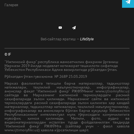
Галерея
Веб-сайтлар яратиш —
LifeStyle
© IF
"Ижтимоий фикр" республика жамоатчилик фикрини ўрганиш
Маркази 2019 йилда нодавлат нотижорат ташкилоти сифатида
Ўзбекистон Республикаси Адлия вазирлигида рўйхатдан ўтган.
Рўйхатдан ўтган гувоҳнома № 268Р 25.03.2019
Марказ фаолиятига тегишли барча материаллар, тадқиқотлар
натижалари, таҳлилий маълумотномалар, инфографикалар,
анонслар фақат “Ижтимоий фикр” РЖФЎМнинг www.ijtiomiyfikr.uz
сайтида ва Марказнинг ижтимоий тармоқлардаги расмий
саҳифаларида эълон қилинади. Марказнинг сайти ва ижтимоий
тармоқлардаги расмий саҳифаларида эълон қилинган ҳар қандай
материаллар, тадқиқотлар натижалари, таҳлилий маълумотномалар,
инфографикалар ва анонсларга бўлган барча ҳуқуқлар Ўзбекистон
Республикасининг интеллектуал мулк тўғрисидаги қонунчилигига
мувофиқ ҳимоя қилинади. Матнли, фото, аудио ва
видеоматериаллардан исталган турда фойдаланилган тақдирда
“Ижтимоий фикр” РЖФЎМга (сайтлар учун - фаол ҳавола
www.ijtimoiyfikr.uz) ҳавола кўрсатилиши шарт.