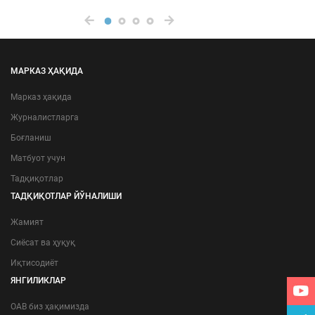
МАРКАЗ ҲАҚИДА
Марказ ҳақида
Журналистларга
Боғланиш
Матбуот учун
Тадқиқотлар
ТАДҚИҚОТЛАР ЙЎНАЛИШИ
Жамият
Сиёсат ва ҳуқуқ
Иқтисодиёт
ЯНГИЛИКЛАР
ОАВ биз ҳақимизда