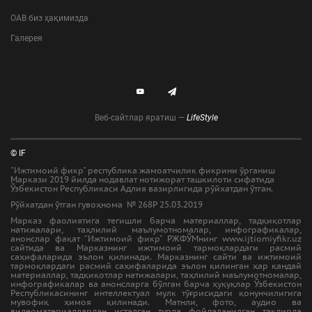
ОАВ биз ҳақимизда
Галерея
Веб-сайтлар яратиш —
LifeStyle
© IF
"Ижтимоий фикр" республика жамоатчилик фикрини ўрганиш
Маркази 2019 йилда нодавлат нотижорат ташкилоти сифатида
Ўзбекистон Республикаси Адлия вазирлигида рўйхатдан ўтган.
Рўйхатдан ўтган гувоҳнома № 268Р 25.03.2019
Марказ фаолиятига тегишли барча материаллар, тадқиқотлар
натижалари, таҳлилий маълумотномалар, инфографикалар,
анонслар фақат “Ижтимоий фикр” РЖФЎМнинг www.ijtiomiyfikr.uz
сайтида ва Марказнинг ижтимоий тармоқлардаги расмий
саҳифаларида эълон қилинади. Марказнинг сайти ва ижтимоий
тармоқлардаги расмий саҳифаларида эълон қилинган ҳар қандай
материаллар, тадқиқотлар натижалари, таҳлилий маълумотномалар,
инфографикалар ва анонсларга бўлган барча ҳуқуқлар Ўзбекистон
Республикасининг интеллектуал мулк тўғрисидаги қонунчилигига
мувофиқ ҳимоя қилинади. Матнли, фото, аудио ва
видеоматериаллардан исталган турда фойдаланилган тақдирда