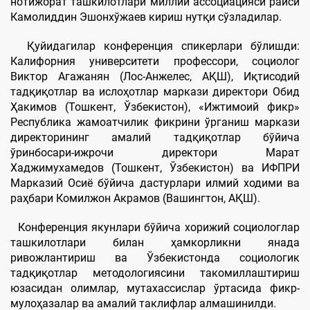
нотижорат ташкилотлари миллий ассоциацияси раиси
Камолиддин Эшонхўжаев кириш нутқи сўзладилар.
Қуйидагилар конференция спикерлари бўлишди:
Калифорния университети профессори, социолог
Виктор Агажанян (Лос-Анжелес, АҚШ), Иқтисодий
тадқиқотлар ва ислоҳотлар маркази директори Обид
Ҳакимов (Тошкент, Ўзбекистон), «Ижтимоий фикр»
Республика жамоатчилик фикрини ўрганиш маркази
директорининг амалий тадқиқотлар бўйича
ўринбосари-ижрочи директори Марат
Хаджимухамедов (Тошкент, Ўзбекистон) ва ИФПРИ
Марказий Осиё бўйича дастурлари илмий ходими ва
раҳбари Комилжон Акрамов (Вашингтон, АҚШ).
Конференция якунлари бўйича хорижий социологлар
ташкилотлари билан ҳамкорликни янада
ривожлантириш ва Ўзбекистонда социологик
тадқиқотлар методологиясини такомиллаштириш
юзасидан олимлар, мутахассислар ўртасида фикр-
мулоҳазалар ва амалий таклифлар алмашинилди.