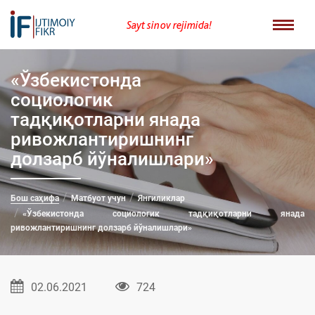
Sayt sinov rejimida!
«Ўзбекистонда
социологик
тадқиқотларни янада
ривожлантиришнинг
долзарб йўналишлари»
Бош саҳифа
Матбуот учун
Янгиликлар
«Ўзбекистонда социологик тадқиқотларни янада
ривожлантиришнинг долзарб йўналишлари»
02.06.2021
724