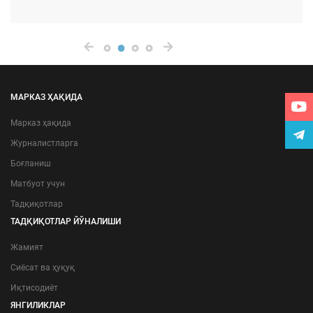
МАРКАЗ ҲАҚИДА
Марказ ҳақида
Журналистларга
Боғланиш
Матбуот учун
Тадқиқотлар
ТАДҚИҚОТЛАР ЙЎНАЛИШИ
Жамият
Сиёсат ва ҳуқуқ
Иқтисодиёт
ЯНГИЛИКЛАР