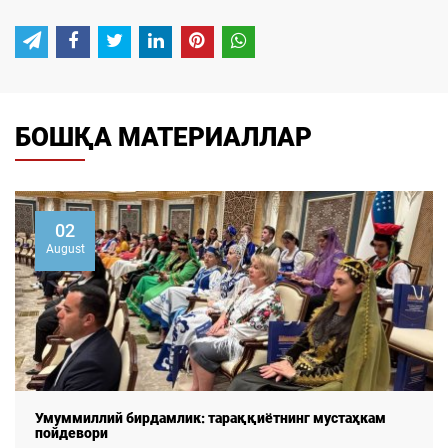
БОШҚА МАТЕРИАЛЛАР
02
August
Умуммиллий бирдамлик: тараққиётнинг мустаҳкам
пойдевори