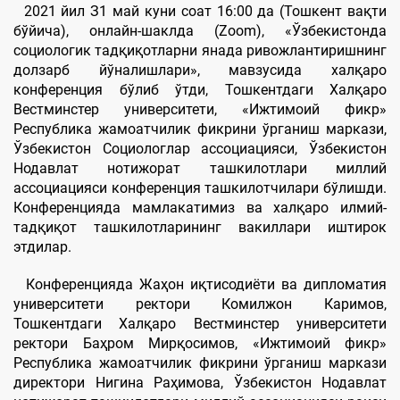
2021 йил З1 май куни соат 16:00 да (Тошкент вақти
бўйича), онлайн-шаклда (Zoom), «Ўзбекистонда
социологик тадқиқотларни янада ривожлантиришнинг
долзарб йўналишлари», мавзусида халқаро
конференция бўлиб ўтди, Тошкентдаги Халқаро
Вестминстер университети, «Ижтимоий фикр»
Республика жамоатчилик фикрини ўрганиш маркази,
Ўзбекистон Социологлар ассоциацияси, Ўзбекистон
Нодавлат нотижорат ташкилотлари миллий
ассоциацияси конференция ташкилотчилари бўлишди.
Конференцияда мамлакатимиз ва халқаро илмий-
тадқиқот ташкилотларининг вакиллари иштирок
этдилар.
Конференцияда Жаҳон иқтисодиёти ва дипломатия
университети ректори Комилжон Каримов,
Тошкентдаги Халқаро Вестминстер университети
ректори Баҳром Мирқосимов, «Ижтимоий фикр»
Республика жамоатчилик фикрини ўрганиш маркази
директори Нигина Раҳимова, Ўзбекистон Нодавлат