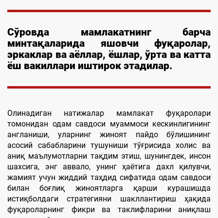
Сўровда мамлакатнинг барча
минтақаларида яшовчи фуқаролар,
эркаклар ва аёллар, ёшлар, ўрта ва катта
ёш вакиллари иштирок этадилар.
Олинадиган натижалар мамлакат фуқаролари
томонидан одам савдоси муаммоси кескинлигининг
англаниши, уларнинг жиноят пайдо бўлишининг
асосий сабабларини тушуниши тўғрисида холис ва
аниқ маълумотларни тақдим этиш, шунингдек, инсон
шахсига, энг аввало, унинг ҳаётига дахл қилувчи,
жамият учун жиддий таҳдид сифатида одам савдоси
билан боғлиқ жиноятларга қарши курашишда
истиқболдаги стратегияни шакллантириш ҳақида
фуқароларнинг фикри ва таклифларини аниқлаш