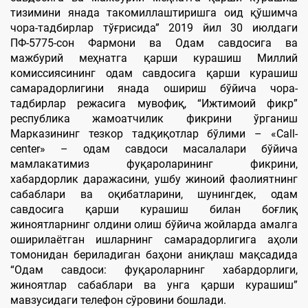
тизимини янада такомиллаштиришга оид қўшимча
чора-тадбирлар тўғрисида” 2019 йил 30 июлдаги
ПФ-5775-сон Фармони ва Одам савдосига ва
мажбурий меҳнатга қарши курашиш Миллий
комиссиясининг одам савдосига қарши курашиш
самарадорлигини янада ошириш бўйича чора-
тадбирлар режасига мувофиқ, “Ижтимоий фикр”
республика жамоатчилик фикрини ўрганиш
Марказининг тезкор тадқиқотлар бўлими – «Call-
center» – одам савдоси масалалари бўйича
мамлакатимиз фуқароларининг фикрини,
хабардорлик даражасини, ушбу жиноий фаолиятнинг
сабаблари ва оқибатларини, шунингдек, одам
савдосига қарши курашиш билан боғлиқ
жиноятларнинг олдини олиш бўйича жойларда амалга
оширилаётган ишларнинг самарадорлигига аҳоли
томонидан бериладиган баҳони аниқлаш мақсадида
“Одам савдоси: фуқароларнинг хабардорлиги,
жиноятлар сабаблари ва унга қарши курашиш”
мавзусидаги телефон сўровини бошлади.