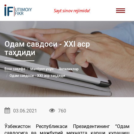
Sayt sinov rejimida!
Одам савдоси - XXI аср
таҳдиди
Бош саҳифа
Матбуот учун
Янгиликлар
Одам савдоси - XXI аср таҳдиди
03.06.2021
760
Ўзбекистон Республикаси Президентининг “Одам
савдосига ва мажбурий меҳнатга қарши курашиш