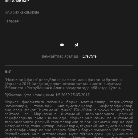
ЯНГИЛИКЛАР
ОАВ биз ҳақимизда
Галерея
Веб-сайтлар яратиш —
LifeStyle
© IF
"Ижтимоий фикр" республика жамоатчилик фикрини ўрганиш
Маркази 2019 йилда нодавлат нотижорат ташкилоти сифатида
Ўзбекистон Республикаси Адлия вазирлигида рўйхатдан ўтган.
Рўйхатдан ўтган гувоҳнома № 268Р 25.03.2019
Марказ фаолиятига тегишли барча материаллар, тадқиқотлар
натижалари, таҳлилий маълумотномалар, инфографикалар,
анонслар фақат “Ижтимоий фикр” РЖФЎМнинг www.ijtiomiyfikr.uz
сайтида ва Марказнинг ижтимоий тармоқлардаги расмий
саҳифаларида эълон қилинади. Марказнинг сайти ва ижтимоий
тармоқлардаги расмий саҳифаларида эълон қилинган ҳар қандай
материаллар, тадқиқотлар натижалари, таҳлилий маълумотномалар,
инфографикалар ва анонсларга бўлган барча ҳуқуқлар Ўзбекистон
Республикасининг интеллектуал мулк тўғрисидаги қонунчилигига