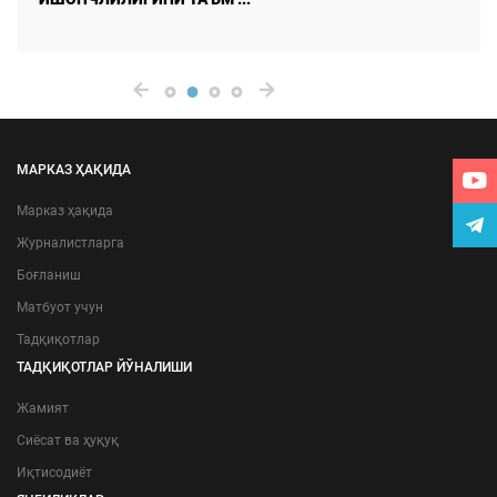
МАРКАЗ ҲАҚИДА
Марказ ҳақида
Журналистларга
Боғланиш
Матбуот учун
Тадқиқотлар
ТАДҚИҚОТЛАР ЙЎНАЛИШИ
Жамият
Сиёсат ва ҳуқуқ
Иқтисодиёт