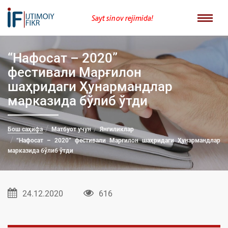
Sayt sinov rejimida!
“Нафосат – 2020”
фестивали Марғилон
шаҳридаги Ҳунармандлар
марказида бўлиб ўтди
Бош саҳифа
Матбуот учун
Янгиликлар
“Нафосат – 2020” фестивали Марғилон шаҳридаги Ҳунармандлар
марказида бўлиб ўтди
24.12.2020
616