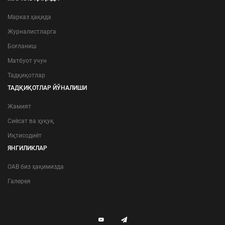
Марказ ҳақида
Журналистларга
Боғланиш
Матбуот учун
Тадқиқотлар
ТАДҚИҚОТЛАР ЙЎНАЛИШИ
Жамият
Сиёсат ва ҳуқуқ
Иқтисодиёт
ЯНГИЛИКЛАР
ОАВ биз ҳақимизда
Галерея