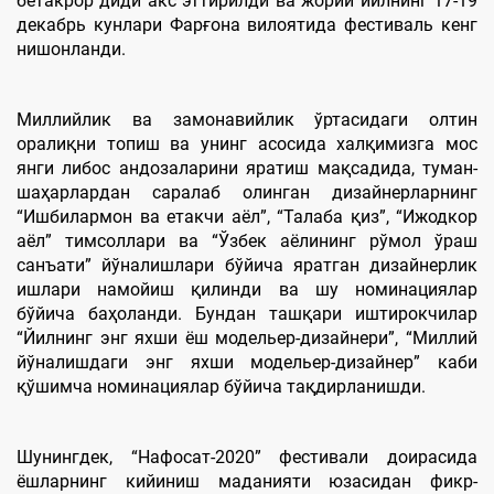
бетакрор диди акс эттирилди ва жорий йилнинг 17-19
декабрь кунлари Фарғона вилоятида фестиваль кенг
нишонланди.
Миллийлик ва замонавийлик ўртасидаги олтин
оралиқни топиш ва унинг асосида халқимизга мос
янги либос андозаларини яратиш мақсадида, туман-
шаҳарлардан саралаб олинган дизайнерларнинг
“Ишбилармон ва етакчи аёл”, “Талаба қиз”, “Ижодкор
аёл” тимсоллари ва “Ўзбек аёлининг рўмол ўраш
санъати” йўналишлари бўйича яратган дизайнерлик
ишлари намойиш қилинди ва шу номинациялар
бўйича баҳоланди. Бундан ташқари иштирокчилар
“Йилнинг энг яхши ёш модельер-дизайнери”, “Миллий
йўналишдаги энг яхши модельер-дизайнер” каби
қўшимча номинациялар бўйича тақдирланишди.
Шунингдек, “Нафосат-2020” фестивали доирасида
ёшларнинг кийиниш маданияти юзасидан фикр-