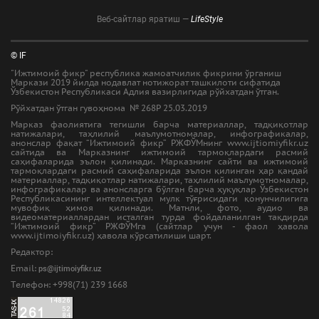
Веб-сайтлар яратиш —
LifeStyle
© IF
"Ижтимоий фикр" республика жамоатчилик фикрини ўрганиш
Маркази 2019 йилда нодавлат нотижорат ташкилоти сифатида
Ўзбекистон Республикаси Адлия вазирлигида рўйхатдан ўтган.
Рўйхатдан ўтган гувоҳнома № 268Р 25.03.2019
Марказ фаолиятига тегишли барча материаллар, тадқиқотлар
натижалари, таҳлилий маълумотномалар, инфографикалар,
анонслар фақат “Ижтимоий фикр” РЖФЎМнинг www.ijtiomiyfikr.uz
сайтида ва Марказнинг ижтимоий тармоқлардаги расмий
саҳифаларида эълон қилинади. Марказнинг сайти ва ижтимоий
тармоқлардаги расмий саҳифаларида эълон қилинган ҳар қандай
материаллар, тадқиқотлар натижалари, таҳлилий маълумотномалар,
инфографикалар ва анонсларга бўлган барча ҳуқуқлар Ўзбекистон
Республикасининг интеллектуал мулк тўғрисидаги қонунчилигига
мувофиқ ҳимоя қилинади. Матнли, фото, аудио ва
видеоматериаллардан исталган турда фойдаланилган тақдирда
“Ижтимоий фикр” РЖФЎМга (сайтлар учун - фаол ҳавола
www.ijtimoiyfikr.uz) ҳавола кўрсатилиши шарт.
Редактор:
Email:
ps@ijtimoiyfikr.uz
Tелефон: +998(71) 239 1668