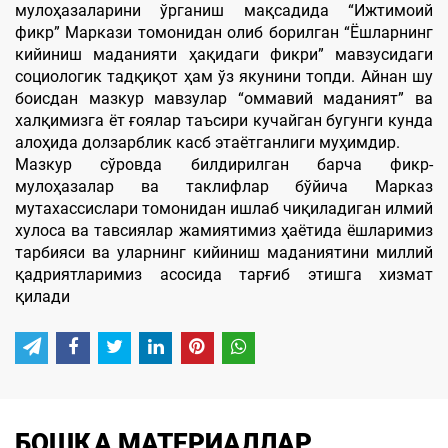
мулоҳазаларини ўрганиш мақсадида “Ижтимоий
фикр” Маркази томонидан олиб борилган “Ёшларнинг
кийиниш маданияти ҳақидаги фикри” мавзусидаги
социологик тадқиқот ҳам ўз якунини топди. Айнан шу
боисдан мазкур мавзулар “оммавий маданият” ва
халқимизга ёт ғоялар таъсири кучайган бугунги кунда
алоҳида долзарблик касб этаётганлиги муҳимдир.
Мазкур сўровда билдирилган барча фикр-
мулоҳазалар ва таклифлар бўйича Марказ
мутахассислари томонидан ишлаб чиқиладиган илмий
хулоса ва тавсиялар жамиятимиз ҳаётида ёшларимиз
тарбияси ва уларнинг кийиниш маданиятини миллий
қадриятларимиз асосида тарғиб этишга хизмат
қилади
БОШҚА МАТЕРИАЛЛАР