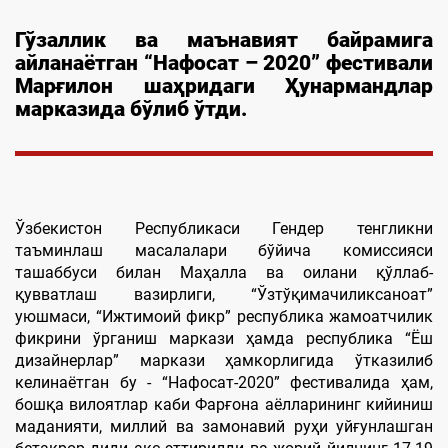
Гўзаллик ва маънавият байрамига
айланаётган “Нафосат – 2020” фестивали
Марғилон шаҳридаги Ҳунармандлар
марказида бўлиб ўтди.
Ўзбекистон Республикаси Гендер тенгликни
таъминлаш масалалари бўйича комиссияси
ташаббуси билан Маҳалла ва оилани қўллаб-
қувватлаш вазирлиги, “Ўзтўқимачиликсаноат”
уюшмаси, “Ижтимоий фикр” республика жамоатчилик
фикрини ўрганиш маркази ҳамда республика “Ёш
дизайнерлар” маркази ҳамкорлигида ўтказилиб
келинаётган бу - “Нафосат-2020” фестивалида ҳам,
бошқа вилоятлар каби Фарғона аёлларининг кийиниш
маданияти, миллий ва замонавий руҳи уйғунлашган