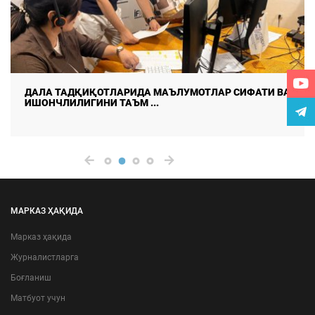
ДАЛА ТАДҚИҚОТЛАРИДА МАЪЛУМОТЛАР СИФАТИ ВА
ИШОНЧЛИЛИГИНИ ТАЪМ ...
МАРКАЗ ҲАҚИДА
Марказ ҳақида
Журналистларга
Боғланиш
Матбуот учун