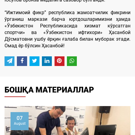
“Ижтимоий фикр” республика жамоатчилик фикрини
ўрганиш маркази барча юртдошларимизни ҳамда
«Ўзбекистон Республикасида хизмат кўрсатган
спортчи» ва «Ўзбекистон ифтихори» Ҳасанбой
Дўсматовни
ушбу ёрқин ғалаба билан муборак этади.
Омад ёр бўлсин Ҳасанбой!
БОШҚА МАТЕРИАЛЛАР
07
August