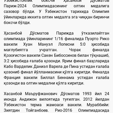
Ўзбекистонлик боксчи Ҳасанбой Дўсматов
Париж-2024 Олимпиадасининг олтин медалига
сазовор бўлди. У Ўзбекистон тарихида Олимпия
ўйинларида иккита олтин медалга эга чиққан биринчи
боксчи бўлди.
Ҳасанбой Дўсматов Парижда ўтказилаётган
олимпиада ўйинларининг 1/16 финалида Пуэрто Рико
вакили Хуан Мануэл Лопесни 5:0 ҳисобида
мағлубиятга учратган. Чорак финалда
Қозоғистон вакили Сакен Бибоссинов билан тўқнашиб,
3:2 ҳисобида ғалаба қозонди. Ярим финал баҳсларида
Кабо Варделик Даниэл Варела де Пина устидан ғалаба
қозониб финал йўлланмасини қўлга киритди. Финалда
Франция вакили Биллал Беннама устидан ғалаба
қозонди ва олтин медални қўлга киритди.
Хасанбой Маъруфжанович Дўсматов 1993 йил 24
июнда Андижон вилоятида туғилган. 2012 йилдан
Ўзбекистон терма жамоаси вакили. Мураббийи:
Зиятдин Тойганбоев. Рио-2016 Олимпиадасида