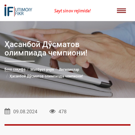
Sayt sinov rejimida!
Ҳасанбой Дўсматов
олимпиада чемпиони!
Бош саҳифа
Матбуот учун
Янгиликлар
Ҳасанбой Дўсматов олимпиада чемпиони!
09.08.2024
478