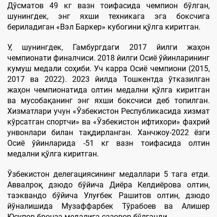
Дўсматов 49 кг вазн тоифасида чемпион бўлган,
шунингдек, энг яхши техникага эга боксчига
бериладиган «Вэл Баркер» кубогини қўлга киритган.
У, шунингдек, Гамбургдаги 2017 йилги жаҳон
чемпионати финалчиси. 2018 йилги Осиё ўйинларининг
кумуш медали соҳиби. Уч карра Осиё чемпиони (2015,
2017 ва 2022). 2023 йилда Тошкентда ўтказилган
жаҳон чемпионатида олтин медални қўлга киритган
ва мусобақанинг энг яхши боксчиси деб топилган.
Хизматлари учун «Ўзбекистон Республикасида хизмат
кўрсатган спортчи» ва «Ўзбекистон ифтихори» фахрий
унвонлари билан тақдирланган. Ханчжоу-2022 ёзги
Осиё ўйинларида -51 кг вазн тоифасида олтин
медални қўлга киритган.
Ўзбекистон делегациясининг медаллари 5 тага етди.
Аввалроқ дзюдо бўйича Диёра Келдиёрова олтин,
таэквандо бўйича Улуғбек Рашитов олтин, дзюдо
йўналишида Музаффарбек Тўрабоев ва Алишер
Юсупов бронза медалига сазовор бўлганди.