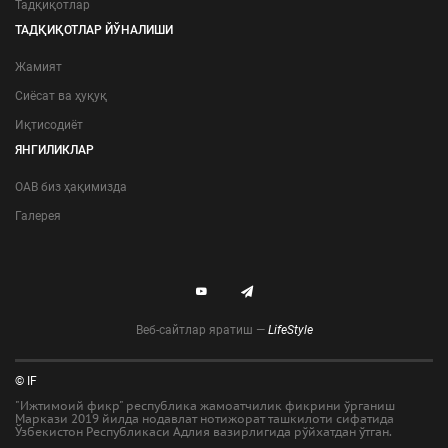
Тадқиқотлар
ТАДҚИҚОТЛАР ЙЎНАЛИШИ
Жамият
Сиёсат ва ҳуқуқ
Иқтисодиёт
ЯНГИЛИКЛАР
ОАВ биз ҳақимизда
Галерея
Веб-сайтлар яратиш —
LifeStyle
© IF
"Ижтимоий фикр" республика жамоатчилик фикрини ўрганиш
Маркази 2019 йилда нодавлат нотижорат ташкилоти сифатида
Ўзбекистон Республикаси Адлия вазирлигида рўйхатдан ўтган.