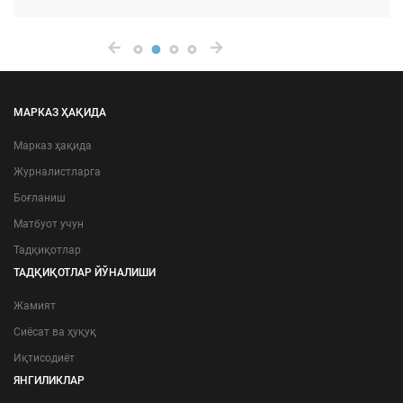
МАРКАЗ ҲАҚИДА
Марказ ҳақида
Журналистларга
Боғланиш
Матбуот учун
Тадқиқотлар
ТАДҚИҚОТЛАР ЙЎНАЛИШИ
Жамият
Сиёсат ва ҳуқуқ
Иқтисодиёт
ЯНГИЛИКЛАР