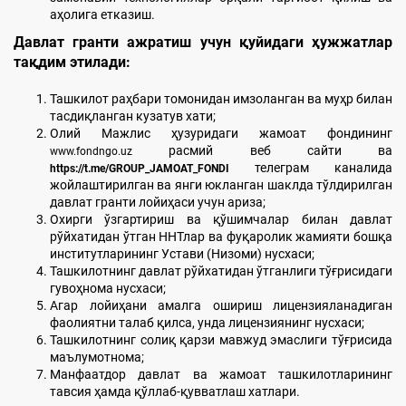
аҳолига етказиш.
Давлат гранти ажратиш учун қуйидаги ҳужжатлар
тақдим этилади:
Ташкилот раҳбари томонидан имзоланган ва муҳр билан
тасдиқланган кузатув хати;
Олий Мажлис ҳузуридаги жамоат фондининг
расмий веб сайти ва
www.fondngo.uz
телеграм каналида
https://t.me/GROUP_JAMOAT_FONDI
жойлаштирилган ва янги юкланган шаклда тўлдирилган
давлат гранти лойиҳаси учун ариза;
Охирги ўзгартириш ва қўшимчалар билан давлат
рўйхатидан ўтган ННТлар ва фуқаролик жамияти бошқа
институтларининг Устави (Низоми) нусхаси;
Ташкилотнинг давлат рўйхатидан ўтганлиги тўғрисидаги
гувоҳнома нусхаси;
Агар лойиҳани амалга ошириш лицензияланадиган
фаолиятни талаб қилса, унда лицензиянинг нусхаси;
Ташкилотнинг солиқ қарзи мавжуд эмаслиги тўғрисида
маълумотнома;
Манфаатдор давлат ва жамоат ташкилотларининг
тавсия ҳамда қўллаб-қувватлаш хатлари.