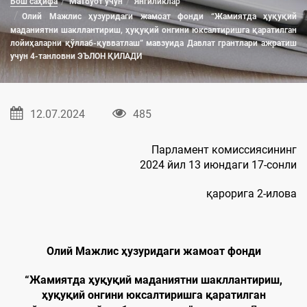
Бош саҳифа
Матбуот учун
Янгиликлар
Олий Мажлис ҳузуридаги жамоат фонди “Жамиятда ҳуқуқий
маданиятни шакллантириш, ҳуқуқий онгини юксалтиришга қаратилган
лойиҳаларни қўллаб-қувватлаш” мавзуида Давлат грантлари ажратиш
учун 4-танловни ЭЪЛОН ҚИЛАДИ
12.07.2024
485
Парламент комиссиясининг
2024 йил 13 июндаги 17-сонли
қарорига 2-илова
Олий Мажлис ҳузуридаги жамоат фонди
“Жамиятда ҳуқуқий маданиятни шакллантириш,
ҳуқуқий онгини юксалтиришга қаратилган