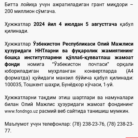
Битта лойиҳа учун ажратиладиган грант миқдори –
200 миллион сўмгача.
Ҳужжатлар
2024 йил 4 июлдан 5 августгача
қабул
қилинади.
Ҳужжатлар
Ўзбекистон Республикаси Олий Мажлиси
ҳузуридаги ННТларни ва фуқаролик жамиятининг
бошқа институтларини қўллаб-қувватлаш жамоат
фонди
номига “Ўзбекистон почтаси” орқали
юбориладиган муҳрланган конвертларда (А4
форматда) қуйидаги манзил бўйича қабул қилинади:
100035, Тошкент шаҳри, Бунёдкор кўчаси, 1-уй.
Ҳужжатларни тақдим этиш шартлари ва намуналари
билан Олий Мажлис ҳузуридаги жамоат фондининг
расмий веб сайтида танишиш мумкин.
www.fondngo.uz
Маълумот учун телефонлар: (78) 238-23-76, (78) 238-23-
77.