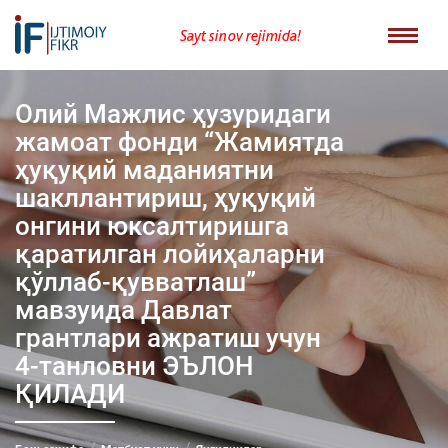
Sayt sinov rejimida!
Олий Мажлис ҳузуридаги
жамоат фонди “Жамиятда
ҳуқуқий маданиятни
шакллантириш, ҳуқуқий
онгини юксалтиришга
қаратилган лойиҳаларни
қўллаб-қувватлаш”
мавзуида Давлат
грантлари ажратиш учун
4-танловни ЭЪЛОН
ҚИЛАДИ