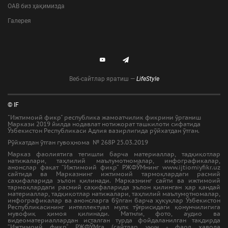
ОАВ биз ҳақимизда
Галерея
Веб-сайтлар яратиш —
LifeStyle
© IF
"Ижтимоий фикр" республика жамоатчилик фикрини ўрганиш
Маркази 2019 йилда нодавлат нотижорат ташкилоти сифатида
Ўзбекистон Республикаси Адлия вазирлигида рўйхатдан ўтган.
Рўйхатдан ўтган гувоҳнома № 268Р 25.03.2019
Марказ фаолиятига тегишли барча материаллар, тадқиқотлар
натижалари, таҳлилий маълумотномалар, инфографикалар,
анонслар фақат “Ижтимоий фикр” РЖФЎМнинг www.ijtiomiyfikr.uz
сайтида ва Марказнинг ижтимоий тармоқлардаги расмий
саҳифаларида эълон қилинади. Марказнинг сайти ва ижтимоий
тармоқлардаги расмий саҳифаларида эълон қилинган ҳар қандай
материаллар, тадқиқотлар натижалари, таҳлилий маълумотномалар,
инфографикалар ва анонсларга бўлган барча ҳуқуқлар Ўзбекистон
Республикасининг интеллектуал мулк тўғрисидаги қонунчилигига
мувофиқ ҳимоя қилинади. Матнли, фото, аудио ва
видеоматериаллардан исталган турда фойдаланилган тақдирда
“Ижтимоий фикр” РЖФЎМга (сайтлар учун - фаол ҳавола