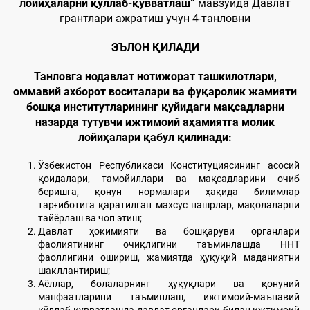
лойиҳаларни қўллаб-қувватлаш”
мавзуида Давлат
грантлари ажратиш учун 4-танловни
ЭЪЛОН ҚИЛАДИ
Танловга нодавлат нотижорат ташкилотлари,
оммавий ахборот воситалари ва фуқаролик жамияти
бошқа институтларининг қуйидаги мақсадларни
назарда тутувчи ижтимоий аҳамиятга молик
лойиҳалари қабул қилинади:
Ўзбекистон Республикаси Конституциясининг асосий
қоидалари, тамойиллари ва мақсадларини очиб
беришга, қонун нормалари ҳақида билимлар
тарғиботига қаратилган махсус нашрлар, мақолаларни
тайёрлаш ва чоп этиш;
Давлат ҳокимияти ва бошқаруви органлари
фаолиятининг очиқлигини таъминлашда ННТ
фаоллигини ошириш, жамиятда ҳуқуқий маданиятни
шакллантириш;
Аёллар, болаларнинг ҳуқуқлари ва қонуний
манфаатларини таъминлаш, ижтимоий-маънавий