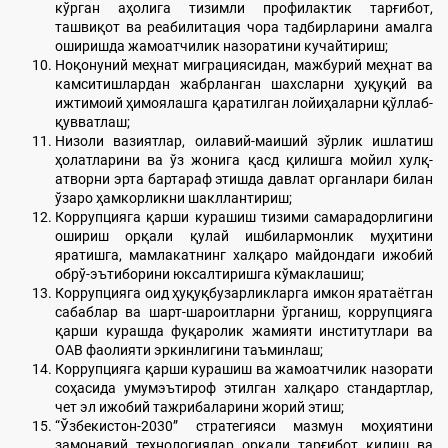
кўрган аҳолига тизимли профилактик тарғибот,
ташвиқот ва реабилитация чора тадбирларини амалга
оширишда жамоатчилик назоратини кучайтириш;
Ноқонуний меҳнат миграциясидан, мажбурий меҳнат ва
камситишлардан жабрланган шахсларни ҳуқуқий ва
ижтимоий ҳимоялашга қаратилган лойиҳаларни қўллаб-
қувватлаш;
Низоли вазиятлар, оилавий-маиший зўрлик ишлатиш
ҳолатларини ва ўз жонига қасд қилишга мойил хулқ-
атворни эрта бартараф этишда давлат органлари билан
ўзаро ҳамкорликни шакллантириш;
Коррупцияга қарши курашиш тизими самарадорлигини
ошириш орқали қулай ишбилармонлик муҳитини
яратишга, мамлакатнинг халқаро майдондаги ижобий
обрў-эътиборини юксалтиришга кўмаклашиш;
Коррупцияга оид ҳуқуқбузарликларга имкон яратаётган
сабаблар ва шарт-шароитларни ўрганиш, коррупцияга
қарши курашда фуқаролик жамияти институтлари ва
ОАВ фаолияти эркинлигини таъминлаш;
Коррупцияга қарши курашиш ва жамоатчилик назорати
соҳасида умумэътироф этилган халқаро стандартлар,
чет эл ижобий тажрибаларини жорий этиш;
“Ўзбекистон-2030” стратегияси мазмун моҳиятини
замонавий технологиялар орқали тарғибот қилиш ва