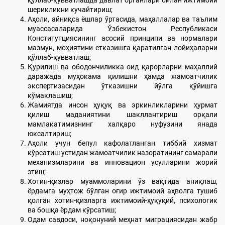
қўллаб-қувватлашда давлат органлари билан ижтимоий
шерикликни кучайтириш;
Аҳоли, айниқса ёшлар ўртасида, маҳаллалар ва таълим
муассасаларида Ўзбекистон Республикаси
Конститутциясининг асосий принципи ва нормалари
мазмун, моҳиятини етказишга қаратилган лойиҳаларни
қўллаб-қувватлаш;
Қурилиш ва ободончиликка оид қарорларни маҳаллий
даражада муҳокама қилишни ҳамда жамоатчилик
экспертизасидан ўтказишни йўлга қўйишга
кўмаклашиш;
Жамиятда инсон ҳуқуқ ва эркинликларини ҳурмат
қилиш маданиятини шакллантириш орқали
мамлакатимизнинг халқаро нуфузини янада
юксалтириш;
Аҳоли учун бепул кафолатланган тиббий хизмат
кўрсатиш устидан жамоатчилик назоратининг самарали
механизмларини ва инновацион усулларини жорий
этиш;
Хотин-қизлар муаммоларини ўз вақтида аниқлаш,
ёрдамга муҳтож бўлган оғир ижтимоий аҳволга тушиб
қолган хотин-қизларга ижтимоий-ҳуқуқий, психологик
ва бошқа ёрдам кўрсатиш;
Одам савдоси, ноқонуний меҳнат миграциясидан жабр