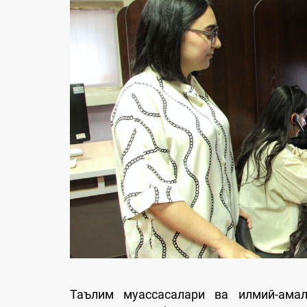
Таълим муассасалари ва илмий-амал