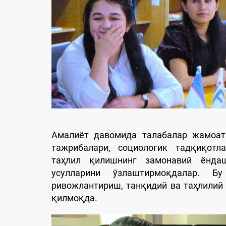
Амалиёт давомида талабалар жамоат
тажрибалари, социологик тадқиқотл
таҳлил қилишнинг замонавий ёнда
усулларини ўзлаштирмоқдалар. Б
ривожлантириш, танқидий ва таҳлили
қилмоқда.