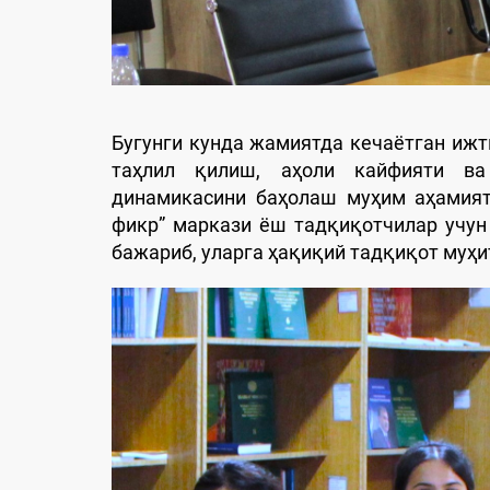
Бугунги кунда жамиятда кечаётган ижт
таҳлил қилиш, аҳоли кайфияти ва
динамикасини баҳолаш муҳим аҳамият
фикр” маркази ёш тадқиқотчилар учун
бажариб, уларга ҳақиқий тадқиқот муҳ