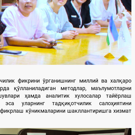
чилик фикрини ўрганишнинг миллий ва халқаро
арда қўлланиладиган методлар, маълумотларни
шувлари ҳамда аналитик хулосалар тайёрлаш
у эса уларнинг тадқиқотчилик салоҳиятини
й фикрлаш кўникмаларини шакллантиришга хизмат