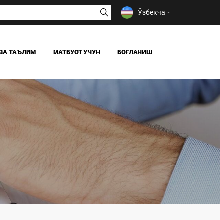
Ўзбекча
ВА ТАЪЛИМ
МАТБУОТ УЧУН
БОҒЛАНИШ
ЯНГИЛИКЛАР
ОАВ БИЗ ҲАҚИМИЗДА
Я