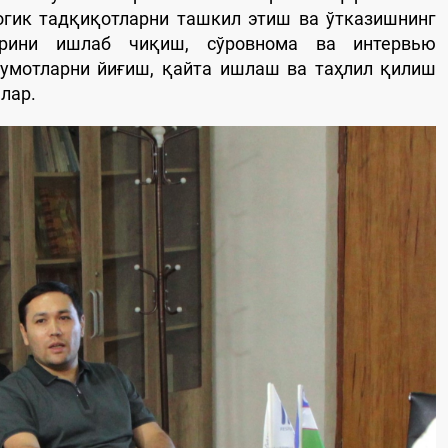
огик тадқиқотларни ташкил этиш ва ўтказишнинг
турини ишлаб чиқиш, сўровнома ва интервью
лумотларни йиғиш, қайта ишлаш ва таҳлил қилиш
лар.