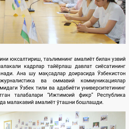
ини юксалтириш, таълимнинг амалиёт билан узвий
алакали кадрлар тайёрлаш давлат сиёсатининг
анади. Ана шу мақсадлар доирасида Ўзбекистон
 журналистика ва оммавий коммуникациялар
мидаги Ўзбек тили ва адабиёти университетининг
тган талабалари “Ижтимоий фикр” Республика
да малакавий амалиёт ўташни бошлашди.