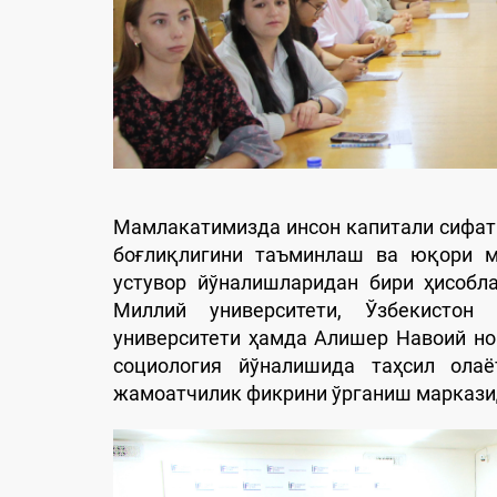
Мамлакатимизда инсон капитали сифат
боғлиқлигини таъминлаш ва юқори м
устувор йўналишларидан бири ҳисобл
Миллий университети, Ўзбекистон
университети ҳамда Алишер Навоий но
социология йўналишида таҳсил олаё
жамоатчилик фикрини ўрганиш маркази