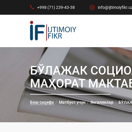
+998 (71) 239-43-38
info@ijtimoiyfikr.u
БЎЛАЖАК СОЦИО
МАҲОРАТ МАКТА
Бош саҳифа
Матбуот учун
Янгиликлар
БЎЛАЖ