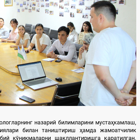
ологларнинг назарий билимларини мустаҳкамлаш,
гиялари билан таништириш ҳамда жамоатчилик
бий кўникмаларни шакллантиришга қаратилган.