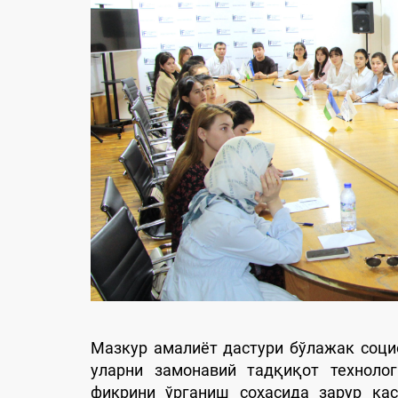
Мазкур амалиёт дастури бўлажак соци
уларни замонавий тадқиқот техноло
фикрини ўрганиш соҳасида зарур кас