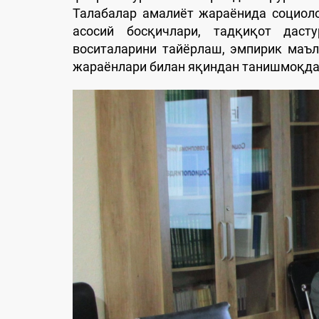
Талабалар амалиёт жараёнида социол
асосий босқичлари, тадқиқот дас
воситаларини тайёрлаш, эмпирик маъ
жараёнлари билан яқиндан танишмоқда