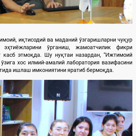
имоий, иқтисодий ва маданий ўзгаришларни чуқур
 эҳтиёжларини ўрганиш, жамоатчилик фикри
 касб этмоқда. Шу нуқтаи назардан, “Ижтимоий
 ўзига хос илмий-амалий лаборатория вазифасини
итида ишлаш имкониятини яратиб бермоқда.