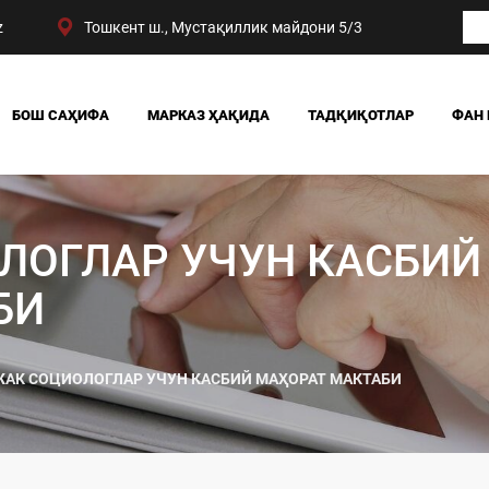
z
Тошкент ш., Мустақиллик майдони 5/3
БОШ САҲИФА
МАРКАЗ ҲАҚИДА
ТАДҚИҚОТЛАР
ФАН 
БИЗНИНГ ЮТУҚЛАРИМИЗ
ЖАМИЯТ
РАҲБАРИЯТ
СИЁСАТ ВА ҲУҚУҚ
МАРКАЗ ТУЗИЛМАСИ
ИҚТИСОДИЁТ
ЛОГЛАР УЧУН КАСБИЙ
DIGITAL СОЦИОЛОГИ
БИ
АК СОЦИОЛОГЛАР УЧУН КАСБИЙ МАҲОРАТ МАКТАБИ