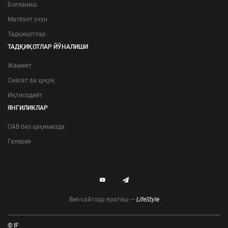
Боғланиш
Матбуот учун
Тадқиқотлар
ТАДҚИҚОТЛАР ЙЎНАЛИШИ
Жамият
Сиёсат ва ҳуқуқ
Иқтисодиёт
ЯНГИЛИКЛАР
ОАВ биз ҳақимизда
Галерея
Веб-сайтлар яратиш —
LifeStyle
© IF