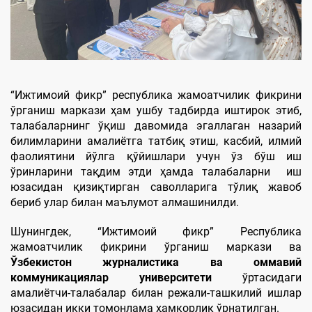
“Ижтимоий фикр” республика жамоатчилик фикрини
ўрганиш маркази ҳам ушбу тадбирда иштирок этиб,
талабаларнинг ўқиш давомида эгаллаган назарий
билимларини амалиётга татбиқ этиш, касбий, илмий
фаолиятини йўлга қўйишлари учун ўз бўш иш
ўринларини тақдим этди ҳамда талабаларни иш
юзасидан қизиқтирган саволларига тўлиқ жавоб
бериб улар билан маълумот алмашинилди.
Шунингдек, “Ижтимоий фикр” Республика
жамоатчилик фикрини ўрганиш маркази ва
Ўзбекистон журналистика ва оммавий
коммуникациялар университети
ўртасидаги
амалиётчи-талабалар билан режали-ташкилий ишлар
юзасидан икки томонлама ҳамкорлик ўрнатилган.