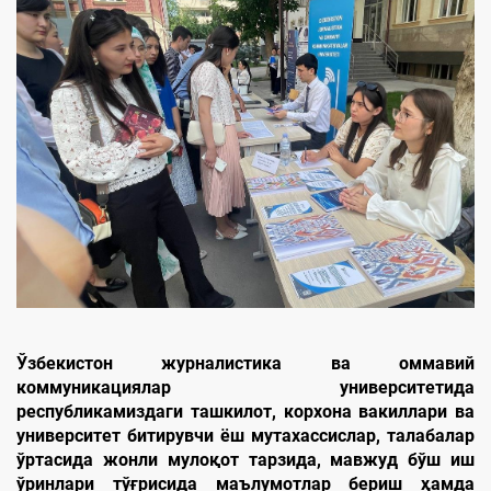
Ўзбекистон журналистика ва оммавий
коммуникациялар университети
да
республикамиздаги ташкилот, корхона вакиллари ва
университет битирувчи ёш мутахассислар, талабалар
ўртасида жонли мулоқот тарзида
, мавжуд бўш иш
ўринлари тўғрисида маълумотлар бериш ҳамда