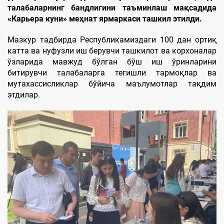
талабаларнинг бандлигини таъминлаш мақсадида
«Карьера куни» меҳнат ярмаркаси ташкил этилди.
Мазкур тадбирда Республикамиздаги 100 дан ортиқ
катта ва нуфузли иш берувчи ташкилот ва корхоналар
ўзларида мавжуд бўлган бўш иш ўринларини
битирувчи талабаларга тегишли тармоқлар ва
мутахассисликлар бўйича маълумотлар тақдим
этдилар.