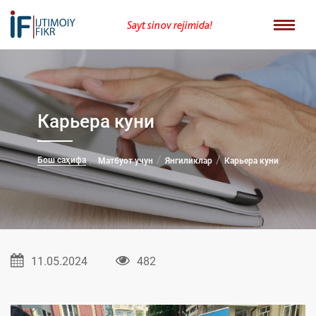
Sayt sinov rejimida!
Карьера куни
Бош саҳифа
Матбуот учун
Янгиликлар
Карьера куни
11.05.2024
482