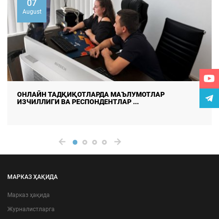
07
August
ДАЛА ТАДҚИҚОТЛАРИДА МАЪЛУМОТЛАР СИФАТИ ВА
ИШОНЧЛИЛИГИНИ ТАЪМ ...
МАРКАЗ ҲАҚИДА
Марказ ҳақида
Журналистларга