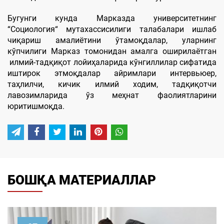
Бугунги кунда Марказда университетнинг
“Социология“ мутахассисилиги талабалари ишлаб
чиқариш амалиётини ўтамоқдалар, уларнинг
кўпчилиги Марказ томонидан амалга оширилаётган
илмий-тадқиқот лойиҳаларида кўнгиллилар сифатида
иштирок этмоқдалар айримлари интервьюер,
таҳлилчи, кичик илмий ходим, тадқиқотчи
лавозимларида ўз меҳнат фаолиятларини
юритишмоқда.
БОШҚА МАТЕРИАЛЛАР