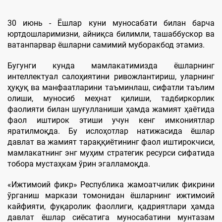
30 июнь - Ёшлар куни муносабати билан барча
юртдошларимизни, айниқса билимли, ташаббускор ва
ватанпарвар ёшларни самимий муборакбод этамиз.
Бугунги кунда мамлакатимизда ёшларнинг
интеллектуал салоҳиятини ривожлантириш, уларнинг
ҳуқуқ ва манфаатларини таъминлаш, сифатли таълим
олиши, муносиб меҳнат қилиши, тадбиркорлик
фаолияти билан шуғулланиши ҳамда жамият ҳаётида
фаол иштирок этиши учун кенг имкониятлар
яратилмоқда. Бу ислоҳотлар натижасида ёшлар
давлат ва жамият тараққиётининг фаол иштирокчиси,
мамлакатнинг энг муҳим стратегик ресурси сифатида
тобора мустаҳкам ўрин эгалламоқда.
«Ижтимоий фикр» Республика жамоатчилик фикрини
ўрганиш маркази томонидан ёшларнинг ижтимоий
кайфияти, фуқаролик фаоллиги, қадриятлари ҳамда
давлат ёшлар сиёсатига муносабатини мунтазам