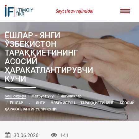
Sayt sinov rejimida!
ЁШЛАР - ЯНГИ
ЎЗБЕКИСТОН
ТАРАҚҚИЁТИНИНГ
АСОСИЙ
ҲАРАКАТЛАНТИРУВЧИ
КУЧИ
Бош саҳифа
Матбуот учун
Янгиликлар
ЁШЛАР - ЯНГИ ЎЗБЕКИСТОН ТАРАҚҚИЁТИНИНГ АСОСИЙ
ҲАРАКАТЛАНТИРУВЧИ КУЧИ
30.06.2026
141