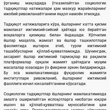
ўрганиш мақсадида ўтказилаётган социологик
тадқиқотлар натижалари ҳам мазкур жараёнларнинг
ижобий ривожланаётганини яққол намоён этмоқда.
Тадқиқот натижаларига кўра, ёшларнинг катта қисми
мамлакат ижтимоий-сиёсий ҳаётида юз бераётган
воқеаларга қизиқиш билан ёндашади. Кўпчилик
ёшлар маҳалла, жамоат ва ёшлар ташкилотлари
фаолиятида иштирок этиб, турли ижтимоий
ташаббусларни қўллаб-қувватламоқда. Шунингдек,
аксарият ёшлар ижтимоий тармоқлар ва рақамли
платформалар орқали жамият ҳаётидаги муҳим
масалалар юзасидан ўз фикрини эркин билдирмоқда.
Бу эса мамлакатимизда фуқаролик жамияти
институтлари ривожланиб, ёшларнинг ижтимоий
фаоллиги изчил юксалаётганини кўрсатади.
Социологик тадқиқотлар ёшларнинг мамлакатимизда
амалга оширилаётган ислоҳотларга нисбатан юқори
ишонч ва қўллаб-қувватлаш муносабатини ҳам