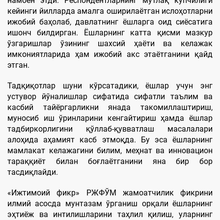
намоён этди. Респондентларнинг мутлақ кўпчилиги
кейинги йилларда амалга оширилаётган ислоҳотларни
ижобий баҳолаб, давлатнинг ёшларга оид сиёсатига
ишонч билдирган. Ёшларнинг катта қисми мазкур
ўзгаришлар ўзининг шахсий ҳаёти ва келажак
имкониятларида ҳам ижобий акс этаётганини қайд
этган.
Тадқиқотлар шуни кўрсатадики, ёшлар учун энг
устувор йўналишлар сифатида сифатли таълим ва
касбий тайёргарликни янада такомиллаштириш,
муносиб иш ўринларини кенгайтириш ҳамда ёшлар
тадбиркорлигини қўллаб-қувватлаш масалалари
алоҳида аҳамият касб этмоқда. Бу эса ёшларнинг
мамлакат келажагини билим, меҳнат ва инновацион
тараққиёт билан боғлаётганини яна бир бор
тасдиқлайди.
«Ижтимоий фикр» РЖФЎМ жамоатчилик фикрини
илмий асосда мунтазам ўрганиш орқали ёшларнинг
эҳтиёж ва интилишларини таҳлил қилиш, уларнинг