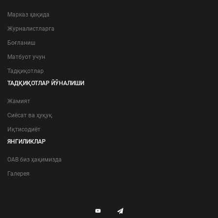
Марказ ҳақида
Журналистларга
Боғланиш
Матбуот учун
Тадқиқотлар
ТАДҚИҚОТЛАР ЙЎНАЛИШИ
Жамият
Сиёсат ва ҳуқуқ
Иқтисодиёт
ЯНГИЛИКЛАР
ОАВ биз ҳақимизда
Галерея