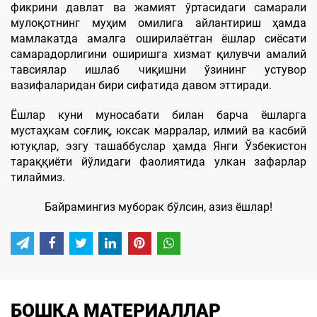
фикрини давлат ва жамият ўртасидаги самарали
мулоқотнинг муҳим омилига айлантириш ҳамда
мамлакатда амалга оширилаётган ёшлар сиёсати
самарадорлигини оширишга хизмат қилувчи амалий
тавсиялар ишлаб чиқишни ўзининг устувор
вазифаларидан бири сифатида давом эттиради.
Ёшлар куни муносабати билан барча ёшларга
мустаҳкам соғлиқ, юксак марралар, илмий ва касбий
ютуқлар, эзгу ташаббуслар ҳамда Янги Ўзбекистон
тараққиёти йўлидаги фаолиятида улкан зафарлар
тилаймиз.
Байрамингиз муборак бўлсин, азиз ёшлар!
БОШҚА МАТЕРИАЛЛАР