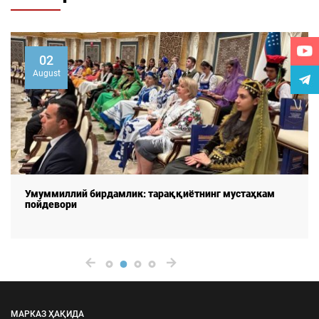
02
August
Умуммиллий бирдамлик: тараққиётнинг мустаҳкам
пойдевори
МАРКАЗ ҲАҚИДА