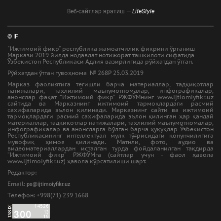
Веб-сайтлар яратиш —
LifeStyle
© IF
"Ижтимоий фикр" республика жамоатчилик фикрини ўрганиш
Маркази 2019 йилда нодавлат нотижорат ташкилоти сифатида
Ўзбекистон Республикаси Адлия вазирлигида рўйхатдан ўтган.
Рўйхатдан ўтган гувоҳнома № 268Р 25.03.2019
Марказ фаолиятига тегишли барча материаллар, тадқиқотлар
натижалари, таҳлилий маълумотномалар, инфографикалар,
анонслар фақат “Ижтимоий фикр” РЖФЎМнинг www.ijtiomiyfikr.uz
сайтида ва Марказнинг ижтимоий тармоқлардаги расмий
саҳифаларида эълон қилинади. Марказнинг сайти ва ижтимоий
тармоқлардаги расмий саҳифаларида эълон қилинган ҳар қандай
материаллар, тадқиқотлар натижалари, таҳлилий маълумотномалар,
инфографикалар ва анонсларга бўлган барча ҳуқуқлар Ўзбекистон
Республикасининг интеллектуал мулк тўғрисидаги қонунчилигига
мувофиқ ҳимоя қилинади. Матнли, фото, аудио ва
видеоматериаллардан исталган турда фойдаланилган тақдирда
“Ижтимоий фикр” РЖФЎМга (сайтлар учун - фаол ҳавола
www.ijtimoiyfikr.uz) ҳавола кўрсатилиши шарт.
Редактор:
Email:
ps@ijtimoiyfikr.uz
Tелефон: +998(71) 239 1668