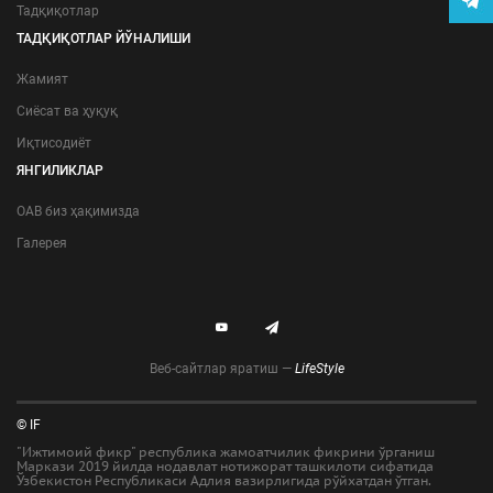
Тадқиқотлар
ТАДҚИҚОТЛАР ЙЎНАЛИШИ
Жамият
Сиёсат ва ҳуқуқ
Иқтисодиёт
ЯНГИЛИКЛАР
ОАВ биз ҳақимизда
Галерея
Веб-сайтлар яратиш —
LifeStyle
© IF
"Ижтимоий фикр" республика жамоатчилик фикрини ўрганиш
Маркази 2019 йилда нодавлат нотижорат ташкилоти сифатида
Ўзбекистон Республикаси Адлия вазирлигида рўйхатдан ўтган.