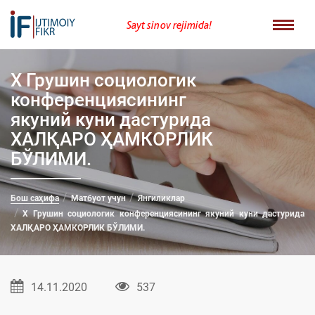
Sayt sinov rejimida!
Х Грушин социологик
конференциясининг
якуний куни дастурида
ХАЛҚАРО ҲАМКОРЛИК
БЎЛИМИ.
Бош саҳифа
Матбуот учун
Янгиликлар
Х Грушин социологик конференциясининг якуний куни дастурида
ХАЛҚАРО ҲАМКОРЛИК БЎЛИМИ.
14.11.2020
537