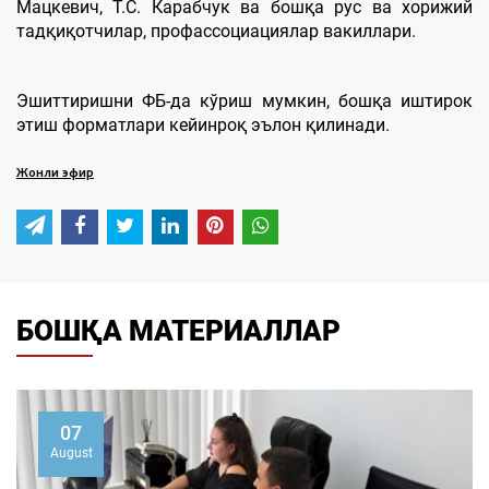
Мацкевич, Т.С. Карабчук ва бошқа рус ва хорижий
тадқиқотчилар, профассоциациялар вакиллари.
Эшиттиришни ФБ-да кўриш мумкин, бошқа иштирок
этиш форматлари кейинроқ эълон қилинади.
Жонли эфир
БОШҚА МАТЕРИАЛЛАР
7
0
ust
Aug