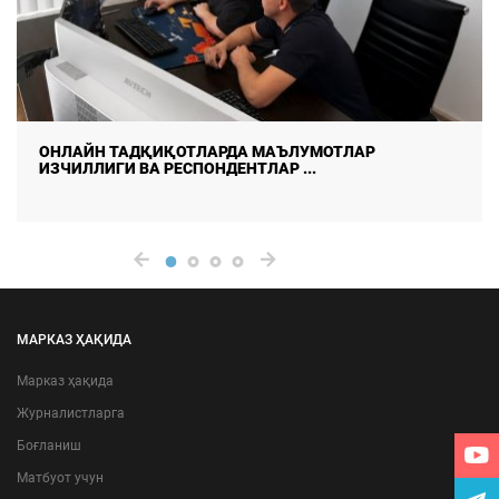
АЙН ТАДҚИҚОТЛАРДА МАЪЛУМОТЛАР
ДАЛ
ЛЛИГИ ВА РЕСПОНДЕНТЛАР ...
ИШО
МАРКАЗ ҲАҚИДА
Марказ ҳақида
Журналистларга
Боғланиш
Матбуот учун