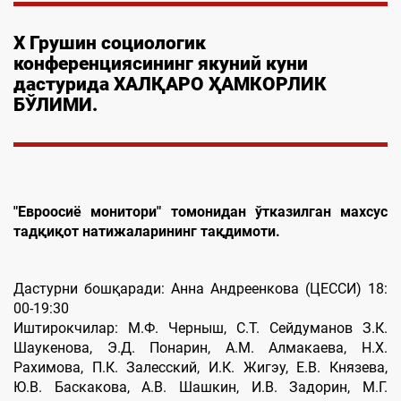
Х Грушин социологик
конференциясининг якуний куни
дастурида ХАЛҚАРО ҲАМКОРЛИК
БЎЛИМИ.
"Евроосиё монитори" томонидан ўтказилган махсус
тадқиқот натижаларининг тақдимоти.
Дастурни бошқаради: Анна Андреенкова (ЦЕССИ) 18:
00-19:30
Иштирокчилар: М.Ф. Черныш, С.Т. Сейдуманов З.К.
Шаукенова, Э.Д. Понарин, А.М. Алмакаева, Н.Х.
Рахимова, П.К. Залесский, И.К. Жигэу, Е.В. Князева,
Ю.В. Баскакова, А.В. Шашкин, И.В. Задорин, М.Г.