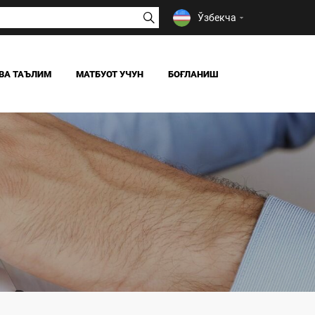
Ўзбекча
ВА ТАЪЛИМ
МАТБУОТ УЧУН
БОҒЛАНИШ
ЯНГИЛИКЛАР
ОАВ БИЗ ҲАҚИМИЗДА
Я