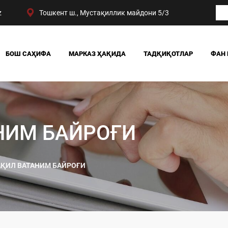
z
Тошкент ш., Мустақиллик майдони 5/3
БОШ САҲИФА
МАРКАЗ ҲАҚИДА
ТАДҚИҚОТЛАР
ФАН 
БИЗНИНГ ЮТУҚЛАРИМИЗ
ЖАМИЯТ
РАҲБАРИЯТ
СИЁСАТ ВА ҲУҚУҚ
МАРКАЗ ТУЗИЛМАСИ
ИҚТИСОДИЁТ
DIGITAL СОЦИОЛОГИ
НИМ БАЙРОҒИ
ҚИЛ ВАТАНИМ БАЙРОҒИ