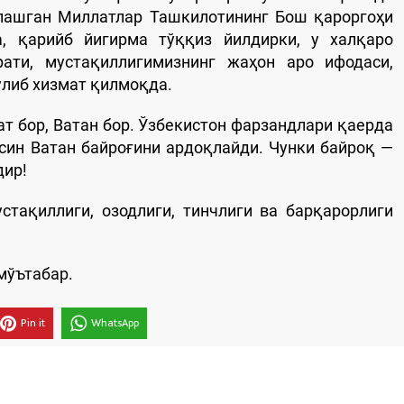
рлашган Миллатлар Ташкилотининг Бош қароргоҳи
, қарийб йигирма тўққиз йилдирки, у халқаро
ати, мустақиллигимизнинг жаҳон аро ифодаси,
ўлиб хизмат қилмоқда.
ат бор, Ватан бор. Ўзбекистон фарзандлари қаерда
син Ватан байроғини ардоқлайди. Чунки байроқ —
дир!
стақиллиги, озодлиги, тинчлиги ва барқарорлиги
мўътабар.
Pin it
WhatsApp