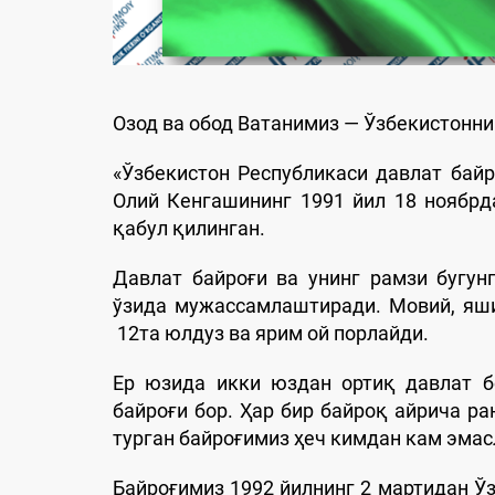
Озод ва обод Ватанимиз — Ўзбекистонни
«Ўзбекистон Республикаси давлат байр
Олий Кенгашининг 1991 йил 18 ноябрд
қабул қилинган.
Давлат байроғи ва унинг рамзи бугун
ўзида мужассамлаштиради. Мовий, яши
12та юлдуз ва ярим ой порлайди.
Ер юзида икки юздан ортиқ давлат бо
байроғи бор. Ҳар бир байроқ айрича ра
турган байроғимиз ҳеч кимдан кам эмас
Байроғимиз 1992 йилнинг 2 мартидан Ў