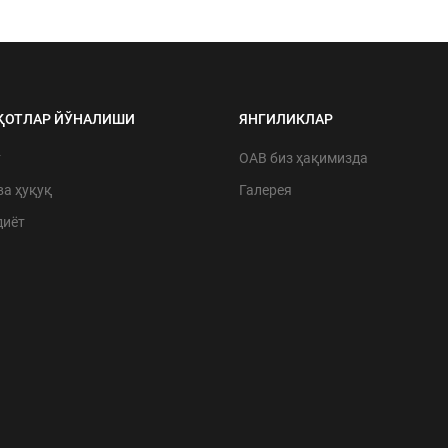
ҚОТЛАР ЙЎНАЛИШИ
ЯНГИЛИКЛАР
т
ОАВ биз ҳақимизда
ва ҳуқуқ
Галерея
диёт