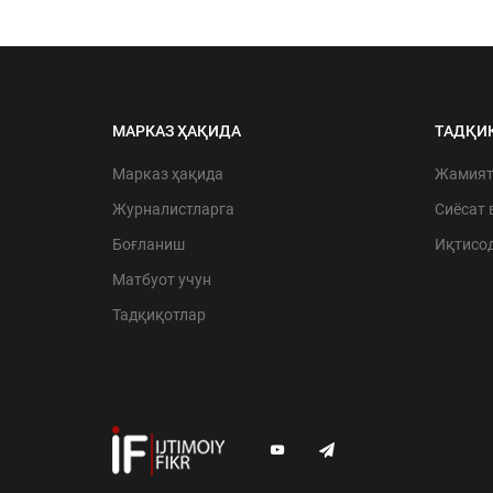
МАРКАЗ ҲАҚИДА
ТАДҚИ
Марказ ҳақида
Жамия
Журналистларга
Сиёсат 
Боғланиш
Иқтисо
Матбуот учун
Тадқиқотлар