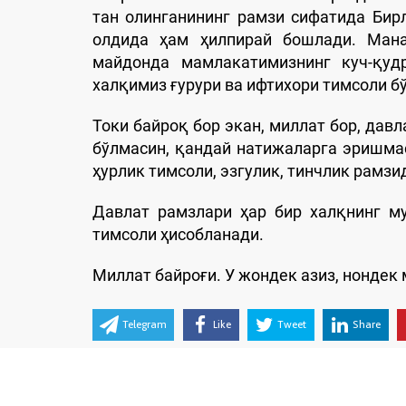
тан олинганининг рамзи сифатида Би
олдида ҳам ҳилпирай бошлади. Мана
майдонда мамлакатимизнинг куч-қудр
халқимиз ғурури ва ифтихори тимсоли б
Токи байроқ бор экан, миллат бор, давл
бўлмасин, қандай натижаларга эришма
ҳурлик тимсоли, эзгулик, тинчлик рамзи
Давлат рамзлари ҳар бир халқнинг му
тимсоли ҳисобланади.
Миллат байроғи. У жондек азиз, нондек 
Telegram
Like
Tweet
Share