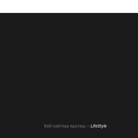
Веб-сайтлар яратиш —
LifeStyle