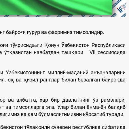
нг байроғи ғурур ва фахримиз тимсолидир.
оғи тўғрисида»ги Қонун Ўзбекистон Республикаси
а ўтказилган навбатдан ташқари VII сессиясида
ги Ўзбекистоннинг миллий-маданий анъаналарини
л, оқ ва қизил ранглар билан безалган байроқда
р ва албатта, ҳар бир давлатнинг ўз рамзлари,
нг ва тимсолларга эга. Улар билан ёнма-ён балқиб
лигимиз ва кам бўлмаслигимизни кўрсатиб туради.
збекистон тўлақонли суверен республика сифатида