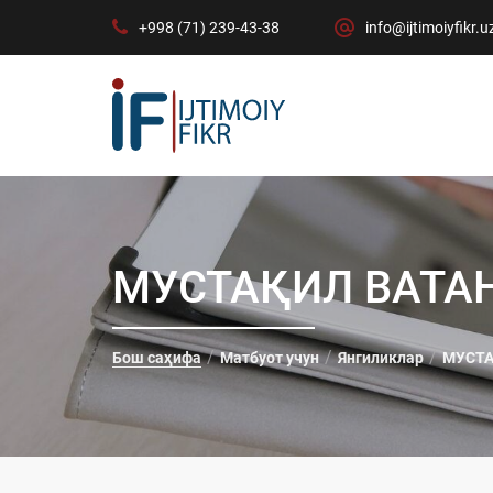
+998 (71) 239-43-38
info@ijtimoiyfikr.u
МУСТАҚИЛ ВАТА
Бош саҳифа
Матбуот учун
Янгиликлар
МУСТА