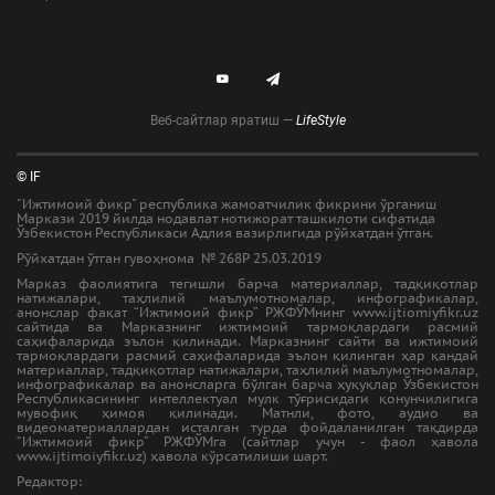
Веб-сайтлар яратиш —
LifeStyle
© IF
"Ижтимоий фикр" республика жамоатчилик фикрини ўрганиш
Маркази 2019 йилда нодавлат нотижорат ташкилоти сифатида
Ўзбекистон Республикаси Адлия вазирлигида рўйхатдан ўтган.
Рўйхатдан ўтган гувоҳнома № 268Р 25.03.2019
Марказ фаолиятига тегишли барча материаллар, тадқиқотлар
натижалари, таҳлилий маълумотномалар, инфографикалар,
анонслар фақат “Ижтимоий фикр” РЖФЎМнинг www.ijtiomiyfikr.uz
сайтида ва Марказнинг ижтимоий тармоқлардаги расмий
саҳифаларида эълон қилинади. Марказнинг сайти ва ижтимоий
тармоқлардаги расмий саҳифаларида эълон қилинган ҳар қандай
материаллар, тадқиқотлар натижалари, таҳлилий маълумотномалар,
инфографикалар ва анонсларга бўлган барча ҳуқуқлар Ўзбекистон
Республикасининг интеллектуал мулк тўғрисидаги қонунчилигига
мувофиқ ҳимоя қилинади. Матнли, фото, аудио ва
видеоматериаллардан исталган турда фойдаланилган тақдирда
“Ижтимоий фикр” РЖФЎМга (сайтлар учун - фаол ҳавола
www.ijtimoiyfikr.uz) ҳавола кўрсатилиши шарт.
Редактор: