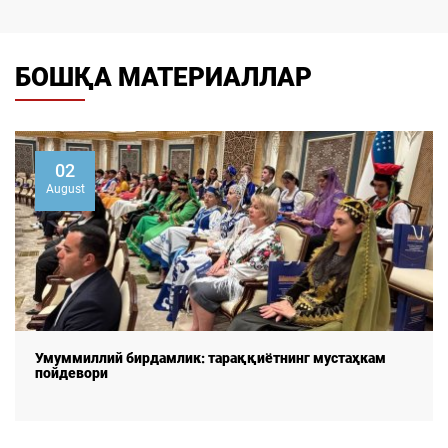
БОШҚА МАТЕРИАЛЛАР
02
August
Умуммиллий бирдамлик: тараққиётнинг мустаҳкам
пойдевори