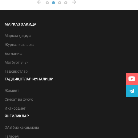
МАРКАЗ ҲАҚИДА
Марказ ҳақида
Журналистларга
Боғланиш
Матбуот учун
Тадқиқотлар
ТАДҚИҚОТЛАР ЙЎНАЛИШИ
Жамият
Сиёсат ва ҳуқуқ
Иқтисодиёт
ЯНГИЛИКЛАР
ОАВ биз ҳақимизда
Галерея