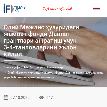
Sayt sinov rejimida!
Олий Мажлис ҳузуридаги
жамоат фонди Давлат
грантлари ажратиш учун
3-4-танловларини эълон
қилди
Бош саҳифа
Матбуот учун
Янгиликлар
Олий Мажлис ҳузуридаги жамоат фонди Давлат грантлари ажратиш
учун 3-4-танловларини эълон қилди
27.10.2020
647