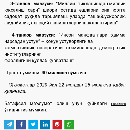
3-танлов мавзуси:
“Миллий тикланишдан-миллий
юксалиш сари” шиори остида ёшларни она юртга
садоқат руҳида тарбиялаш, уларда ташаббускорлик,
фидойилик, ахлоқий фазилатларни шакллантириш”
4-танлов мавзуси:
“Инсон манфаатлари ҳамма
нарсадан устун” – қонун устуворлиги ва
жамоатчилик назоратини таъминлашда демократик
институтларнинг
фаоллигини қўллаб-қувватлаш"
Грант суммаси:
40 миллион сўмгача
*Ҳужжатлар 2020 йил 22 июндан 25 июлгача қабул
қилинади.
Батафсил маълумот олиш учун қуйидаги
ҳаволага
ўтишингиз мумкин.