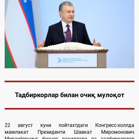
Тадбиркорлар билан
очиқ
муло
қ
от
22 август куни пойтахтдаги Конгресс-холлда
мамлакат Президенти Шавкат Миромонович
Мирзиёевнинг бизнес вакиллари ва тадбиркорлар