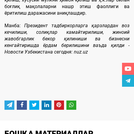
боғлиқ мақолаларни нашр этиш фаоллиги ва
ёритилиш даражасини аниқлашдир.
Манба:
Президент тадбиркорларга қарзлардан воз
кечилиши, солиқлар камайтирилиши, жиноий
жавобгарлик бекор қилиниши ва бизнесни
кенгайтиришда ёрдам берилишини ваъда қилди -
Новости Узбекистана сегодня: nuz.uz
БОШҚА МАТЕРИАЛЛАР