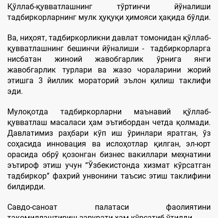
Қўллаб-қувватлашнинг тўртинчи йўналиши
тадбиркорларнинг мулк ҳуқуқи ҳимояси ҳақида бўлди.
Ва, ниҳоят, тадбиркорликни давлат томонидан қўллаб-
қувватлашнинг бешинчи йўналиши - тадбиркорларга
нисбатан жиноий жавобгарлик ўрнига янги
жавобгарлик турлари ва жазо чораларини жорий
этишга 3 йиллик мораторий эълон қилиш таклифи
эди.
Мулоқотда тадбиркорларни маънавий қўллаб-
қувватлаш масаласи ҳам эътибордан четда қолмади.
Давлатимиз раҳбари кўп иш ўринлари яратган, ўз
соҳасида инновация ва ислоҳотлар қилган, эл-юрт
орасида обрў қозонган бизнес вакиллари меҳнатини
эътироф этиш учун “Ўзбекистонда хизмат кўрсатган
тадбиркор” фахрий унвонини таъсис этиш таклифини
билдирди.
Савдо-саноат палатаси фаолиятини
такомиллаштириш зарурати ҳам кўрсатиб ўтилди.