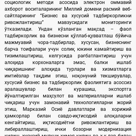
социологик методи асосида электрон оммавий
ахборот воситаларининг Миллий домени расмий веб-
сайтларининг “Бизнес ва хусусий тадбиркорликни
ривожлантириш” мавзусидаги мониторинги
ўтказилади. Ундан кўзланган мақсад – фаол
тадбиркорлик ва бизнесни қўллаб-қувватлаш бўйича
мажмуавий чора-тадбирлар, хусусан, бизнеснинг
барча тоифалари учун солиқ юкини камайтириш ва
тизимлаштириш, келгусида рағбатлантириш учун
алоҳида корхоналарга эмас, балки ишлаб
чиқаришнинг алоҳида турлари ва хизматларга
имтиёзлар тақдим этиш, ноқонуний текширувлар,
хусусий бизнес ва тадбиркорлик фаолиятига асоссиз
аралашувлар билан курашиш, экспортга
йўналтирилган маҳсулот ва материалларни ишлаб
чиқариш учун замонавий технологияларни жорий
этиш, Марказий Осиё давлатлари ва хорижий
ҳамкорлар билан савдо-иқтисодий алоқаларни
кенгайтириш, иқтисодиётни ривожлантириш ва
либераллаштириш, ички бозорни модернизация
қилиш, хусусий мулкни ҳимоя қилиш ва ҳ.к.лар билан