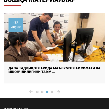
7
0
ust
Aug
А ТАДҚИҚОТЛАРИДА МАЪЛУМОТЛАР СИФАТИ ВА
ФУҚ
НЧЛИЛИГИНИ ТАЪМ ...
АФЗ