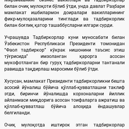
билан очиқ мулоқоти бўлиб ўтди, унда давлат Раҳбари
мамлакат ишбилармон доиралари вакилларининг
фикр-мулоҳазаларини тинглади ва тадбиркорлик
билан боғлиқ қатор ташаббусларни илгари сурди.
Учрашувда Тадбиркорлар куни муносабати билан
Ўзбекистон Республикаси Президенти томонидан
“Фаол тадбиркор” кўкрак нишонини таъсис этиш
тўғрисида” имзоланган қарорга асосан
мукофотланган бир гуруҳ тадбиркорларни тантанали
равишда тақдирлаш маросими бўлиб ўтди.
Хусусан, мамлакат Президенти тадбиркорликни бешта
асосий йўналиш бўйича қўллаб-қувватлашни таклиф
этди, биринчи йўналишда корхоналарни йиллик
айланмаси миқдорига асосан тоифаларга ажратиш ва
қўллаб-қувватлаш бўйича алоҳида ёндашувлар
белгиланди.
Очиқ мулоқотда иштирок этган тадбиркорлар