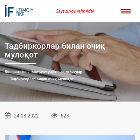
Sayt sinov rejimida!
Тадбиркорлар билан очиқ
мулоқот
Бош саҳифа
Матбуот учун
Янгиликлар
Тадбиркорлар билан очиқ мулоқот
24.08.2022
623