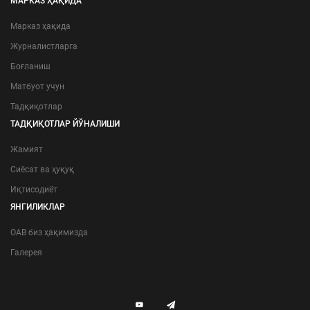
МАРКАЗ ҲАҚИДА
Марказ ҳақида
Журналистларга
Боғланиш
Матбуот учун
Тадқиқотлар
ТАДҚИҚОТЛАР ЙЎНАЛИШИ
Жамият
Сиёсат ва ҳуқуқ
Иқтисодиёт
ЯНГИЛИКЛАР
ОАВ биз ҳақимизда
Галерея