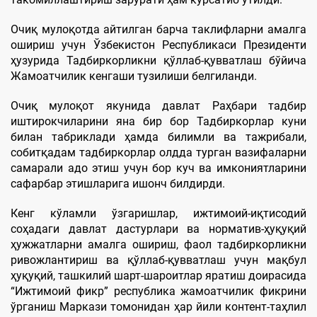
Очиқ мулоқотда айтилган барча таклифларни амалга
ошириш учун Ўзбекистон Республикаси Президенти
ҳузурида Тадбиркорликни қўллаб-қувватлаш бўйича
Жамоатчилик кенгаши тузилиши белгиланди.
Очиқ мулоқот якунида давлат Раҳбари тадбир
иштирокчиларини яна бир бор Тадбиркорлар куни
билан табриклади ҳамда билимли ва тажрибали,
собитқадам тадбиркорлар олдда турган вазифаларни
самарали адо этиш учун бор куч ва имкониятларини
сафарбар этишларига ишонч билдирди.
Кенг кўламли ўзгаришлар, ижтимоий-иқтисодий
соҳадаги давлат дастурлари ва норматив-ҳуқуқий
ҳужжатларни амалга ошириш, фаол тадбиркорликни
ривожлантириш ва қўллаб-қувватлаш учун мақбул
ҳуқуқий, ташкилий шарт-шароитлар яратиш доирасида
“Ижтимоий фикр” республика жамоатчилик фикрини
ўрганиш Маркази томонидан ҳар йили контент-таҳлил