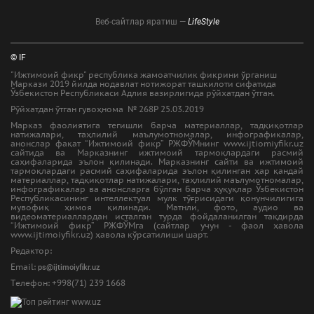
Веб-сайтлар яратиш —
LifeStyle
© IF
"Ижтимоий фикр" республика жамоатчилик фикрини ўрганиш
Маркази 2019 йилда нодавлат нотижорат ташкилоти сифатида
Ўзбекистон Республикаси Адлия вазирлигида рўйхатдан ўтган.
Рўйхатдан ўтган гувоҳнома № 268Р 25.03.2019
Марказ фаолиятига тегишли барча материаллар, тадқиқотлар
натижалари, таҳлилий маълумотномалар, инфографикалар,
анонслар фақат “Ижтимоий фикр” РЖФЎМнинг www.ijtiomiyfikr.uz
сайтида ва Марказнинг ижтимоий тармоқлардаги расмий
саҳифаларида эълон қилинади. Марказнинг сайти ва ижтимоий
тармоқлардаги расмий саҳифаларида эълон қилинган ҳар қандай
материаллар, тадқиқотлар натижалари, таҳлилий маълумотномалар,
инфографикалар ва анонсларга бўлган барча ҳуқуқлар Ўзбекистон
Республикасининг интеллектуал мулк тўғрисидаги қонунчилигига
мувофиқ ҳимоя қилинади. Матнли, фото, аудио ва
видеоматериаллардан исталган турда фойдаланилган тақдирда
“Ижтимоий фикр” РЖФЎМга (сайтлар учун - фаол ҳавола
www.ijtimoiyfikr.uz) ҳавола кўрсатилиши шарт.
Редактор:
Email:
ps@ijtimoiyfikr.uz
Tелефон: +998(71) 239 1668