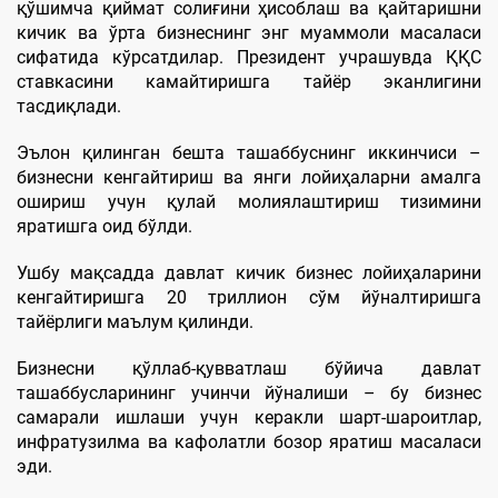
қўшимча қиймат солиғини ҳисоблаш ва қайтаришни
кичик ва ўрта бизнеснинг энг муаммоли масаласи
сифатида кўрсатдилар. Президент учрашувда ҚҚС
ставкасини камайтиришга тайёр эканлигини
тасдиқлади.
Эълон қилинган бешта ташаббуснинг иккинчиси –
бизнесни кенгайтириш ва янги лойиҳаларни амалга
ошириш учун қулай молиялаштириш тизимини
яратишга оид бўлди.
Ушбу мақсадда давлат кичик бизнес лойиҳаларини
кенгайтиришга 20 триллион сўм йўналтиришга
тайёрлиги маълум қилинди.
Бизнесни қўллаб-қувватлаш бўйича давлат
ташаббусларининг учинчи йўналиши – бу бизнес
самарали ишлаши учун керакли шарт-шароитлар,
инфратузилма ва кафолатли бозор яратиш масаласи
эди.