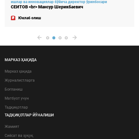
ишлар ва инновациялар бўйича директор ўринбосари
СЕИТОВ <br> Мансур Шерикбаевич
Юклаб олиш
МАРКАЗ ҲАҚИДА
Марказ ҳақида
Журналистларга
Боғланиш
Матбуот учун
Тадқиқотлар
ТАДҚИҚОТЛАР ЙЎНАЛИШИ
Жамият
Сиёсат ва ҳуқуқ