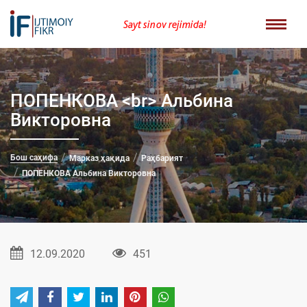
Sayt sinov rejimida!
ПОПЕНКОВА <br> Альбина
Викторовна
Бош саҳифа
Марказ ҳақида
Раҳбарият
ПОПЕНКОВА Альбина Викторовна
12.09.2020
451