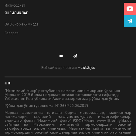
Иқтисодиёт
ЯНГИЛИКЛАР
ОАВ биз ҳақимизда
Галерея
Веб-сайтлар яратиш —
LifeStyle
© IF
"Ижтимоий фикр" республика жамоатчилик фикрини ўрганиш
Маркази 2019 йилда нодавлат нотижорат ташкилоти сифатида
Ўзбекистон Республикаси Адлия вазирлигида рўйхатдан ўтган.
Рўйхатдан ўтган гувоҳнома № 268Р 25.03.2019
Марказ фаолиятига тегишли барча материаллар, тадқиқотлар
натижалари, таҳлилий маълумотномалар, инфографикалар,
анонслар фақат “Ижтимоий фикр” РЖФЎМнинг www.ijtiomiyfikr.uz
сайтида ва Марказнинг ижтимоий тармоқлардаги расмий
саҳифаларида эълон қилинади. Марказнинг сайти ва ижтимоий
тармоқлардаги расмий саҳифаларида эълон қилинган ҳар қандай