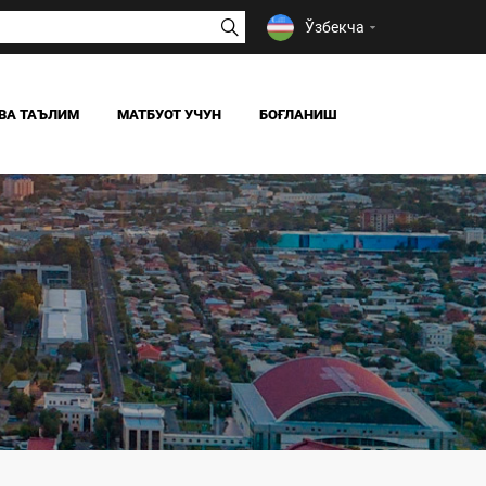
Ўзбекча
ВА ТАЪЛИМ
МАТБУОТ УЧУН
БОҒЛАНИШ
ЯНГИЛИКЛАР
ОАВ БИЗ ҲАҚИМИЗДА
Я