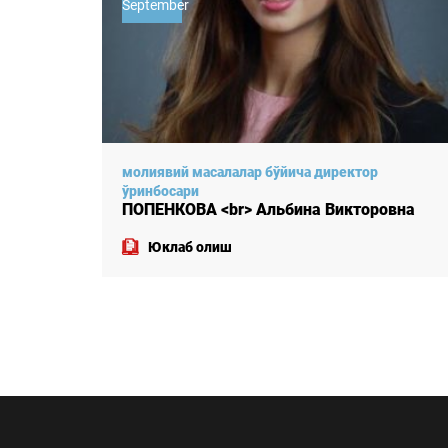
September
цент,
молиявий масалалар бўйича директор
ўринбосари
вна
ПОПЕНКОВА <br> Альбина Викторовна
Юклаб олиш