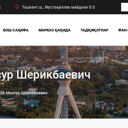
z
Тошкент ш., Мустақиллик майдони 5/3
БОШ САҲИФА
МАРКАЗ ҲАҚИДА
ТАДҚИҚОТЛАР
ФАН 
БИЗНИНГ ЮТУҚЛАРИМИЗ
ЖАМИЯТ
РАҲБАРИЯТ
СИЁСАТ ВА ҲУҚУҚ
МАРКАЗ ТУЗИЛМАСИ
ИҚТИСОДИЁТ
DIGITAL СОЦИОЛОГИ
сур Шерикбаевич
ОВ Мансур Шерикбаевич