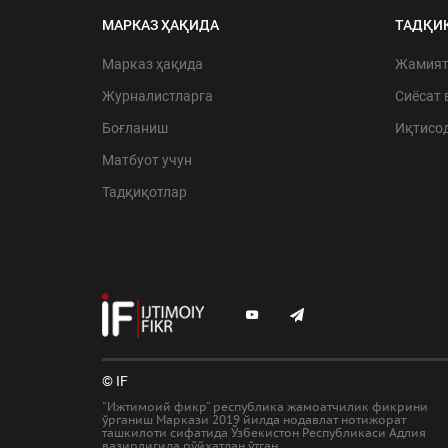
МАРКАЗ ҲАҚИДА
ТАДҚИ
Марказ ҳақида
Жамия
Журналистларга
Сиёсат 
Боғланиш
Иқтисо
Матбуот учун
Тадқиқотлар
© IF
"Ижтимоий фикр" республика жамоатчилик фикрини
ўрганиш Маркази 2019 йилда нодавлат нотижорат
ташкилоти сифатида Ўзбекистон Республикаси Адлия
вазирлигида рўйхатдан ўтган.