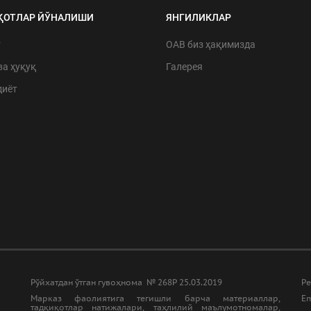
ҚОТЛАР ЙЎНАЛИШИ
ЯНГИЛИКЛАР
т
ОАВ биз ҳақимизда
ва ҳуқуқ
Галерея
диёт
Рўйхатдан ўтган гувоҳнома № 268Р 25.03.2019
Ре
Марказ фаолиятига тегишли барча материаллар,
Em
тадқиқотлар натижалари, таҳлилий маълумотномалар,