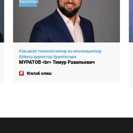
September
Рақамли технологиялар ва инновациялар
бўйича директор ўринбосари
МУРАТОВ <br> Тимур Равильевич
Юклаб олиш