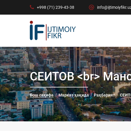
+998 (71) 239-43-38
info@ijtimoiyfikr.u
СЕИТОВ <br> Ман
Бош саҳифа
Марказ ҳақида
Раҳбарият
СЕИТ