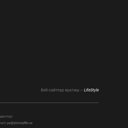
Веб-сайтлар яратиш —
LifeStyle
дактор:
ail:
ps@ijtimoiyfikr.uz