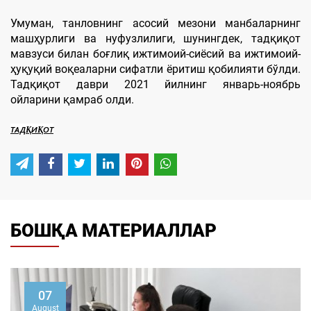
Умуман, танловнинг асосий мезони манбаларнинг
машҳурлиги ва нуфузлилиги, шунингдек, тадқиқот
мавзуси билан боғлиқ ижтимоий-сиёсий ва ижтимоий-
ҳуқуқий воқеаларни сифатли ёритиш қобилияти бўлди.
Тадқиқот даври 2021 йилнинг январь-ноябрь
ойларини қамраб олди.
ТАДҚИҚОТ
БОШҚА МАТЕРИАЛЛАР
07
August