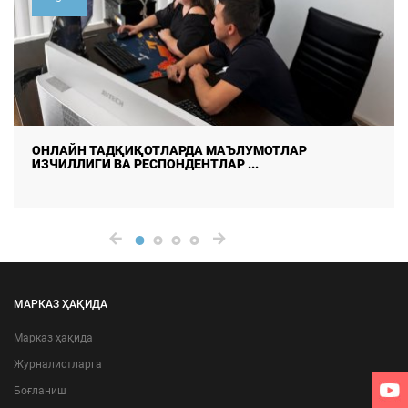
ДАЛА ТАДҚИҚОТЛАРИДА МАЪЛУМОТЛАР СИФАТИ ВА
ИШОНЧЛИЛИГИНИ ТАЪМ ...
МАРКАЗ ҲАҚИДА
Марказ ҳақида
Журналистларга
Боғланиш