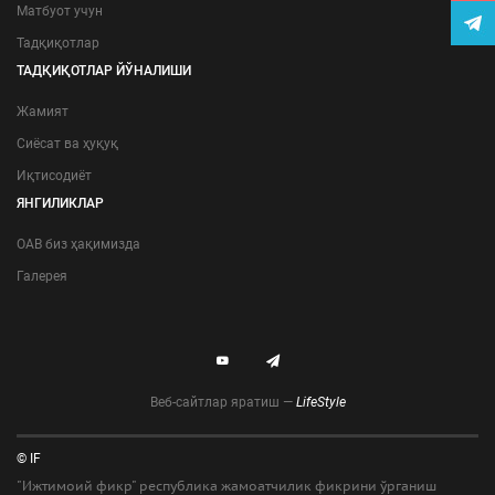
Матбуот учун
Тадқиқотлар
ТАДҚИҚОТЛАР ЙЎНАЛИШИ
Жамият
Сиёсат ва ҳуқуқ
Иқтисодиёт
ЯНГИЛИКЛАР
ОАВ биз ҳақимизда
Галерея
Веб-сайтлар яратиш —
LifeStyle
© IF
"Ижтимоий фикр" республика жамоатчилик фикрини ўрганиш