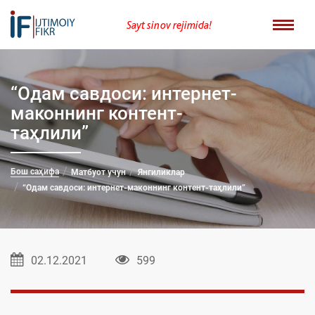
Sayt sinov rejimida!
“Одам савдоси: интернет-
маконнинг контент-
таҳлили”
Бош саҳифа
Матбуот учун
Янгиликлар
“Одам савдоси: интернет-маконнинг контент-таҳлили”
02.12.2021
599