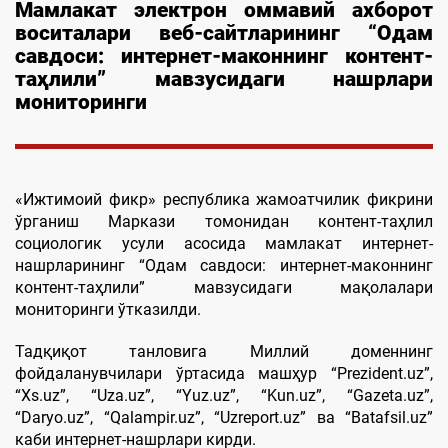
Мамлакат электрон оммавий ахборот
воситалари веб-сайтларининг “Одам
савдоси: интернет-маконнинг контент-
таҳлили” мавзусидаги нашрлари
мониторинги
«Ижтимоий фикр» республика жамоатчилик фикрини
ўрганиш Маркази томонидан контент-таҳлил
социологик усули асосида мамлакат интернет-
нашрларининг “Одам савдоси: интернет-маконнинг
контент-таҳлили” мавзусидаги мақолалари
мониторинги ўтказилди.
Тадқиқот танловига Миллий доменнинг
фойдаланувчилари ўртасида машҳур “Prezident.uz”,
“Xs.uz”, “Uzа.uz”, “Yuz.uz”, “Kun.uz”, “Gazeta.uz”,
“Daryo.uz”, “Qalampir.uz”, “Uzreport.uz” ва “Batafsil.uz”
каби интернет-нашрлари кирди.