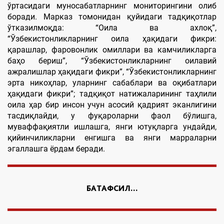
ўртасидаги муносабатларнинг мониторингини олиб
боради. Марказ томонидан қуйидаги тадқиқотлар
ўтказилмоқда: “Оила ва ахлоқ”,
“Ўзбекистонликларнинг оила ҳақидаги фикри:
қарашлар, фаровонлик омиллари ва камчиликларга
баҳо бериш”, “Ўзбекистонликларнинг оилавий
ажралишлар ҳақидаги фикри”, “Ўзбекистонликларнинг
эрта никоҳлар, уларнинг сабаблари ва оқибатлари
ҳақидаги фикри”; тадқиқот натижаларининг таҳлили
оила ҳар бир инсон учун асосий қадрият эканлигини
тасдиқлайди, у фуқароларни фаол бўлишга,
муваффақиятли ишлашга, янги ютуқларга ундайди,
қийинчиликларни енгишга ва янги марраларни
эгаллашга ёрдам беради.
БАТАФСИЛ...