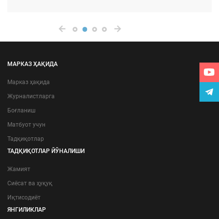
МАРКАЗ ҲАҚИДА
Марказ ҳақида
Журналистларга
Боғланиш
Матбуот учун
Тадқиқотлар
ТАДҚИҚОТЛАР ЙЎНАЛИШИ
Жамият
Сиёсат ва ҳуқуқ
Иқтисодиёт
ЯНГИЛИКЛАР