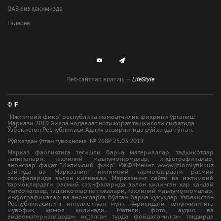
ОАВ биз ҳақимизда
Галерея
Веб-сайтлар яратиш —
LifeStyle
© IF
"Ижтимоий фикр" республика жамоатчилик фикрини ўрганиш
Маркази 2019 йилда нодавлат нотижорат ташкилоти сифатида
Ўзбекистон Республикаси Адлия вазирлигида рўйхатдан ўтган.
Рўйхатдан ўтган гувоҳнома № 268Р 25.03.2019
Марказ фаолиятига тегишли барча материаллар, тадқиқотлар
натижалари, таҳлилий маълумотномалар, инфографикалар,
анонслар фақат “Ижтимоий фикр” РЖФЎМнинг www.ijtiomiyfikr.uz
сайтида ва Марказнинг ижтимоий тармоқлардаги расмий
саҳифаларида эълон қилинади. Марказнинг сайти ва ижтимоий
тармоқлардаги расмий саҳифаларида эълон қилинган ҳар қандай
материаллар, тадқиқотлар натижалари, таҳлилий маълумотномалар,
инфографикалар ва анонсларга бўлган барча ҳуқуқлар Ўзбекистон
Республикасининг интеллектуал мулк тўғрисидаги қонунчилигига
мувофиқ ҳимоя қилинади. Матнли, фото, аудио ва
видеоматериаллардан исталган турда фойдаланилган тақдирда