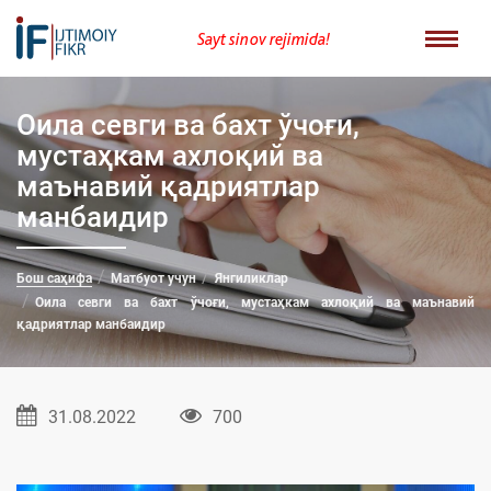
Sayt sinov rejimida!
Оила севги ва бахт ўчоғи,
мустаҳкам ахлоқий ва
маънавий қадриятлар
манбаидир
Бош саҳифа
Матбуот учун
Янгиликлар
Оила севги ва бахт ўчоғи, мустаҳкам ахлоқий ва маънавий
қадриятлар манбаидир
31.08.2022
700