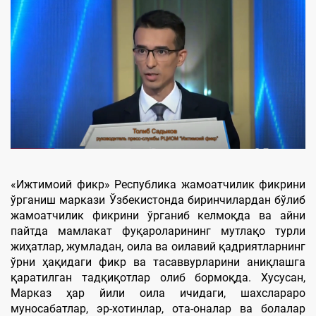
«Ижтимоий фикр» Республика жамоатчилик фикрини
ўрганиш маркази Ўзбекистонда биринчилардан бўлиб
жамоатчилик фикрини ўрганиб келмоқда ва айни
пайтда мамлакат фуқароларининг мутлақо турли
жиҳатлар, жумладан, оила ва оилавий қадриятларнинг
ўрни ҳақидаги фикр ва тасаввурларини аниқлашга
қаратилган тадқиқотлар олиб бормоқда. Хусусан,
Марказ ҳар йили оила ичидаги, шахслараро
муносабатлар, эр-хотинлар, ота-оналар ва болалар