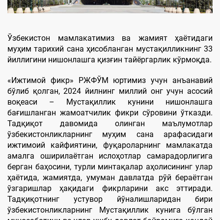
Ўзбекистон мамлакатимиз ва жамият ҳаётидаги
муҳим тарихий сана ҳисобланган мустақилликнинг 33
йиллигини нишонлашга қизғин тайёргарлик кўрмоқда.
«Ижтимой фикр» РЖФЎМ юртимиз учун анъанавий
бўлиб қолган, 2024 йилнинг миллий онг учун асосий
воқеаси – Мустақиллик кунини нишонлашга
бағишланган жамоатчилик фикри сўровини ўтказди.
Тадқиқот давомида олинган маълумотлар
ўзбекистонликларнинг муҳим сана арафасидаги
ижтимоий кайфиятини, фуқароларнинг мамлакатда
амалга оширилаётган ислоҳотлар самарадорлигига
берган баҳосини, турли минтақалар аҳолисининг улар
ҳаётида, жамиятда, умуман давлатда рўй бераётган
ўзгаришлар ҳақидаги фикрларини акс эттиради.
Тадқиқотнинг устувор йўналишларидан бири
ўзбекистонликларнинг Мустақиллик кунига бўлган