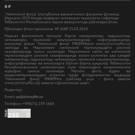
© IF
"Ижтимоий фикр" республика жамоатчилик фикрини ўрганиш
Маркази 2019 йилда нодавлат нотижорат ташкилоти сифатида
Ўзбекистон Республикаси Адлия вазирлигида рўйхатдан ўтган.
Рўйхатдан ўтган гувоҳнома № 268Р 25.03.2019
Марказ фаолиятига тегишли барча материаллар, тадқиқотлар
натижалари, таҳлилий маълумотномалар, инфографикалар,
анонслар фақат “Ижтимоий фикр” РЖФЎМнинг www.ijtiomiyfikr.uz
сайтида ва Марказнинг ижтимоий тармоқлардаги расмий
саҳифаларида эълон қилинади. Марказнинг сайти ва ижтимоий
тармоқлардаги расмий саҳифаларида эълон қилинган ҳар қандай
материаллар, тадқиқотлар натижалари, таҳлилий маълумотномалар,
инфографикалар ва анонсларга бўлган барча ҳуқуқлар Ўзбекистон
Республикасининг интеллектуал мулк тўғрисидаги қонунчилигига
мувофиқ ҳимоя қилинади. Матнли, фото, аудио ва
видеоматериаллардан исталган турда фойдаланилган тақдирда
“Ижтимоий фикр” РЖФЎМга (сайтлар учун - фаол ҳавола
www.ijtimoiyfikr.uz) ҳавола кўрсатилиши шарт.
Редактор:
Email:
ps@ijtimoiyfikr.uz
Tелефон: +998(71) 239 1668