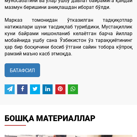
муносабатини ва улар ушбу давлат байрамига қандай
мазмун беришини аниқлашдан иборат бўлди.
Марказ томонидан ўтказилган тадқиқотлар
натижалари шуни тасдиқлаб турибдики, Мустақиллик
куни байрами нишонланиб келаётган барча йиллар
мобайнида ушбу сана Ўзбекистон ўз тараққиётининг
ҳар бир босқичини босиб ўтгани сайин тобора кўпроқ
рамзий маъно касб этмоқда.
БАТАФСИЛ
БОШҚА МАТЕРИАЛЛАР