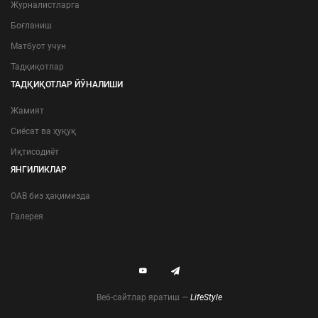
Журналистларга
Боғланиш
Матбуот учун
Тадқиқотлар
ТАДҚИҚОТЛАР ЙЎНАЛИШИ
Жамият
Сиёсат ва ҳуқуқ
Иқтисодиёт
ЯНГИЛИКЛАР
ОАВ биз ҳақимизда
Галерея
Веб-сайтлар яратиш —
LifeStyle