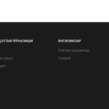
ҚОТЛАР ЙЎНАЛИШИ
ЯНГИЛИКЛАР
т
ОАВ биз ҳақимизда
ва ҳуқуқ
Галерея
диёт