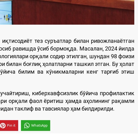
 иқтисодиёт тез суръатлар билан ривожланаётган
сиб равишда ўсиб бормоқда. Масалан, 2024 йилда
ологиялари орқали содир этилган, шундан 98 фоизи
и билан боғлиқ ҳолатларни ташкил этган. Бу ҳолат
бўйича билим ва кўникмаларни кенг тарғиб этиш
учайтириш, киберхавфсизлик бўйича профилактик
ари орқали фаол ёритиш ҳамда аҳолининг рақамли
дан таклиф ва тавсиялар ҳам билдирилди.
Pin it
WhatsApp