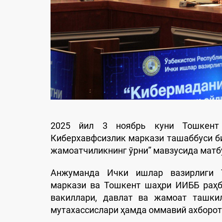
2025 йил 3 ноябрь куни Тошкент
Киберхавфсизлик маркази ташаббуси б
жамоатчиликнинг ўрни” мавзусида матб
Анжуманда Ички ишлар вазирлиги Т
маркази ва Тошкент шаҳри ИИББ раҳб
вакиллари, давлат ва жамоат ташкил
мутахассислари ҳамда оммавий ахборот