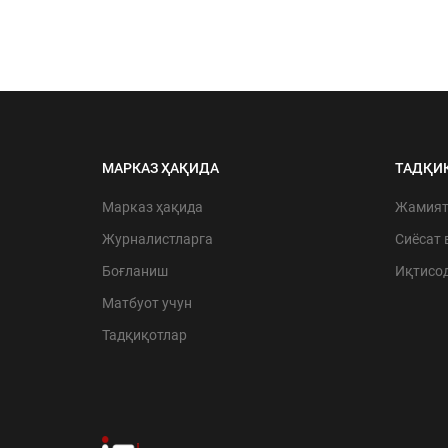
МАРКАЗ ҲАҚИДА
ТАДҚИ
Марказ ҳақида
Жамия
Журналистларга
Сиёсат 
Боғланиш
Иқтисо
Матбуот учун
Тадқиқотлар