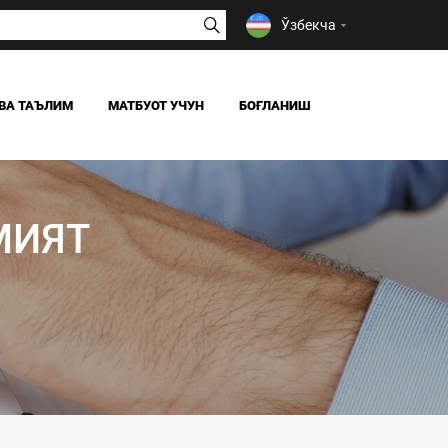
Ўзбекча
ВА ТАЪЛИМ
МАТБУОТ УЧУН
БОҒЛАНИШ
ЯНГИЛИКЛАР
ОАВ БИЗ ҲАҚИМИЗДА
МИЯТ
Я