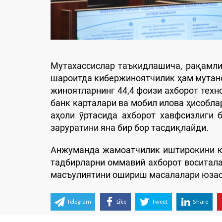
Мутахассислар таъкидлашича, рақамли
шароитда кибержиноятчилик ҳам мутано
жиноятларнинг 44,4 фоизи ахборот техн
банк карталари ва мобил илова ҳисоблар
аҳоли ўртасида ахборот хавфсизлиги 
заруратини яна бир бор тасдиқлайди.
Анжуманда жамоатчилик иштирокини к
тадбирларни оммавий ахборот воситал
масъулиятини ошириш масалалари юзаси
Telegram
Like
Tweet
Share