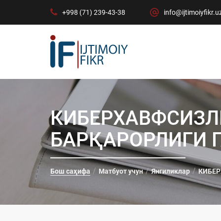
+998 (71) 239-43-38
info@ijtimoiyfikr.u
КИБЕРХАВФСИЗЛ
БАРҚАРОРЛИГИ 
Бош саҳифа
Матбуот учун
Янгиликлар
КИБЕР