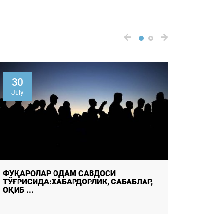
30
05
July
Augus
ФУҚАРОЛАР ОДАМ САВДОСИ
ФУҚАР
ТЎҒРИСИДА:ХАБАРДОРЛИК, САБАБЛАР,
МАНБА
ОҚИБ ...
ЁШЛАР