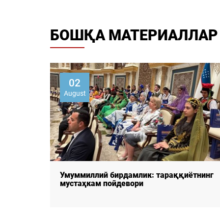
БОШҚА МАТЕРИАЛЛАР
02
August
Умуммиллий бирдамлик: тараққиётнинг
РИ:
мустаҳкам пойдевори