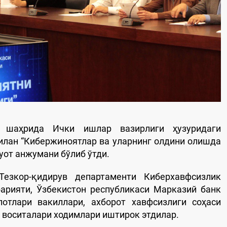
 шаҳрида Ички ишлар вазирлиги ҳузуридаги
илан “Кибержиноятлар ва уларнинг олдини олишда
уот анжумани бўлиб ўтди.
езкор-қидирув департаменти Киберхавфсизлик
арияти, Ўзбекистон республикаси Марказий банк
отлари вакиллари, ахборот хавфсизлиги соҳаси
 воситалари ходимлари иштирок этдилар.