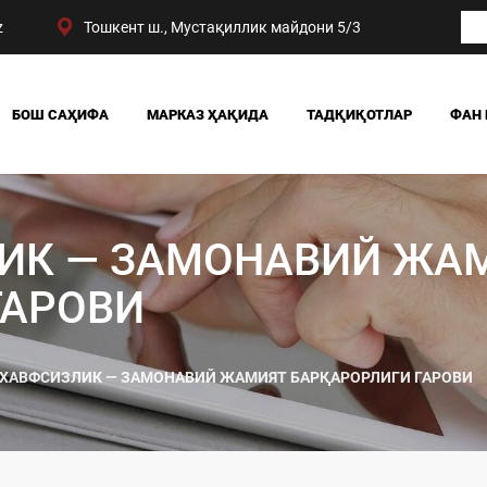
z
Тошкент ш., Мустақиллик майдони 5/3
БОШ САҲИФА
МАРКАЗ ҲАҚИДА
ТАДҚИҚОТЛАР
ФАН 
БИЗНИНГ ЮТУҚЛАРИМИЗ
ЖАМИЯТ
РАҲБАРИЯТ
СИЁСАТ ВА ҲУҚУҚ
МАРКАЗ ТУЗИЛМАСИ
ИҚТИСОДИЁТ
ИК — ЗАМОНАВИЙ ЖА
DIGITAL СОЦИОЛОГИ
ГАРОВИ
ХАВФСИЗЛИК — ЗАМОНАВИЙ ЖАМИЯТ БАРҚАРОРЛИГИ ГАРОВИ