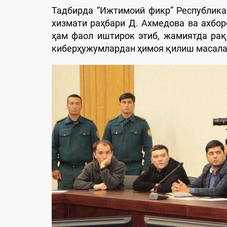
Тадбирда “Ижтимоий фикр” Республик
хизмати раҳбари Д. Ахмедова ва ахбор
ҳам фаол иштирок этиб, жамиятда ра
киберҳужумлардан ҳимоя қилиш масала