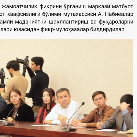
а жамоатчилик фикрини ўрганиш маркази матбуот
от хавфсизлиги бўлими мутахассиси А. Набиевлар
қамли маданиятни шакллантириш ва фуқароларни
лари юзасидан фикр-мулоҳазалар билдирдилар.