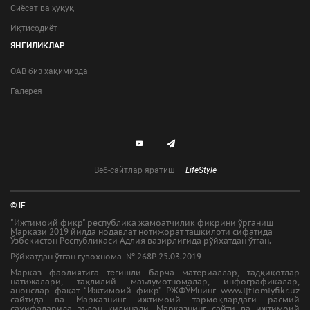
Сиёсат ва ҳуқуқ
Иқтисодиёт
ЯНГИЛИКЛАР
ОАВ биз ҳақимизда
Галерея
Веб-сайтлар яратиш —
LifeStyle
© IF
"Ижтимоий фикр" республика жамоатчилик фикрини ўрганиш
Маркази 2019 йилда нодавлат нотижорат ташкилоти сифатида
Ўзбекистон Республикаси Адлия вазирлигида рўйхатдан ўтган.
Рўйхатдан ўтган гувоҳнома № 268Р 25.03.2019
Марказ фаолиятига тегишли барча материаллар, тадқиқотлар
натижалари, таҳлилий маълумотномалар, инфографикалар,
анонслар фақат “Ижтимоий фикр” РЖФЎМнинг www.ijtiomiyfikr.uz
сайтида ва Марказнинг ижтимоий тармоқлардаги расмий
саҳифаларида эълон қилинади. Марказнинг сайти ва ижтимоий