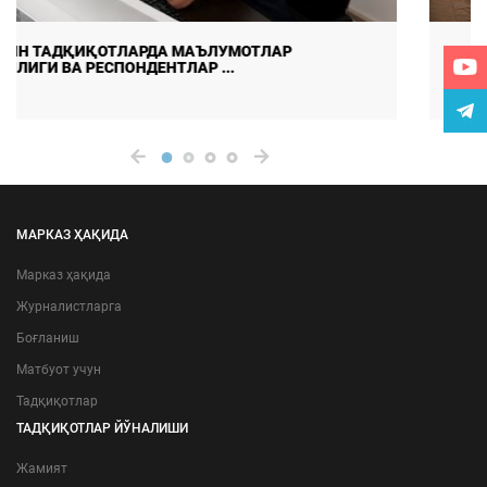
ДАЛА ТАДҚИҚОТЛАРИДА МАЪЛУМОТЛАР СИФАТИ ВА
ИШОНЧЛИЛИГИНИ ТАЪМ ...
МАРКАЗ ҲАҚИДА
Марказ ҳақида
Журналистларга
Боғланиш
Матбуот учун
Тадқиқотлар
ТАДҚИҚОТЛАР ЙЎНАЛИШИ
Жамият