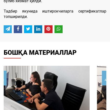
бўлиб хизмат қилди.
Тадбир якунида иштирокчиларга сертификатлар
топширилди.
БОШҚА МАТЕРИАЛЛАР
07
August