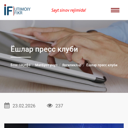
Sayt sinov rejimida!
Ёшлар пресс клуби
Бош саҳифа
Матбуот учун
Янгиликлар
Ёшлар пресс клуби
23.02.2026
237