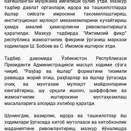
бағишланган муҳокама йиғилиши бўлиб ўтди. Мазкур
тадбир давлат органлари, идора ва ташкилотларда
ёшлар сиёсати ижросини такомиллаштириш,
институционал мулоқот механизмларини кучайтириш
ҳамда амалий ҳамкорликни ривожлантиришга
қаратилди. Мазкур тадбирда “Ижтимоий фикр”
республика жамоатчилик фикрини ўрганиш маркази
ходимлари Ш. Бобоев ва С. Имомов иштирок этди.
Тадбир давомида Ўзбекистон Республикаси
Президенти Администрацияси масъул ходими сўзга
чиқиб, “Раҳбар ва ёшлар” форматини тизимли
равишда жорий этиш, раҳбарлар ва ёшлар ўртасида
очиқ ва мунтазам мулоқот майдонларини
кенгайтириш, шу орқали ишонч, шаффофлик ва
жамоатчилик иштирокини мустаҳкамлаш
масалаларига алоҳида эътибор қаратди.
Шунингдек, вазирлик, идора ва ташкилотлар ёш
ходимлари ўртасида китоб мутолааси ва китобхонлик
маданиятини ривожлантириш, мазкур йўналишда