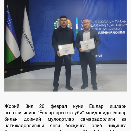
Жорий йил 20 феврал куни Ёшлар ишлари
агентлигининг “Ёшлар пресс клуби” майдонида ёшлар
билан доимий мулоқотлар самарадорлиги ва
натижадорлигини янги босқичга олиб чиқишга