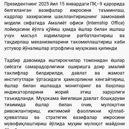
Президентнинг 2025 йил 15 январдаги ПҚ–9 қарорида
белгиланган вазифалар ижросини таъминлаш,
кадрлар захирасини шакллантиришнинг замонавий
модели сифатида Амалиёт офиси (Internship Office)
лойиҳасини йўлга қўйиш ҳамда ёшлар билан ишлаш
учун масъул ходимларни рағбатлантириш ва
тақдирлаш механизмларини такомиллаштириш каби
устувор йўналишлар атрофлича муҳокама қилинди.
Тадбир давомида иштирокчилар томонидан ёшлар
сиёсати самарадорлигини оширишга доир амалий
таклифлар билдирилди, давлат ва жамоат
институтлари ўртасидаги ҳамкорликни кенгайтириш,
ёшлар билан ишлашда мониторинг ва баҳолаш
индикаторларини жорий этиш зарурлиги
таъкидланди. Муҳокама йиғилиши давлат бошқаруви
тизимида ёшлар билан очиқ мулоқотни
ривожлантириш, ижтимоий фаолликни қўллаб-
қувватлаш ва стратегик вазифалар ижросини
мувофиқлаштириш йўлида муҳим мулоқот майдони