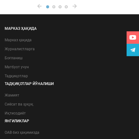
МАРКАЗ ҲАҚИДА
Марказ ҳақида
Журналистларга
Боғланиш
Матбуот учун
Тадқиқотлар
ТАДҚИҚОТЛАР ЙЎНАЛИШИ
Жамият
Сиёсат ва ҳуқуқ
Иқтисодиёт
ЯНГИЛИКЛАР
ОАВ биз ҳақимизда