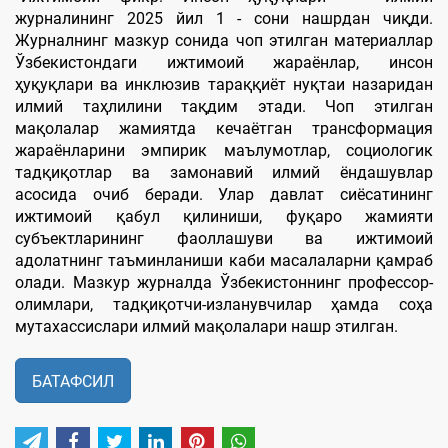
журналининг 2025 йил 1 - сони нашрдан чиқди.
Журналнинг мазкур сонида чоп этилган материаллар
Ўзбекистондаги ижтимоий жараёнлар, инсон
ҳуқуқлари ва инклюзив тараққиёт нуқтаи назаридан
илмий таҳлилини тақдим этади. Чоп этилган
мақолалар жамиятда кечаётган трансформация
жараёнларини эмпирик маълумотлар, социологик
тадқиқотлар ва замонавий илмий ёндашувлар
асосида очиб беради. Улар давлат сиёсатининг
ижтимоий қабул қилиниши, фуқаро жамияти
субъектларининг фаоллашуви ва ижтимоий
адолатнинг таъминланиши каби масалаларни қамраб
олади. Мазкур журналда Ўзбекистоннинг профессор-
олимлари, тадқиқотчи-изланувчилар ҳамда соҳа
мутахассислари илмий мақолалари нашр этилган.
БАТАФСИЛ