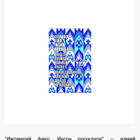
“Ижтимоий фикр. Инсон ҳуқуқлари” — илмий