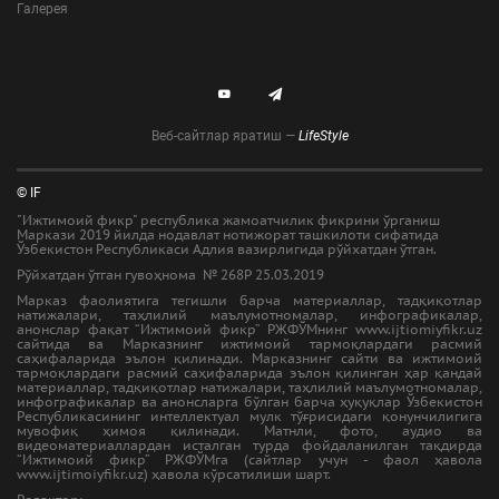
Галерея
Веб-сайтлар яратиш —
LifeStyle
© IF
"Ижтимоий фикр" республика жамоатчилик фикрини ўрганиш
Маркази 2019 йилда нодавлат нотижорат ташкилоти сифатида
Ўзбекистон Республикаси Адлия вазирлигида рўйхатдан ўтган.
Рўйхатдан ўтган гувоҳнома № 268Р 25.03.2019
Марказ фаолиятига тегишли барча материаллар, тадқиқотлар
натижалари, таҳлилий маълумотномалар, инфографикалар,
анонслар фақат “Ижтимоий фикр” РЖФЎМнинг www.ijtiomiyfikr.uz
сайтида ва Марказнинг ижтимоий тармоқлардаги расмий
саҳифаларида эълон қилинади. Марказнинг сайти ва ижтимоий
тармоқлардаги расмий саҳифаларида эълон қилинган ҳар қандай
материаллар, тадқиқотлар натижалари, таҳлилий маълумотномалар,
инфографикалар ва анонсларга бўлган барча ҳуқуқлар Ўзбекистон
Республикасининг интеллектуал мулк тўғрисидаги қонунчилигига
мувофиқ ҳимоя қилинади. Матнли, фото, аудио ва
видеоматериаллардан исталган турда фойдаланилган тақдирда
“Ижтимоий фикр” РЖФЎМга (сайтлар учун - фаол ҳавола
www.ijtimoiyfikr.uz) ҳавола кўрсатилиши шарт.