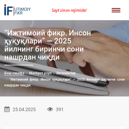
Sayt sinov rejimida!
“Ижтимоий фикр. Инсон
ҳуқуқлари” — 2025
йилнинг биринчи сони
нашрдан чиқди
Бош саҳифа
Матбуот учун
Янгиликлар
“Ижтимоий фикр. Инсон ҳуқуқлари” — 2025 йилнинг биринчи сони
нашрдан чиқди
25.04.2025
391