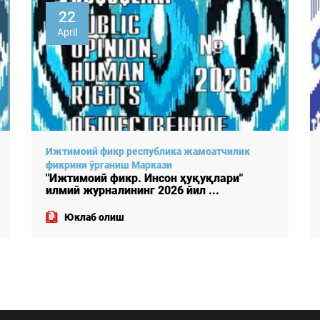
30
December
Ижтимоий фикр республика жамоатчилик
фикрини ўрганиш Маркази
"Ижтимоий фикр. Инсон ҳуқуқлари"
илмий журналининг 2025 йил ...
Юклаб олиш