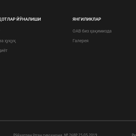
ҚОТЛАР ЙЎНАЛИШИ
ЯНГИЛИКЛАР
т
ОАВ биз ҳақимизда
ва ҳуқуқ
Галерея
диёт
Рўйхатдан ўтган гувоҳнома № 268Р 25.03.2019
Ре