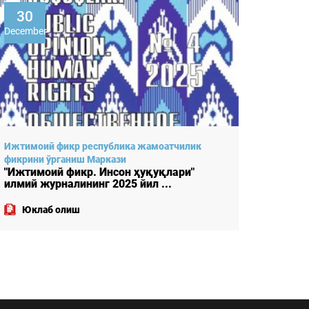
15
20
September
July
Ижтимоий фикр республика жамоатчилик
Ижтимо
фикрини ўрганиш Маркази
фикрин
"Ижтимоий фикр. Инсон ҳуқуқлари"
"Ижтим
илмий журналининг 2025 йил ...
илмий 
Юклаб олиш
Юкл