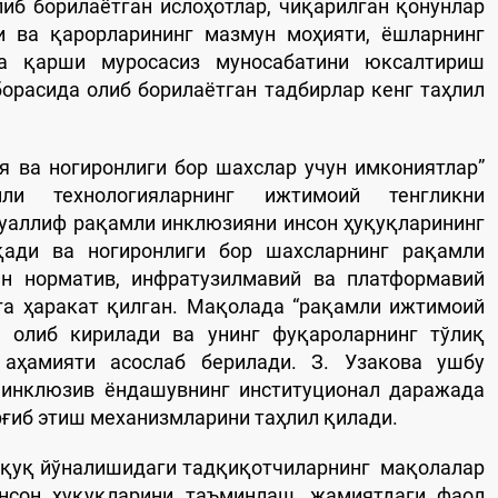
иб борилаётган ислоҳотлар, чиқарилган қонунлар
 ва қарорларининг мазмун моҳияти, ёшларнинг
га қарши муросасиз муносабатини юксалтириш
орасида олиб борилаётган тадбирлар кенг таҳлил
я ва ногиронлиги бор шахслар учун имкониятлар”
и технологияларнинг ижтимоий тенгликни
уаллиф рақамли инклюзияни инсон ҳуқуқларининг
ади ва ногиронлиги бор шахсларнинг рақамли
ан норматив, инфратузилмавий ва платформавий
га ҳаракат қилган. Мақолада “рақамли ижтимоий
 олиб кирилади ва унинг фуқароларнинг тўлиқ
аҳамияти асослаб берилади. З. Узакова ушбу
, инклюзив ёндашувнинг институционал даражада
ғиб этиш механизмларини таҳлил қилади.
ҳуқуқ йўналишидаги тадқиқотчиларнинг мақолалар
инсон ҳуқуқларини таъминлаш, жамиятдаги фаол