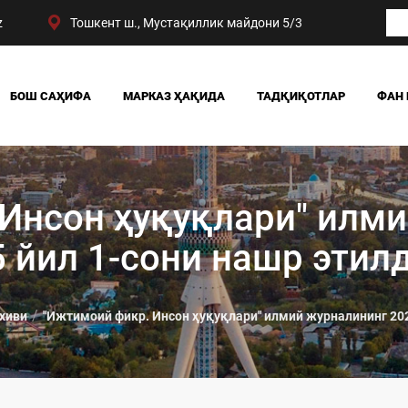
z
Тошкент ш., Мустақиллик майдони 5/3
БОШ САҲИФА
МАРКАЗ ҲАҚИДА
ТАДҚИҚОТЛАР
ФАН 
БИЗНИНГ ЮТУҚЛАРИМИЗ
ЖАМИЯТ
РАҲБАРИЯТ
СИЁСАТ ВА ҲУҚУҚ
МАРКАЗ ТУЗИЛМАСИ
ИҚТИСОДИЁТ
Инсон ҳуқуқлари" илм
DIGITAL СОЦИОЛОГИ
 йил 1-сони нашр этил
хиви
"Ижтимоий фикр. Инсон ҳуқуқлари" илмий журналининг 202