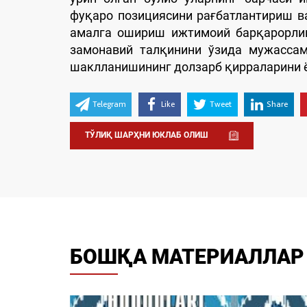
фуқаро позициясини рағбатлантириш в
амалга ошириш ижтимоий барқарорлик
замонавий талқинини ўзида мужассам
шаклланишининг долзарб қирраларини 
Telegram
Like
Tweet
Share
ТЎЛИҚ ШАРҲНИ ЮКЛАБ ОЛИШ
БОШҚА МАТЕРИАЛЛАР