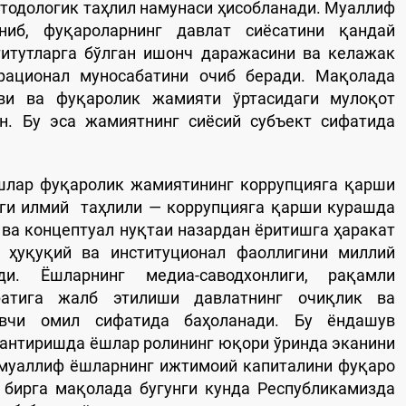
тодологик таҳлил намунаси ҳисобланади. Муаллиф
ниб, фуқароларнинг давлат сиёсатини қандай
титутларга бўлган ишонч даражасини ва келажак
рационал муносабатини очиб беради. Мақолада
ви ва фуқаролик жамияти ўртасидаги мулоқот
н. Бу эса жамиятнинг сиёсий субъект сифатида
Ёшлар фуқаролик жамиятининг коррупцияга қарши
аги илмий таҳлили — коррупцияга қарши курашда
 ва концептуал нуқтаи назардан ёритишга ҳаракат
 ҳуқуқий ва институционал фаоллигини миллий
ди. Ёшларнинг медиа-саводхонлиги, рақамли
ратига жалб этилиши давлатнинг очиқлик ва
овчи омил сифатида баҳоланади. Бу ёндашув
антиришда ёшлар ролининг юқори ўринда эканини
 муаллиф ёшларнинг ижтимоий капиталини фуқаро
 бирга мақолада бугунги кунда Республикамизда