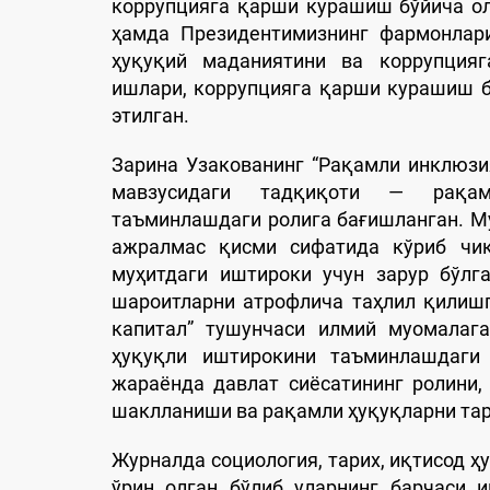
коррупцияга қарши курашиш бўйича ол
ҳамда Президентимизнинг фармонлари
ҳуқуқий маданиятини ва коррупция
ишлари, коррупцияга қарши курашиш б
этилган.
Зарина Узакованинг “Рақамли инклюзи
мавзусидаги тадқиқоти — рақамл
таъминлашдаги ролига бағишланган. М
ажралмас қисми сифатида кўриб чиқ
муҳитдаги иштироки учун зарур бўлг
шароитларни атрофлича таҳлил қилиш
капитал” тушунчаси илмий муомалага
ҳуқуқли иштирокини таъминлашдаги 
жараёнда давлат сиёсатининг ролини
шаклланиши ва рақамли ҳуқуқларни тар
Журналда социология, тарих, иқтисод 
ўрин олган бўлиб уларнинг барчаси 