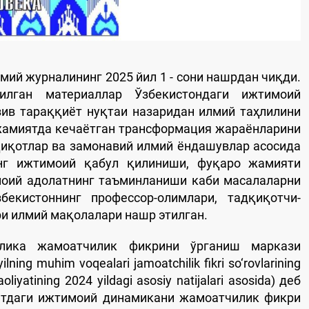
мий журналининг 2025 йил 1 - сони нашрдан чиқди.
илган материаллар Ўзбекистондаги ижтимоий
зив тараққиёт нуқтаи назаридан илмий таҳлилини
 жамиятда кечаётган трансформация жараёнларини
қиқотлар ва замонавий илмий ёндашувлар асосида
инг ижтимоий қабул қилиниши, фуқаро жамияти
моий адолатнинг таъминланиши каби масалаларни
екистоннинг профессор-олимлари, тадқиқотчи-
ри илмий мақолалари нашр этилган.
блика жамоатчилик фикрини ўрганиш маркази
ng muhim voqealari jamoatchilik fikri so‘rovlarining
aoliyatining 2024 yildagi asosiy natijalari asosida) деб
тдаги ижтимоий динамикани жамоатчилик фикри