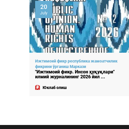
22
April
лик
Ижтимоий фикр республика жамоатчилик
фикрини ўрганиш Маркази
"
"Ижтимоий фикр. Инсон ҳуқуқлари"
илмий журналининг 2026 йил ...
Юклаб олиш