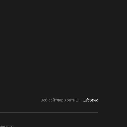
Веб-сайтлар яратиш —
LifeStyle
дактор: