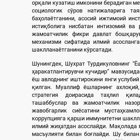
орқали кузатиш имконини берадиган ме
социологик сўров натижаларига тая
баҳолаётганини, асосий ижтимоий инс
истиқболига нисбатан интизомий ва 
жамоатчилик фикри давлат бошқару
механизми сифатида илмий асосланга
шаклланаётганини кўрсатади.
Шунингдек, Шухрат Турдикуловнинг “
ҳаракатлантирувчи кучидир” мавзусид
ёш авлоднинг иштирокини янги услубий
қилган. Муаллиф ёшларнинг ахлоқий,
стратегия доирасида таҳлил қила
ташаббуслар ва жамоатчилик назо
жавобгарлик сиёсатини мустаҳкамл
коррупцияга қарши иммунитетни шаклл
илмий жиҳатдан асослайди. Мақолада
масъулияти билан боғлайди. Шу билан