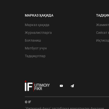
МАРКАЗ ҲАҚИДА
ТАДҚИ
Марказ ҳақида
Жамия
Журналистларга
Сиёсат 
Боғланиш
Иқтисо
Матбуот учун
Тадқиқотлар
© IF
"Ижтимоий фикр" республика жамоатчилик фикрини