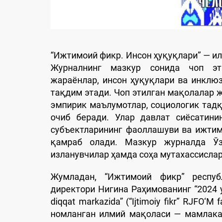
“Ижтимоий фикр. Инсон ҳуқуқлари” — ил
Журналнинг мазкур сонида чоп эт
жараёнлар, инсон ҳуқуқлари ва инклю
тақдим этади. Чоп этилган мақолалар
эмпирик маълумотлар, социологик тад
очиб беради. Улар давлат сиёсатин
субъектларининг фаоллашуви ва ижти
қамраб олади. Мазкур журналда Ўзб
изланувчилар ҳамда соҳа мутахассисла
Жумладан, “Ижтимоий фикр” респу
директори Нигина Раҳимованинг “2024 yilni
diqqat markazida” (“Ijtimoiy fikr” RJFO‘M f
номланган илмий мақоласи — мамлака