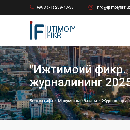
+998 (71) 239-43-38
info@ijtimoiyfikr.u
"Ижтимоий фикр. 
журналининг 2025
Бош саҳифа
Малумотлар базаси
Журналлар ар