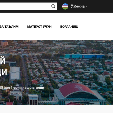
Ўзбекча
ВА ТАЪЛИМ
МАТБУОТ УЧУН
БОҒЛАНИШ
ЯНГИЛИКЛАР
ОАВ БИЗ ҲАҚИМИЗДА
ий
Я
ди
5 йил 1-сони нашр этилди