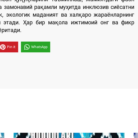
а замонавий рақамли муҳитда инклюзив сиёсатни
, экологик маданият ва халқаро жараёнларнинг
 этади. Ҳар бир мақола ижтимоий онг ва фикр
ёритади.
Pin it
WhatsApp