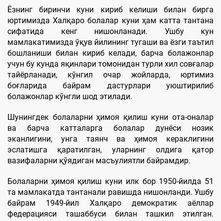
Ёзнинг биринчи куни кириб келиши билан бирга
юртимизда Халқаро болалар куни ҳам катта тантана
сифатида кенг нишонланади. Ушбу кун
мамлакатимизда ўқув йилининг тугаши ва ёзги таътил
бошланиши билан кириб келади, барча болажонлар
учун бу кунда яқинлари томонидан турли хил совғалар
тайёрланади, кўнгил очар жойларда, юртимиз
боғларида байрам дастурлари уюштирилиб
болажонлар кўнгли шод этилади.
Шунингдек болаларни ҳимоя қилиш куни ота-оналар
ва барча катталарга болалар дунёси нозик
эканлигини, унга таянч ва ҳимоя кераклигини
эслатишга қаратилган, уларнинг олдига қатор
вазифаларни қўядиган масъулиятли байрамдир.
Болаларни ҳимоя қилиш куни илк бор 1950-йилда 51
та мамлакатда тантанали равишда нишонланди. Ушбу
байрам 1949-йил Халқаро демократик аёллар
федерацияси ташаббуси билан ташкил этилган.