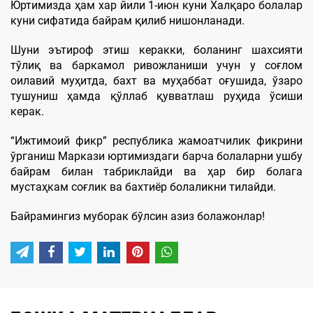
Юртимизда ҳам хар йили 1-июн куни Халқаро болалар
куни сифатида байрам қилиб нишонланади.
Шуни эътироф этиш керакки, боланинг шахсияти
тўлиқ ва баркамол ривожланиши учун у соғлом
оилавий муҳитда, бахт ва муҳаббат оғушида, ўзаро
тушуниш ҳамда қўллаб қувватлаш руҳида ўсиши
керак.
“Ижтимоий фикр” республика жамоатчилик фикрини
ўрганиш Маркази юртимиздаги барча болаларни ушбу
байрам билан табриклайди ва ҳар бир болага
мустаҳкам соғлик ва бахтиёр болаликни тилайди.
Байрамингиз муборак бўлсин азиз болажонлар!