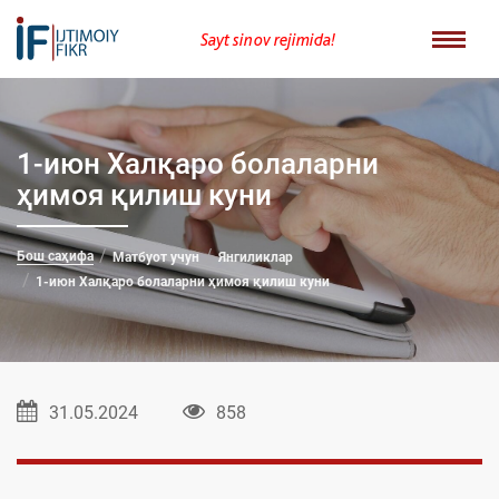
Sayt sinov rejimida!
1-июн Халқаро болаларни
ҳимоя қилиш куни
Бош саҳифа
Матбуот учун
Янгиликлар
1-июн Халқаро болаларни ҳимоя қилиш куни
31.05.2024
858