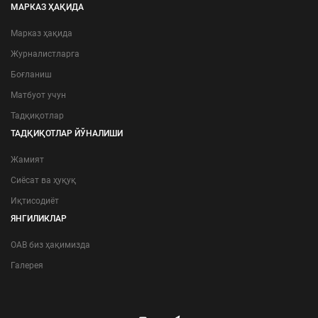
МАРКАЗ ҲАҚИДА
Марказ ҳақида
Журналистларга
Боғланиш
Матбуот учун
Тадқиқотлар
ТАДҚИҚОТЛАР ЙЎНАЛИШИ
Жамият
Сиёсат ва ҳуқуқ
Иқтисодиёт
ЯНГИЛИКЛАР
ОАВ биз ҳақимизда
Галерея