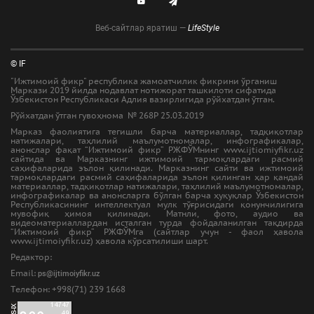
Веб-сайтлар яратиш —
LifeStyle
© IF
"Ижтимоий фикр" республика жамоатчилик фикрини ўрганиш
Маркази 2019 йилда нодавлат нотижорат ташкилоти сифатида
Ўзбекистон Республикаси Адлия вазирлигида рўйхатдан ўтган.
Рўйхатдан ўтган гувоҳнома № 268Р 25.03.2019
Марказ фаолиятига тегишли барча материаллар, тадқиқотлар
натижалари, таҳлилий маълумотномалар, инфографикалар,
анонслар фақат “Ижтимоий фикр” РЖФЎМнинг www.ijtiomiyfikr.uz
сайтида ва Марказнинг ижтимоий тармоқлардаги расмий
саҳифаларида эълон қилинади. Марказнинг сайти ва ижтимоий
тармоқлардаги расмий саҳифаларида эълон қилинган ҳар қандай
материаллар, тадқиқотлар натижалари, таҳлилий маълумотномалар,
инфографикалар ва анонсларга бўлган барча ҳуқуқлар Ўзбекистон
Республикасининг интеллектуал мулк тўғрисидаги қонунчилигига
мувофиқ ҳимоя қилинади. Матнли, фото, аудио ва
видеоматериаллардан исталган турда фойдаланилган тақдирда
“Ижтимоий фикр” РЖФЎМга (сайтлар учун - фаол ҳавола
www.ijtimoiyfikr.uz) ҳавола кўрсатилиши шарт.
Редактор:
Email:
ps@ijtimoiyfikr.uz
Tелефон: +998(71) 239 1668