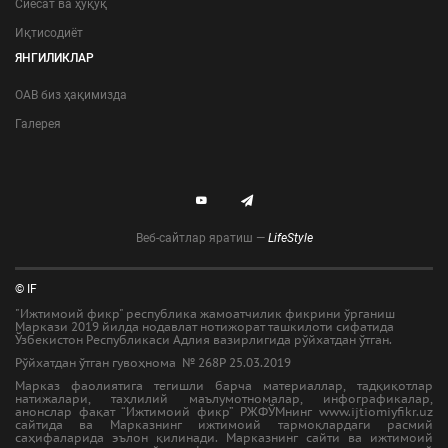
Сиёсат ва ҳуқуқ
Иқтисодиёт
ЯНГИЛИКЛАР
ОАВ биз ҳақимизда
Галерея
Веб-сайтлар яратиш —
LifeStyle
© IF
"Ижтимоий фикр" республика жамоатчилик фикрини ўрганиш
Маркази 2019 йилда нодавлат нотижорат ташкилоти сифатида
Ўзбекистон Республикаси Адлия вазирлигида рўйхатдан ўтган.
Рўйхатдан ўтган гувоҳнома № 268Р 25.03.2019
Марказ фаолиятига тегишли барча материаллар, тадқиқотлар
натижалари, таҳлилий маълумотномалар, инфографикалар,
анонслар фақат “Ижтимоий фикр” РЖФЎМнинг www.ijtiomiyfikr.uz
сайтида ва Марказнинг ижтимоий тармоқлардаги расмий
саҳифаларида эълон қилинади. Марказнинг сайти ва ижтимоий