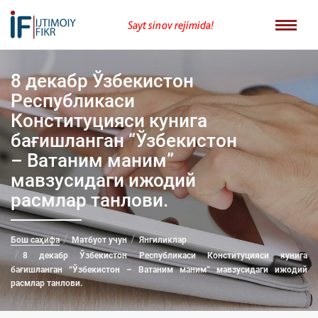
Sayt sinov rejimida!
8 декабр Ўзбекистон
Республикаси
Конституцияси кунига
бағишланган “Ўзбекистон
– Ватаним маним”
мавзусидаги ижодий
расмлар танлови.
Бош саҳифа
Матбуот учун
Янгиликлар
8 декабр Ўзбекистон Республикаси Конституцияси кунига
бағишланган “Ўзбекистон – Ватаним маним” мавзусидаги ижодий
расмлар танлови.