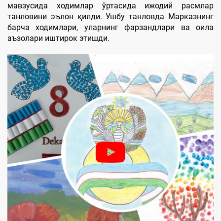
мавзусида ходимлар ўртасида ижодий расмлар
танловини эълон қилди. Ушбу танловда Марказнинг
барча ходимлари, уларнинг фарзандлари ва оила
аъзолари иштирок этишди.