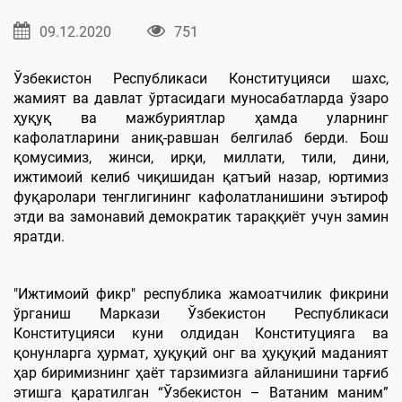
09.12.2020
751
Ўзбекистон Республикаси Конституцияси шахс,
жамият ва давлат ўртасидаги муносабатларда ўзаро
ҳуқуқ ва мажбуриятлар ҳамда уларнинг
кафолатларини аниқ-равшан белгилаб берди. Бош
қомусимиз, жинси, ирқи, миллати, тили, дини,
ижтимоий келиб чиқишидан қатъий назар, юртимиз
фуқаролари тенглигининг кафолатланишини эътироф
этди ва замонавий демократик тараққиёт учун замин
яратди.
"Ижтимоий фикр" республика жамоатчилик фикрини
ўрганиш Маркази Ўзбекистон Республикаси
Конституцияси куни олдидан Конституцияга ва
қонунларга ҳурмат, ҳуқуқий онг ва ҳуқуқий маданият
ҳар биримизнинг ҳаёт тарзимизга айланишини тарғиб
этишга қаратилган “Ўзбекистон – Ватаним маним”