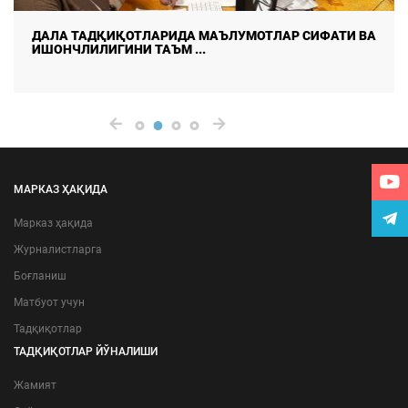
ДАЛА ТАДҚИҚОТЛАРИДА МАЪЛУМОТЛАР СИФАТИ ВА
ИШОНЧЛИЛИГИНИ ТАЪМ ...
МАРКАЗ ҲАҚИДА
Марказ ҳақида
Журналистларга
Боғланиш
Матбуот учун
Тадқиқотлар
ТАДҚИҚОТЛАР ЙЎНАЛИШИ
Жамият