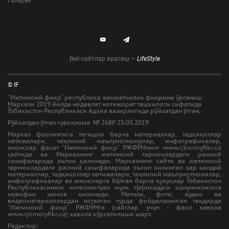
Галерея
Веб-сайтлар яратиш —
LifeStyle
© IF
"Ижтимоий фикр" республика жамоатчилик фикрини ўрганиш
Маркази 2019 йилда нодавлат нотижорат ташкилоти сифатида
Ўзбекистон Республикаси Адлия вазирлигида рўйхатдан ўтган.
Рўйхатдан ўтган гувоҳнома № 268Р 25.03.2019
Марказ фаолиятига тегишли барча материаллар, тадқиқотлар
натижалари, таҳлилий маълумотномалар, инфографикалар,
анонслар фақат “Ижтимоий фикр” РЖФЎМнинг www.ijtiomiyfikr.uz
сайтида ва Марказнинг ижтимоий тармоқлардаги расмий
саҳифаларида эълон қилинади. Марказнинг сайти ва ижтимоий
тармоқлардаги расмий саҳифаларида эълон қилинган ҳар қандай
материаллар, тадқиқотлар натижалари, таҳлилий маълумотномалар,
инфографикалар ва анонсларга бўлган барча ҳуқуқлар Ўзбекистон
Республикасининг интеллектуал мулк тўғрисидаги қонунчилигига
мувофиқ ҳимоя қилинади. Матнли, фото, аудио ва
видеоматериаллардан исталган турда фойдаланилган тақдирда
“Ижтимоий фикр” РЖФЎМга (сайтлар учун - фаол ҳавола
www.ijtimoiyfikr.uz) ҳавола кўрсатилиши шарт.
Редактор: