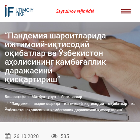
Sayt sinov rejimida!
“Пандемия шароитларида
ижтимоий-иқтисодий
оқибатлар ва Ўзбекистон
аҳолисининг камбағаллик
даражасини
қисқартириш”
Бош саҳифа
Матбуот учун
Янгиликлар
“Пандемия шароитларида ижтимоий-иқтисодий оқибатлар ва
Ўзбекистон аҳолисининг камбағаллик даражасини қисқартириш”
26.10.2020
535