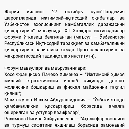
Жорий йилнинг 27 октябрь куни“Пандемия
шароитларида ижтимоий-иқтисодий оқибатлар ва
Ўзбекистон аҳолисининг камбағаллик даражасини
қисқартириш” мавзусида XII Халқаро иқтисодчилар
форуми ўтказиш белгиланган (маъсул – Ўзбекистон
Республикаси Иқтисодий тараққиёт ва қамбағалликни
қисқартириш вазирлиги хамда Прогнозлаштириш ва
макроиқтисодий тадқиқотлар институти).
Форум мавзулари ва маърузачилари:
Хосе Франциско Пачеко Хименез – “Ижтимоий ҳимоя
миллий стратегиясини ишлаб чиқишда давлат
молиясини бошқариш ва фискал майдонини таҳлил
қилиш”;
Маматкулов Илхом Абдурашидович – “Ўзбекистонда
қамбағалликни қисқартириш борасида амалга
оширилган ва устувор вазифалар”;
Рахимова Нигина Хайруллаевна – “Аҳоли фаровонлиги
ва турмуш сифатини яхшилаш борасида замонавий