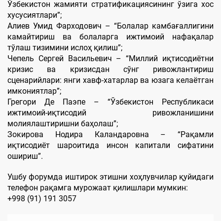
Ўзбекистон жамияти стратификациясининг ўзига хос
хусусиятлари”;
Алиев Умид Фарходович – “Болалар камбағаллигини
камайтириш ва болаларга ижтимоий нафақалар
тўлаш тизимини ислоҳ қилиш”;
Чепель Сергей Васильевич – “Миллий иқтисодиётни
кризис ва кризисдан сўнг ривожлантириш
сценарийлари: янги хавф-хатарлар ва юзага келаётган
имкониятлар”;
Грегори Де Паэпе – “Ўзбекистон Республикаси
ижтимоий-иқтисодий ривожланишини
молиялаштиришни баҳолаш”;
Зокирова Нодира Каландаровна – “Рақамли
иқтисодиёт шароитида инсон капитали сифатини
ошириш”.
Ушбу форумда иштирок этишни хоҳлувчилар қуйидаги
телефон рақамга мурожаат қилишлари мумкин:
+998 (91) 191 3057