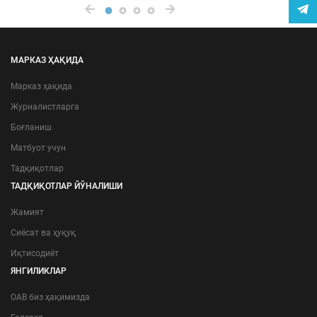
МАРКАЗ ҲАҚИДА
Марказ ҳақида
Журналистларга
Боғланиш
Матбуот учун
Тадқиқотлар
ТАДҚИҚОТЛАР ЙЎНАЛИШИ
Жамият
Сиёсат ва ҳуқуқ
Иқтисодиёт
ЯНГИЛИКЛАР
ОАВ биз ҳақимизда